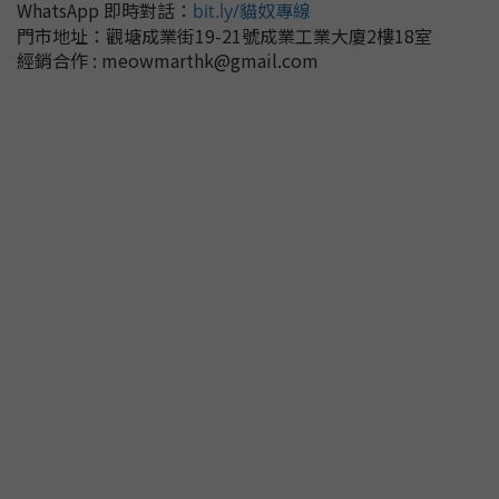
WhatsApp 即時對話
：
bit.ly/貓奴專線
門市地址：
觀塘成業街19-21號成業工業大廈2樓18室
經銷合作 : meowmarthk@gmail.com