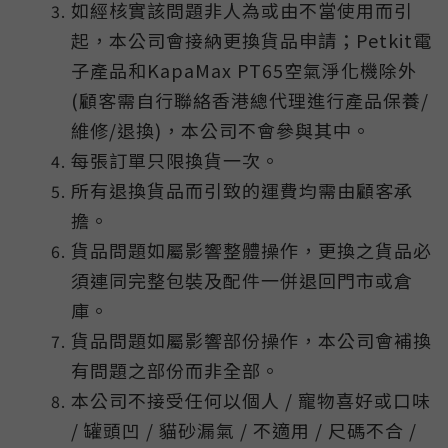
如經核實該問題非人為或由不當使用而引
起，本公司會接納更換貨品申請；Petkit電
子產品和KapaMax PT65空氣淨化機除外
(顧客需自行聯絡香港總代理進行產品保養/
維修/退換)，本公司不會參與其中。
每張訂單只限換貨一次。
所有退換貨品而引致的運費均需由顧客承
擔。
貨品問題如屬影響整體操作，更換之貨品必
須連同完整包裝及配件一併退回門市或倉
庫。
貨品問題如屬影響部份操作，本公司會補換
有問題之部份而非全部。
本公司不接受任何以個人 / 寵物喜好或口味
/ 罐頭凹 / 貓砂漏氣 / 不適用 / 尺碼不合 /