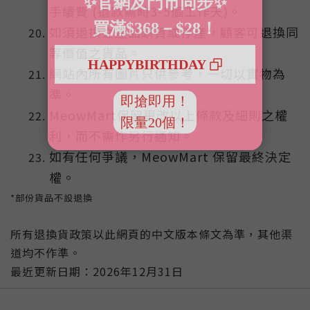
手續費 (退款需時3-5個工作天)。
如須退換之產品缺貨或停產，顧客可退換同
等價值之貨品。
網站內所有圖片只供參考，一切以實物為
準。
MeowMart保留更改以上條款及細則之權
利，而不需作另行通知。
如有任何爭議，MeowMart 保留最終決定
權。
*部份貨品不設退換
所有退換貨政策以此網頁的中文版本條文為準，其他渠
道均不作準。
最近更新日期：2026年12月31日