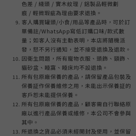
色差 / 綫頭 / 實木紋理 / 鋁製品輕微劃
痕 / 輕微瑕疵為理由要求退換。
客人購買罐頭/小食/用品等產品時，可於訂
單備註/WhatsApp寫低訂購口味/款式數
量；如客人沒有主動表明，本店將隨機派
發，怒不另行通知，並不接受退換及退款。
因衛生問題，所有寵物衣服、頭飾、頸飾、
貓砂盆、睡窩、睡床均不設退換。
所有包原廠保養的產品，請保留產品包裝及
保養証作保養維修之用，未能出示保養証的
客戶恕未能提供保養。
所有包原廠保養的產品，顧客需自行聯絡原
廠以進行產品保養或維修，本公司不會參與
其中。
所退換之貨品必須未經開封及使用，並保留