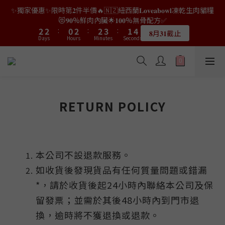
9
9
7
9
9
8
0
0
0
0
1
2
4
4
4
4
2
2
4
4
4
4
5
5
3
3
6
6
✨獨家優惠✨限時第𝟐件半價🔥🇳🇿紐西蘭𝐋𝐨𝐯𝐞𝐚𝐛𝐨𝐰𝐥凍乾生肉貓糧
👑店長生日限量喵喵劵🎂買滿$𝟑𝟔𝟖即減$𝟐𝟖🥳結帳時輸入優惠碼
8
8
6
8
8
9
7
0
1
3
3
3
3
1
1
3
3
3
3
4
4
2
2
5
5
【𝐇𝐀𝐏𝐏𝐘𝐁𝐈𝐑𝐓𝐇𝐃𝐀𝐘】即可！部分產品不適用
😻𝟗𝟎%鮮肉內臟🌟𝟏𝟎𝟎%無骨配方✅
7
7
5
7
7
8
6
9
0
2
2
2
2
:
:
0
0
2
2
:
:
2
2
3
3
:
:
1
1
4
4
6
6
4
6
6
7
5
8
𝟖月𝟑𝟏截止
限量20個
Days
Days
Hours
Hours
Minutes
Minutes
Seconds
Seconds
1
1
1
1
1
1
1
1
2
2
0
0
3
3
5
5
3
5
5
6
4
7
0
0
0
0
0
0
0
0
1
1
2
2
4
4
2
4
4
5
3
6
👑店長生日限量喵喵劵🎂買滿$𝟑𝟔𝟖即減$𝟐𝟖🥳結帳時輸入優惠碼
0
0
1
1
3
3
1
3
3
4
2
5
【𝐇𝐀𝐏𝐏𝐘𝐁𝐈𝐑𝐓𝐇𝐃𝐀𝐘】即可！部分產品不適用
0
0
2
2
:
0
2
:
2
3
:
1
4
限量20個
Days
Hours
Minutes
Seconds
1
1
1
1
2
0
3
0
0
0
0
1
2
RETURN POLICY
0
1
0
本公司不設退款服務。
如收貨後發現貨品有任何質量問題或錯漏
*，請於收貨後起24小時內聯絡本公司及保
留發票；並需於其後48小時內到門市退
換，逾時將不獲退換或退款。