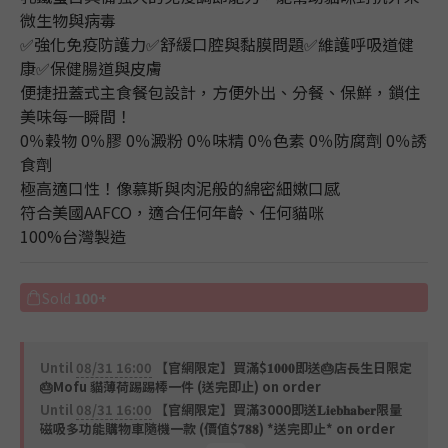
微生物與病毒
✅強化免疫防護力✅舒緩口腔與黏膜問題✅維護呼吸道健
康✅保健腸道與皮膚
便捷扭蓋式主食餐包設計，方便外出、分餐、保鮮，鎖住
美味每一瞬間！
0％穀物 0％膠 0％澱粉 0％味精 0％色素 0％防腐劑 0％誘
食劑
極高適口性！像慕斯與肉泥般的綿密細嫩口感
符合美國AAFCO，適合任何年齡、任何貓咪
100%台灣製造
Sold
100+
Until
08/31 16:00
【官網限定】買滿$𝟏𝟎𝟎𝟎即送🎂店長生日限定
🎂Mofu 貓薄荷踢踢棒一件 (送完即止) on order
Until
08/31 16:00
【官網限定】買滿3000即送𝐋𝐢𝐞𝐛𝐡𝐚𝐛𝐞𝐫限量
磁吸多功能購物車隨機一款 (價值$𝟕𝟖𝟖) *送完即止* on order