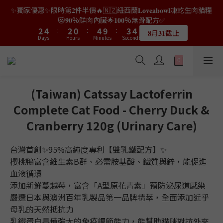
9
9
7
2
3
6
6
0
2
0
2
7
1
4
4
6
6
4
4
2
2
6
6
5
5
✨獨家優惠✨限時第𝟐件半價🔥🇳🇿紐西蘭𝐋𝐨𝐯𝐞𝐚𝐛𝐨𝐰𝐥凍乾生肉貓糧
👑店長生日限量喵喵劵🎂買滿$𝟑𝟔𝟖即減$𝟐𝟖🥳結帳時輸入優惠碼
8
8
6
9
1
2
5
5
1
1
6
0
9
3
3
5
5
3
3
1
1
5
5
4
4
【𝐇𝐀𝐏𝐏𝐘𝐁𝐈𝐑𝐓𝐇𝐃𝐀𝐘】即可！部分產品不適用
😻𝟗𝟎%鮮肉內臟🌟𝟏𝟎𝟎%無骨配方✅
7
9
7
5
9
8
0
1
4
4
0
0
5
8
2
2
4
4
:
:
2
2
0
0
:
:
4
4
9
9
:
:
3
3
6
8
6
4
8
7
𝟖月𝟑𝟏截止
限量20個
0
3
3
Days
Days
Hours
Hours
Minutes
Minutes
4
Seconds
Seconds
7
1
1
3
3
1
1
3
3
8
8
2
2
5
7
5
3
7
6
2
2
3
6
0
0
2
2
0
0
2
2
7
7
1
1
4
6
4
2
6
5
👑店長生日限量喵喵劵🎂買滿$𝟑𝟔𝟖即減$𝟐𝟖🥳結帳時輸入優惠碼
1
1
2
5
1
1
1
1
6
6
0
0
3
5
3
1
5
4
【𝐇𝐀𝐏𝐏𝐘𝐁𝐈𝐑𝐓𝐇𝐃𝐀𝐘】即可！部分產品不適用
0
0
1
4
0
0
0
0
5
5
2
4
:
2
0
:
4
9
:
3
限量20個
0
3
Days
Hours
Minutes
4
4
Seconds
1
3
1
3
8
2
(Taiwan) Catssay Lactoferrin
2
3
3
0
2
0
2
7
1
1
Complete Cat Food - Cherry Duck &
2
2
1
1
6
0
0
1
1
0
0
5
Cranberry 120g (Urinary Care)
0
0
4
3
台灣首創✨95%高純度專利【雙乳鐵配方】✨
2
櫻桃鴨富含維生素B群、必需胺基酸、鐵質與鋅，能促進
1
血液循環
0
添加新鮮蔓越莓，富含「A型原花青素」預防泌尿道感染
嚴選日本與澳洲百年乳製品第一品牌精萃，全面添加近乎
母乳的天然抵抗力
乳鐵蛋白具備強大的免疫調節能力，能幫助貓咪對抗外來