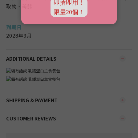
取物、蒟蒻
到期日
2028年3月
ADDITIONAL DETAILS
SHIPPING & PAYMENT
CUSTOMER REVIEWS