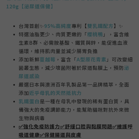
12
0g【
泌尿道保健
】
台灣首創✨
95%高純度
專利【
雙乳鐵配方
】✨
特選油脂更少、肉質更嫩的「
櫻桃鴨
」，富含維
生素B群、必需胺基酸、鐵質與鋅，能促進血液
循環，維持肌肉量並減少腸胃負擔
添加新鮮
蔓越莓
，富含「
A型原花青素
」可改變細
菌叢生態，減少壞菌附著於尿道黏膜上，預防
泌
尿道感染
嚴選日本與澳洲百年乳製品第一品牌精萃，全面
添加
近乎母乳的天然抵抗力
乳鐵蛋白
是一種在母乳中發現的稀有蛋白質，具
備強大的免疫調節能力，能幫助貓咪對抗外來微
生物與病毒
✅強化免疫防護力✅舒緩口腔與黏膜問題✅維護呼
吸道健康✅保健腸道與皮膚