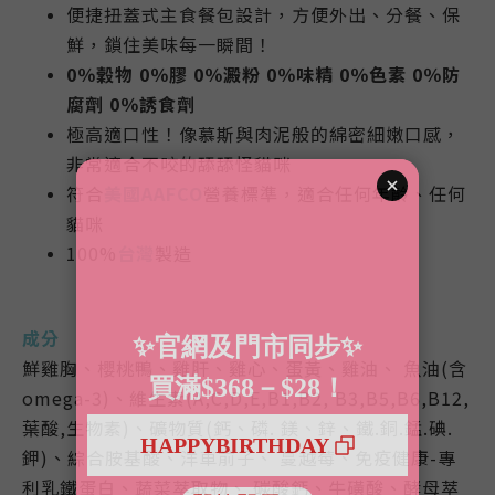
便捷扭蓋式主食餐包設計，方便外出、分餐、保
鮮，鎖住美味每一瞬間！
0％穀物 0％膠 0％澱粉 0％味精 0％色素 0％防
腐劑
0％誘食
劑
極高適口性！像慕斯與肉泥般的綿密細嫩口感，
非常適合不咬的舔舔怪貓咪
符合
美國AAFCO
營養標準，適合任何年齡、任何
貓咪
100%
台灣
製造
成分
鮮雞胸、櫻桃鴨、雞肝、雞心、蛋黃、雞油、 魚油(含
omega-3)、維生素(A,C,D,E,B1,B2, B3,B5,B6,B12,
葉酸,生物素)、礦物質(鈣、磷. 鎂、鋅、鐵.銅.錳.碘.
鉀)、綜合胺基酸、洋車前子、 蔓越莓、免疫健康-專
利乳鐵蛋白、蔬菜萃取物、 碳酸鈣、牛磺酸、酵母萃