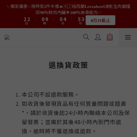
8
8
6
6
9
2
6
1
2
0
4
4
2
2
6
7
5
3
3
1
1
5
6
4
😻𝟗𝟎%鮮肉內臟🌟𝟏𝟎𝟎%無骨配方✅
👑店長生日限量喵喵劵🎂買滿$𝟑𝟔𝟖即減$𝟐𝟖🥳結帳時輸入優惠碼
7
7
5
5
9
8
1
5
0
1
3
3
1
1
5
6
4
2
2
:
0
9
:
0
4
:
5
3
【𝐇𝐀𝐏𝐏𝐘𝐁𝐈𝐑𝐓𝐇𝐃𝐀𝐘】即可！部分產品不適用
6
6
4
4
8
9
7
𝟖月𝟑𝟏截止
0
日
時
4
分
0
秒
2
2
:
0
9
:
0
4
:
5
3
1
1
8
3
4
2
5
5
3
3
7
8
6
限量20個
日
時
分
秒
3
1
1
8
3
4
2
0
0
7
2
3
1
4
4
2
2
6
7
5
👑店長生日限量喵喵劵🎂買滿$𝟑𝟔𝟖即減$𝟐𝟖🥳結帳時輸入優惠碼
2
0
0
7
2
3
1
6
1
2
0
3
3
1
1
5
6
4
【𝐇𝐀𝐏𝐏𝐘𝐁𝐈𝐑𝐓𝐇𝐃𝐀𝐘】即可！部分產品不適用
1
6
1
2
0
5
0
1
2
2
:
0
9
:
0
4
:
5
3
限量20個
0
5
0
1
日
時
4
分
0
秒
1
1
8
3
4
2
4
0
3
0
0
7
2
3
1
3
2
6
1
2
0
退換貨政策
2
1
5
0
1
1
0
4
0
0
3
2
本公司不設退款服務。
1
0
如收貨後發現貨品有任何質量問題或錯漏
*，請於收貨後起24小時內聯絡本公司及保
留發票；並需於其後48小時內到門市退
換，逾時將不獲退換或退款。