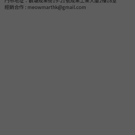
門市地址：
觀塘成業街19-21號成業工業大廈2樓18室
經銷合作 : meowmarthk@gmail.com