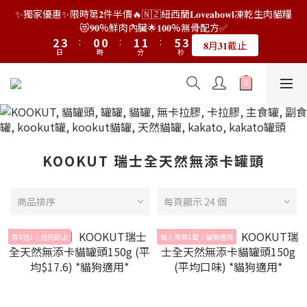
9
7
7
8
8
0
1
3
1
4
4
5
5
2
2
2
2
3
3
3
3
7
7
5
5
✨獨家優惠✨限時第𝟐件半價🔥🇳🇿紐西蘭𝐋𝐨𝐯𝐞𝐚𝐛𝐨𝐰𝐥凍乾生肉貓糧
👑店長生日限量喵喵劵🎂買滿$𝟑𝟔𝟖即減$𝟐𝟖🥳結帳時輸入優惠碼
8
9
6
6
7
7
9
0
2
0
3
3
4
4
1
1
1
1
2
2
2
2
6
6
4
4
【𝐇𝐀𝐏𝐏𝐘𝐁𝐈𝐑𝐓𝐇𝐃𝐀𝐘】即可！部分產品不適用
😻𝟗𝟎%鮮肉內臟🌟𝟏𝟎𝟎%無骨配方✅
7
8
5
5
6
6
8
1
2
2
3
3
:
:
0
0
0
0
:
:
1
1
1
1
:
:
5
5
3
3
6
7
4
4
5
5
9
7
𝟖月𝟑𝟏截止
限量20個
日
日
時
時
分
分
0
秒
秒
1
1
2
2
0
0
0
0
4
4
2
2
5
6
3
3
4
4
8
6
0
0
1
1
3
3
1
1
4
5
2
2
3
3
7
5
👑店長生日限量喵喵劵🎂買滿$𝟑𝟔𝟖即減$𝟐𝟖🥳結帳時輸入優惠碼
0
0
2
2
0
0
3
4
1
1
2
2
6
4
【𝐇𝐀𝐏𝐏𝐘𝐁𝐈𝐑𝐓𝐇𝐃𝐀𝐘】即可！部分產品不適用
1
1
2
3
:
0
0
:
1
1
:
5
3
限量20個
日
時
分
0
0
秒
1
2
0
0
4
2
0
1
3
1
0
2
0
KOOKUT 瑞士全天然無添卡罐頭
1
0
商品排序
每頁顯示 24 個
買4送1｜送完即止
每人限買1套｜貓狗適用