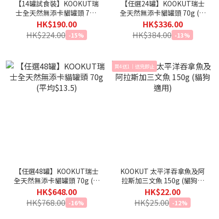
【14罐試食裝】KOOKUT瑞
【任選24罐】KOOKUT瑞士
士全天然無添卡貓罐頭 70g
全天然無添卡貓罐頭 70g (平
(平均口味)
均$14)
HK$190.00
HK$336.00
HK$224.00
HK$384.00
-15%
-13%
買4送1｜送完即止
【任選48罐】KOOKUT瑞士
KOOKUT 太平洋吞拿魚及阿
全天然無添卡貓罐頭 70g (平
拉斯加三文魚 150g (貓狗適
均$13.5)
用)
HK$648.00
HK$22.00
HK$768.00
HK$25.00
-16%
-12%