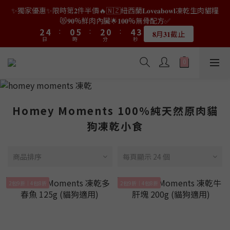
9
7
9
7
0
2
3
0
2
1
4
4
6
6
2
2
7
7
4
4
2
2
6
6
5
5
✨獨家優惠✨限時第𝟐件半價🔥🇳🇿紐西蘭𝐋𝐨𝐯𝐞𝐚𝐛𝐨𝐰𝐥凍乾生肉貓糧
👑店長生日限量喵喵劵🎂買滿$𝟑𝟔𝟖即減$𝟐𝟖🥳結帳時輸入優惠碼
8
6
8
6
9
1
2
1
0
3
3
5
5
1
1
6
6
3
3
1
1
5
5
4
4
【𝐇𝐀𝐏𝐏𝐘𝐁𝐈𝐑𝐓𝐇𝐃𝐀𝐘】即可！部分產品不適用
😻𝟗𝟎%鮮肉內臟🌟𝟏𝟎𝟎%無骨配方✅
7
9
5
7
5
9
8
0
1
0
2
2
4
4
:
:
0
0
5
5
:
:
2
2
0
0
:
:
4
4
3
3
6
8
4
9
6
4
8
7
𝟖月𝟑𝟏截止
限量20個
日
日
時
時
0
分
分
秒
秒
1
1
3
3
4
4
1
1
3
3
2
2
5
7
3
8
5
3
7
6
0
0
2
2
3
3
0
0
2
2
1
1
4
6
2
7
4
2
6
5
👑店長生日限量喵喵劵🎂買滿$𝟑𝟔𝟖即減$𝟐𝟖🥳結帳時輸入優惠碼
1
1
2
2
1
1
0
0
3
5
1
6
3
1
5
4
【𝐇𝐀𝐏𝐏𝐘𝐁𝐈𝐑𝐓𝐇𝐃𝐀𝐘】即可！部分產品不適用
0
0
1
1
0
0
2
4
:
0
5
:
2
0
:
4
3
限量20個
日
時
0
0
分
秒
1
3
4
1
3
2
0
2
3
0
2
1
Homey Moments 100％純天然原肉貓
1
2
1
0
0
1
0
狗凍乾小食
0
商品排序
每頁顯示 24 個
2包9折｜4包8折
2包9折｜4包8折