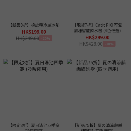
【新品8折】橡皮鴨冷感冰墊
【現貨7折】Catit PIXI 可愛
貓咪智能飲水機 (4色任選)
HK$199.00
HK$299.00
HK$249.00
-20%
HK$428.00
-30%
【限定8折】夏日泳池四季窩
【新品75折】夏の清涼藤編
(冷暖兩用)
貓別墅 (四季適用)