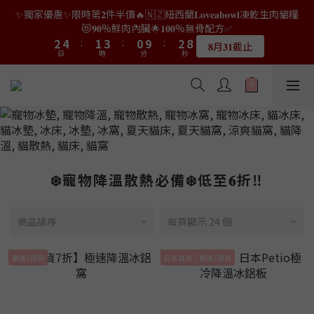
9
8
7
9
3
1
0
2
1
7
0
5
4
4
6
6
3
3
5
5
2
2
4
4
9
9
✨獨家優惠✨限時第𝟐件半價🔥🇳🇿紐西蘭𝐋𝐨𝐯𝐞𝐚𝐛𝐨𝐰𝐥凍乾生肉貓糧
👑店長生日限量喵喵劵🎂買滿$𝟑𝟔𝟖即減$𝟐𝟖🥳結帳時輸入優惠碼
8
7
9
6
8
2
0
1
0
6
4
3
3
5
5
2
2
4
4
1
1
3
3
8
8
【𝐇𝐀𝐏𝐏𝐘𝐁𝐈𝐑𝐓𝐇𝐃𝐀𝐘】即可！部分產品不適用
😻𝟗𝟎%鮮肉內臟🌟𝟏𝟎𝟎%無骨配方✅
7
9
6
8
5
7
1
0
5
3
2
2
4
4
:
:
1
1
3
3
:
:
0
0
9
9
:
:
2
2
7
7
6
8
5
7
4
6
𝟖月𝟑𝟏截止
限量20個
0
日
日
時
時
分
分
4
秒
秒
2
1
1
3
3
0
0
2
2
8
8
1
1
6
6
5
7
4
6
3
5
3
1
0
0
2
2
1
1
7
7
0
0
5
5
4
6
3
5
2
4
9
👑店長生日限量喵喵劵🎂買滿$𝟑𝟔𝟖即減$𝟐𝟖🥳結帳時輸入優惠碼
2
0
1
1
0
0
6
6
4
4
3
5
2
4
1
3
8
【𝐇𝐀𝐏𝐏𝐘𝐁𝐈𝐑𝐓𝐇𝐃𝐀𝐘】即可！部分產品不適用
1
0
0
5
5
3
3
2
4
:
1
3
:
0
9
:
2
7
限量20個
0
日
時
分
4
4
秒
2
2
1
3
0
2
8
1
6
3
3
1
1
0
2
1
7
0
5
2
2
0
0
1
0
6
4
1
1
0
5
3
❄️寵物降溫散熱必備❄️低至𝟔折‼️
0
0
4
2
3
1
2
0
商品排序
每頁顯示 24 個
1
0
最後2現貨
日本直送｜最後2現貨