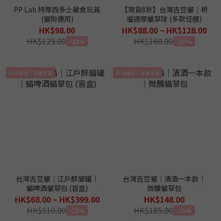
PP Lab 特厚西多士藏食玩具
【現貨8折】台灣吉豆貓｜祈
(貓狗適用)
福達摩貓草球 (多款任選)
HK$98.00
HK$88.00 ~ HK$128.00
HK$125.00
HK$160.00
-22%
-20%
台灣直送｜限量發售
台灣直送｜限量發售
台灣吉豆貓｜江戶醉貓罐｜
台灣吉豆貓｜清酒一本飲｜
貓啤酒貓草包 (盲盒)
微醺貓草包
HK$68.00 ~ HK$399.00
HK$148.00
HK$510.00
HK$185.00
-22%
-20%