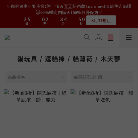
9
7
9
7
0
3
0
1
2
3
4
4
7
7
2
2
4
4
5
5
6
6
7
7
2
2
✨獨家優惠✨限時第𝟐件半價🔥🇳🇿紐西蘭𝐋𝐨𝐯𝐞𝐚𝐛𝐨𝐰𝐥凍乾生肉貓糧
👑店長生日限量喵喵劵🎂買滿$𝟑𝟔𝟖即減$𝟐𝟖🥳結帳時輸入優惠碼
8
6
8
9
6
2
0
1
2
3
3
6
6
1
1
3
3
4
4
5
5
6
6
1
1
【𝐇𝐀𝐏𝐏𝐘𝐁𝐈𝐑𝐓𝐇𝐃𝐀𝐘】即可！部分產品不適用
😻𝟗𝟎%鮮肉內臟🌟𝟏𝟎𝟎%無骨配方✅
7
5
7
8
9
5
1
0
1
2
2
5
5
:
:
0
0
2
2
:
:
3
3
4
4
:
:
5
5
0
0
6
9
4
6
7
8
9
4
𝟖月𝟑𝟏截止
限量20個
日
日
0
時
時
分
分
0
秒
秒
1
1
4
4
1
1
2
2
3
3
4
4
5
8
3
5
6
7
8
3
0
0
3
3
0
0
1
1
2
2
3
3
4
7
2
4
5
6
7
2
👑店長生日限量喵喵劵🎂買滿$𝟑𝟔𝟖即減$𝟐𝟖🥳結帳時輸入優惠碼
2
2
0
0
1
1
2
2
3
6
1
3
4
5
6
1
【𝐇𝐀𝐏𝐏𝐘𝐁𝐈𝐑𝐓𝐇𝐃𝐀𝐘】即可！部分產品不適用
1
1
0
0
1
1
2
5
:
0
2
:
3
4
:
5
0
限量20個
日
0
0
時
分
0
0
秒
1
4
1
2
3
4
貓玩具 / 逗貓捧 / 貓薄荷 / 木天蓼
0
3
0
1
2
3
2
0
1
2
1
0
1
商品排序
每頁顯示 24 個
0
0