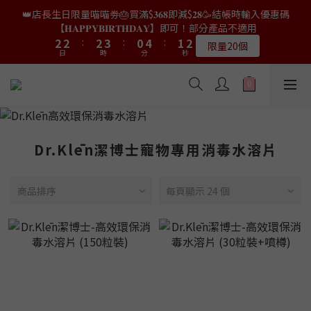
4
4
4
5
2
6
3
4
4
4
4
5
2
6
3
4
👑店長生日限量喵喵劵🎂買滿$𝟑𝟔𝟖即減$𝟐𝟖🥳結帳時輸入優惠碼
8
8
8
9
6
7
8
👑店長生日限量喵喵劵🎂買滿$𝟑𝟔𝟖即減$𝟐𝟖🥳結帳時輸入優惠碼
3
3
3
4
1
5
2
3
3
3
3
4
1
5
2
3
【𝐇𝐀𝐏𝐏𝐘𝐁𝐈𝐑𝐓𝐇𝐃𝐀𝐘】即可！部分產品不適用
【𝐇𝐀𝐏𝐏𝐘𝐁𝐈𝐑𝐓𝐇𝐃𝐀𝐘】即可！部分產品不適用
7
7
7
8
5
9
6
7
9
2
2
:
2
3
:
0
4
:
1
2
2
2
:
2
3
:
0
4
:
1
2
6
6
6
7
4
8
5
6
限量20個
限量20個
8
9
日
時
分
秒
日
時
分
秒
1
1
1
2
3
0
1
1
1
1
2
3
0
1
5
5
5
6
3
7
4
5
9
9
9
7
8
9
0
0
0
1
2
0
0
0
0
1
2
0
4
4
4
5
2
6
3
4
👑店長生日限定🎂官網滿$𝟔𝟎𝟎｜$𝟏𝟎𝟎𝟎｜$𝟏𝟓𝟎𝟎✨即送罐罐/凍乾/玩
8
8
8
9
6
7
8
0
1
0
1
3
3
3
4
1
5
2
3
具😻貓咪最愛✨𝐌𝐎𝐅𝐔貓薄荷踢踢棒🎀
7
7
7
8
5
9
6
7
9
0
0
2
2
:
2
3
:
0
4
:
1
2
6
6
6
7
4
8
5
6
送完即止
8
9
日
時
分
秒
1
1
1
2
3
0
1
5
5
5
6
3
7
4
5
9
9
9
7
8
9
0
0
0
1
2
0
4
4
4
5
2
6
3
4
✨獨家優惠✨限時第𝟐件半價🔥🇳🇿紐西蘭𝐋𝐨𝐯𝐞𝐚𝐛𝐨𝐰𝐥凍乾生肉貓糧
8
8
8
9
6
7
8
Dr.Klēn潔博士寵物專用消毒水溶片
0
1
3
3
3
4
1
5
2
3
😻𝟗𝟎%鮮肉內臟🌟𝟏𝟎𝟎%無骨配方✅
7
7
7
8
5
9
6
7
0
2
2
:
2
3
:
0
4
:
1
2
6
6
6
7
4
8
5
6
𝟖月𝟑𝟏截止
日
時
分
秒
1
1
1
2
3
0
1
5
5
5
6
3
7
4
5
商品排序
每頁顯示 24 個
0
0
0
1
2
0
4
4
4
5
2
6
3
4
👑店長生日限量喵喵劵🎂買滿$𝟑𝟔𝟖即減$𝟐𝟖🥳結帳時輸入優惠碼
0
1
3
3
3
4
1
5
2
3
【𝐇𝐀𝐏𝐏𝐘𝐁𝐈𝐑𝐓𝐇𝐃𝐀𝐘】即可！部分產品不適用
0
2
2
:
2
3
:
0
4
:
1
2
限量20個
日
時
分
秒
1
1
1
2
3
0
1
0
0
0
1
2
0
0
1
0