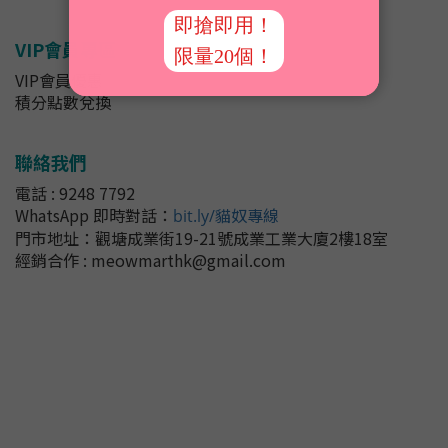
VIP會員專區
VIP會員優惠
積分點數兌換
聯絡我們
電話 : 9248 7792
WhatsApp 即時對話
：
bit.ly/貓奴專線
門市地址：
觀塘成業街19-21號成業工業大廈2樓18室
經銷合作 : meowmarthk@gmail.com