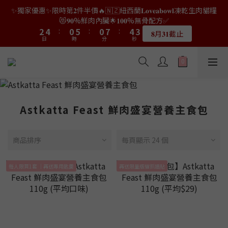
9
7
7
1
0
2
3
5
2
1
4
4
6
6
2
2
7
7
2
2
9
9
6
6
5
5
✨獨家優惠✨限時第𝟐件半價🔥🇳🇿紐西蘭𝐋𝐨𝐯𝐞𝐚𝐛𝐨𝐰𝐥凍乾生肉貓糧
👑店長生日限量喵喵劵🎂買滿$𝟑𝟔𝟖即減$𝟐𝟖🥳結帳時輸入優惠碼
8
6
6
9
0
1
2
4
1
0
3
3
5
5
1
1
6
6
1
1
8
8
5
5
4
4
【𝐇𝐀𝐏𝐏𝐘𝐁𝐈𝐑𝐓𝐇𝐃𝐀𝐘】即可！部分產品不適用
😻𝟗𝟎%鮮肉內臟🌟𝟏𝟎𝟎%無骨配方✅
7
9
5
5
9
8
0
1
3
0
2
2
4
4
:
:
0
0
5
5
:
:
0
0
7
7
:
:
4
4
3
3
6
8
4
9
4
8
7
𝟖月𝟑𝟏截止
限量20個
日
日
時
時
0
分
分
2
秒
秒
1
1
3
3
4
4
6
6
3
3
2
2
5
7
3
8
3
7
6
1
0
0
2
2
3
3
5
5
2
2
1
1
4
6
2
7
2
9
6
5
👑店長生日限量喵喵劵🎂買滿$𝟑𝟔𝟖即減$𝟐𝟖🥳結帳時輸入優惠碼
0
1
1
2
2
4
4
1
1
0
0
3
5
1
6
1
8
5
4
【𝐇𝐀𝐏𝐏𝐘𝐁𝐈𝐑𝐓𝐇𝐃𝐀𝐘】即可！部分產品不適用
0
0
1
1
3
3
0
0
2
4
:
0
5
:
0
7
:
4
3
限量20個
日
時
0
0
分
2
2
秒
1
3
4
6
3
2
1
1
0
2
3
5
2
1
Astkatta Feast 鮮肉盛宴營養主食包
0
0
1
2
4
1
0
0
1
3
0
0
2
商品排序
每頁顯示 24 個
1
0
每人限買1套 ｜再送專用匙羹
再送限量版貓抓牆貼