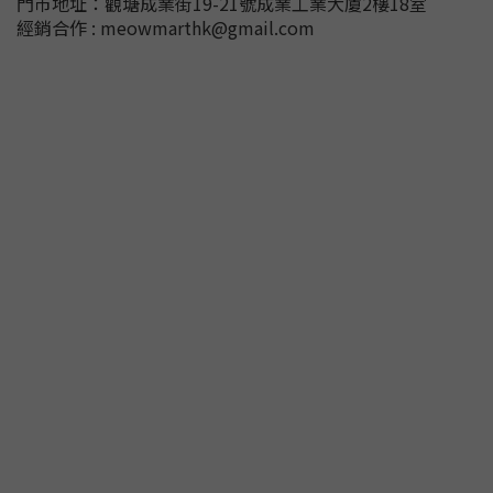
門市地址：
觀塘成業街19-21號成業工業大廈2樓18室
經銷合作 : meowmarthk@gmail.com