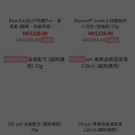
Blue Bay倍力®亮眼Pro－葉
Maxwell® Grade A 純鱷魚肉
黃素 (眼睛、淚痕保健)｜游
川貝粉 (加強版) 50g
離型葉黃素
HK$228.00
HK$258.00
HK$285.00
HK$369.00
-20%
-30%
貓狗淚痕終結者
最後3現貨
DR. pet 淚痕配方 (貓狗適用)
DR.pet 專業淚痕清潔液
30g
118ml (貓狗適用)