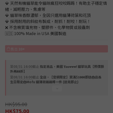
💎 天然有機貓草能令貓咪瘋狂咬咬踢踢！有助主子穩定情
緒，減輕壓力、焦慮等
💎 貓草味香醇濃郁，全因只選用貓薄荷葉和花頂
💎 採用耐用的斜紋布製成，耐抓！耐咬！耐玩！
❌ 不含棉質填充物、塑膠件、化學物質或殺蟲劑
🇺🇸 100% Made in USA 美國製造
售出
20+
至
08/31 16:00
截止
指定商品，美國 𝐘𝐞𝐨𝐰𝐰𝐰! 貓草玩具【照價額
外再𝟖𝟖折】
至
08/31 16:00
截止
全店，【官網限定】買滿$𝟏𝟎𝟎𝟎即送🎂店長
生日限定🎂Mofu 貓薄荷踢踢棒一件 (送完即止)
HK$95.00
HK$75.00