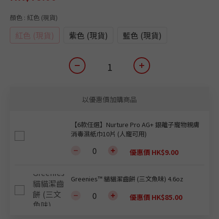
顏色
: 紅色 (現貨)
紅色 (現貨)
紫色 (現貨)
藍色 (現貨)
以優惠價加購商品
【6款任選】Nurture Pro AG+ 銀離子寵物親膚
消毒濕紙巾10片 (人寵可用)
優惠價 HK$9.00
Greenies™ 貓貓潔齒餅 (三文魚味) 4.6oz
優惠價 HK$85.00