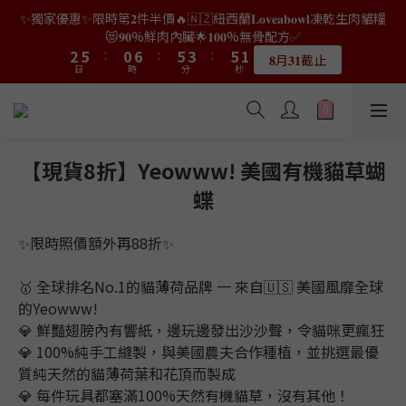
9
7
7
0
0
3
4
3
1
3
4
4
7
7
2
2
8
8
7
7
5
5
7
7
2
2
✨獨家優惠✨限時第𝟐件半價🔥🇳🇿紐西蘭𝐋𝐨𝐯𝐞𝐚𝐛𝐨𝐰𝐥凍乾生肉貓糧
👑店長生日限量喵喵劵🎂買滿$𝟑𝟔𝟖即減$𝟐𝟖🥳結帳時輸入優惠碼
8
6
9
6
2
3
2
0
2
3
3
6
6
1
1
7
7
6
6
4
4
6
6
1
1
【𝐇𝐀𝐏𝐏𝐘𝐁𝐈𝐑𝐓𝐇𝐃𝐀𝐘】即可！部分產品不適用
😻𝟗𝟎%鮮肉內臟🌟𝟏𝟎𝟎%無骨配方✅
7
5
8
5
1
2
1
1
2
2
5
5
:
:
0
0
6
6
:
:
5
5
3
3
:
:
5
5
0
0
6
9
4
9
7
9
4
𝟖月𝟑𝟏截止
限量20個
日
日
0
時
時
1
0
分
分
0
秒
秒
1
1
4
4
5
5
4
4
2
2
4
4
5
8
3
9
8
6
8
3
0
0
0
3
3
4
4
3
3
1
1
3
3
4
7
2
8
7
5
7
2
👑店長生日限量喵喵劵🎂買滿$𝟑𝟔𝟖即減$𝟐𝟖🥳結帳時輸入優惠碼
2
2
3
3
2
2
0
0
2
2
3
6
1
7
6
4
6
1
【𝐇𝐀𝐏𝐏𝐘𝐁𝐈𝐑𝐓𝐇𝐃𝐀𝐘】即可！部分產品不適用
1
1
2
2
1
1
1
1
2
5
:
0
6
:
5
3
:
5
0
限量20個
日
0
0
時
1
1
0
0
分
0
0
秒
1
4
5
4
2
4
【現貨8折】Yeowww! 美國有機貓草蝴
0
0
0
3
4
3
1
3
蝶
2
3
2
0
2
1
2
1
1
0
1
0
0
✨限時照價額外再88折✨
0
🥇 全球排名No.1的貓薄荷品牌 一 來自🇺🇸 美國風靡全球
的Yeowww! 
💎 鮮豔翅膀內有響紙，邊玩邊發出沙沙聲，令貓咪更瘋狂
💎 100%純手工縫製，與美國農夫合作種植，並挑選最優
質純天然的貓薄荷葉和花頂而製成
💎 每件玩具都塞滿100%天然有機貓草，沒有其他！