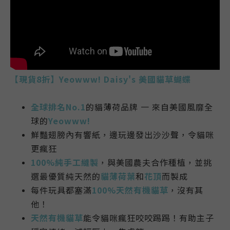
【現貨8折】Yeowww!
Daisy's
美國
貓草蝴蝶
全球排名No.1
的貓薄荷品牌 一 來自美國風靡全
球的
Yeowww!
鮮豔翅膀內有響紙，邊玩邊發出沙沙聲，令貓咪
更瘋狂
100%
純手工縫製
，與美國農夫合作種植，並挑
選最優質純天然的
貓薄荷葉
和
花頂
而製成
每件玩具都塞滿
100%天然有機貓草
，沒有其
他！
天然有機貓草
能令貓咪瘋狂咬咬踢踢！有助主子