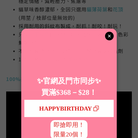
穩定情緒，減輕壓力、焦慮等
貓草味香醇濃郁，全因只選用
貓薄荷葉
和
花頂
(用莖 / 枝部位是無效的)
採用耐用的斜紋布製成，耐抓！耐咬！耐玩！
只使用
不褪色
的植物染料，確保玩具安全、色彩
鮮艷持久
不含棉質填充物、塑膠件、化學物質或殺蟲劑
100% Made in USA
美國製造
100%
美國
天然有機貓草填充！沒有其他！