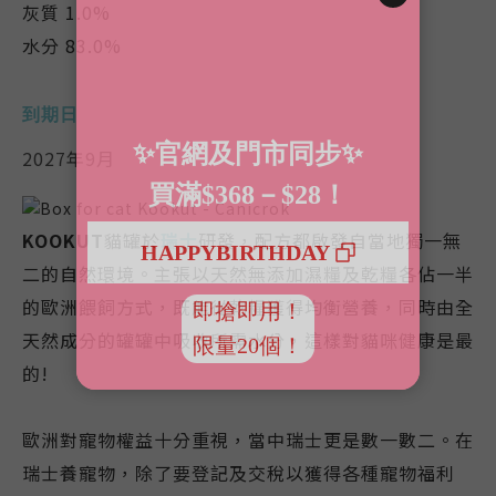
灰質
1.0%
水分
83.0%
到期日
2027年9月
KOOKUT
貓罐於
瑞士
研發，配方都啟發自當地獨一無
二的自然環境。主張以天然無添加濕糧及乾糧各佔一半
的歐洲餵飼方式，既能從乾糧獲得均衡營養，同時由全
天然成分的罐罐中吸收所需水分，這樣對貓咪健康是最
的!
歐洲對寵物權益十分重視，當中瑞士更是數一數二。在
瑞士養寵物，除了要登記及交稅以獲得各種寵物福利