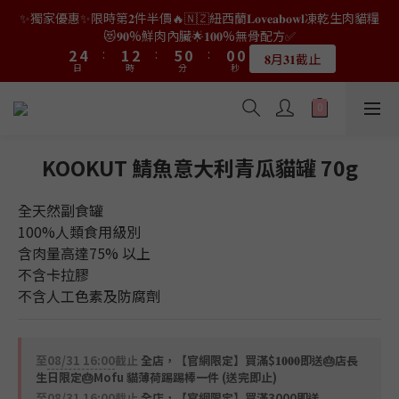
0
2
0
3
4
6
3
4
7
2
2
2
4
6
3
4
7
2
2
2
✨獨家優惠✨限時第𝟐件半價🔥🇳🇿紐西蘭𝐋𝐨𝐯𝐞𝐚𝐛𝐨𝐰𝐥凍乾生肉貓糧
8
7
8
6
6
6
👑店長生日限量喵喵劵🎂買滿$𝟑𝟔𝟖即減$𝟐𝟖🥳結帳時輸入優惠碼
1
2
3
5
2
3
6
1
1
1
3
5
2
3
6
1
1
1
😻𝟗𝟎%鮮肉內臟🌟𝟏𝟎𝟎%無骨配方✅
【𝐇𝐀𝐏𝐏𝐘𝐁𝐈𝐑𝐓𝐇𝐃𝐀𝐘】即可！部分產品不適用
7
9
6
7
5
5
5
0
1
2
4
:
1
2
:
5
0
:
0
0
2
4
:
1
2
:
5
0
:
0
0
6
8
5
6
9
4
4
4
𝟖月𝟑𝟏截止
限量20個
日
時
0
分
秒
日
時
分
秒
1
3
0
1
4
1
3
0
1
4
5
7
4
5
8
3
3
3
0
2
0
3
0
2
0
3
4
6
3
4
7
2
2
2
👑店長生日限量喵喵劵🎂買滿$𝟑𝟔𝟖即減$𝟐𝟖🥳結帳時輸入優惠碼
1
2
1
2
3
5
2
3
6
1
1
1
【𝐇𝐀𝐏𝐏𝐘𝐁𝐈𝐑𝐓𝐇𝐃𝐀𝐘】即可！部分產品不適用
0
1
0
1
2
4
:
1
2
:
5
0
:
0
0
限量20個
日
時
0
分
秒
0
1
3
0
1
4
KOOKUT 鯖魚意大利青瓜貓罐 70g
0
2
0
3
1
2
全天然副食罐
0
1
100%人類食用級別
0
含肉量高達75% 以上
不含卡拉膠
不含人工色素及防腐劑
至
08/31 16:00
截止
全店，【官網限定】買滿$𝟏𝟎𝟎𝟎即送🎂店長
生日限定🎂Mofu 貓薄荷踢踢棒一件 (送完即止)
至
08/31 16:00
截止
全店，【官網限定】買滿3000即送