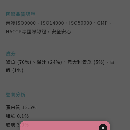
國際品質認證
榮獲ISO9000、ISO14000、ISO50000、GMP、
HACCP等國際認證，安全安心
成分
鯖魚
(
70%
)、湯汁
(
24%
)、意大利青瓜
(
5%
)、白
飯
(
1%
)
營養分析
蛋白質
12.5%
纖維
0.1%
脂肪
3.0%