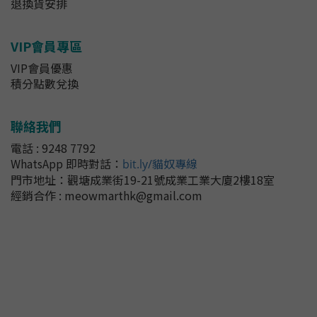
退換貨安排
VIP會員專區
VIP會員優惠
積分點數兌換
聯絡我們
電話 : 9248 7792
WhatsApp 即時對話
：
bit.ly/貓奴專線
門市地址：
觀塘成業街19-21號成業工業大廈2樓18室
經銷合作 : meowmarthk@gmail.com