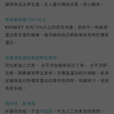
罐頭食品企業生產，主人盡可親自品嘗，安心餵食。
含肉量高達75% 以上
KOOKUT
含有75%以上的高含肉量，是其中一款最高
蛋白質含量的罐罐，確保貓咪每日都能吸收足夠的優質
蛋白。
可追溯來源的高級野生食材
阿拉斯加三文魚、 太平洋金槍魚和沙丁魚、 太平洋野
生蝦、散養雞等野生食材，含豐富蛋白和牛磺酸，能滿
足貓咪每日對優質蛋白的需求的同時，保護視力，提高
免疫系統。
純天然、無添加
非基因改造，不含
卡拉膠
，不含人工色素及防腐劑。