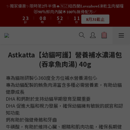
9
7
9
8
2
0
1
6
3
0
3
3
4
4
5
5
2
2
7
7
4
4
3
3
7
✨獨家優惠✨限時第𝟐件半價🔥🇳🇿紐西蘭𝐋𝐨𝐯𝐞𝐚𝐛𝐨𝐰𝐥凍乾生肉貓糧
👑店長生日限量喵喵劵🎂買滿$𝟑𝟔𝟖即減$𝟐𝟖🥳結帳時輸入優惠碼
8
9
6
8
7
1
0
5
2
2
2
3
3
4
4
1
1
9
9
6
6
3
3
2
2
【𝐇𝐀𝐏𝐏𝐘𝐁𝐈𝐑𝐓𝐇𝐃𝐀𝐘】即可！部分產品不適用
😻𝟗𝟎%鮮肉內臟🌟𝟏𝟎𝟎%無骨配方✅
6
7
8
5
7
6
0
4
1
1
1
2
2
3
3
:
:
0
0
8
8
:
:
5
5
2
2
:
:
1
1
5
6
7
4
9
6
5
𝟖月𝟑𝟏截止
限量20個
日
日
時
時
3
0
分
分
秒
秒
0
0
1
1
2
2
7
7
4
4
1
1
0
0
4
5
6
3
8
5
4
2
0
0
1
1
6
6
3
3
0
0
3
4
5
2
7
4
3
👑店長生日限量喵喵劵🎂買滿$𝟑𝟔𝟖即減$𝟐𝟖🥳結帳時輸入優惠碼
1
0
0
5
5
2
2
2
3
4
1
9
6
3
2
【𝐇𝐀𝐏𝐏𝐘𝐁𝐈𝐑𝐓𝐇𝐃𝐀𝐘】即可！部分產品不適用
0
4
4
1
1
1
2
3
:
0
8
:
5
2
:
1
限量20個
日
時
3
3
0
0
分
秒
0
1
2
7
4
1
0
Astkatta【幼貓呵護】營養補水濃湯包
2
2
0
1
6
3
0
(吞拿魚肉湯) 40g
1
1
0
5
2
0
0
4
1
3
0
專為貓咪研製💦360度全方位補水營養湯包💦
2
專為幼貓配製的鮪魚肉湯富含多種必需營養素，有助幼貓
1
健康成長
0
DHA 和鈣對於支持幼貓早期發育至關重要
DHA 促進大腦和視力發展，確保幼貓擁有敏銳的感官和認
知功能
鈣有助於強健骨骼和牙齒
牛磺酸，有助於維持心臟、眼睛和肌肉功能，確保長期健