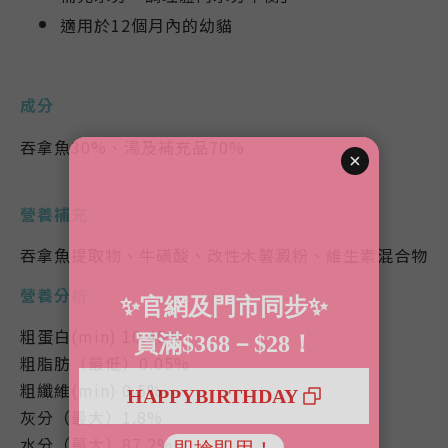
適用於12個月內的幼貓
成分
吞拿魚30%
、
湯及補充品70%
營養補充
吞拿魚提取物、牛磺酸、改性木薯澱粉、維生素混合物
營養分析
粗蛋白(min) 10.45%
粗脂肪（最低）0.05%
粗纖維(min) 0.5%
灰分（最大）1.8%
水分（最大）87.2%