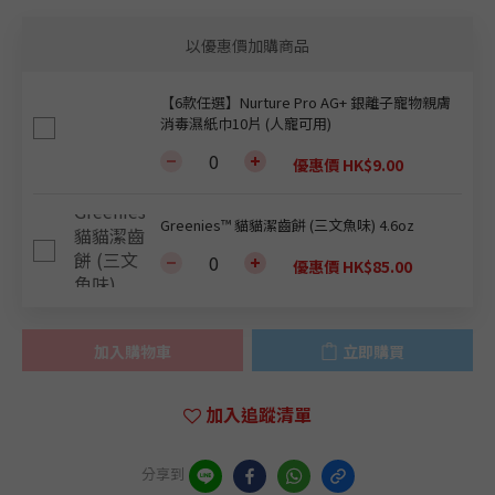
以優惠價加購商品
【6款任選】Nurture Pro AG+ 銀離子寵物親膚
消毒濕紙巾10片 (人寵可用)
優惠價 HK$9.00
Greenies™ 貓貓潔齒餅 (三文魚味) 4.6oz
優惠價 HK$85.00
加入購物車
立即購買
加入追蹤清單
分享到