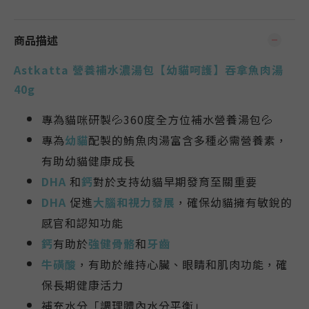
商品描述
Astkatta 營養補水濃湯包【幼貓呵護】吞拿魚肉
湯
40g
專為貓咪研製💦360度全方位補水營養湯包💦
專為
幼貓
配製的鮪魚肉湯富含多種必需營養素，
有助幼貓健康成長
DHA
和
鈣
對於支持幼貓早期發育至關重要
DHA
促進
大腦和視力發展
，
確保幼貓擁有敏銳的
感官和認知功能
鈣
有助於
強健骨骼
和
牙齒
牛磺酸
，有助於維持心臟、眼睛和肌肉功能，確
保長期健康活力
補充水分
「調理體內水分平衡」