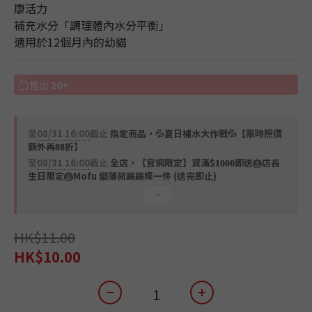
康活力
補充水分「調理體內水分平衡」
適用於12個月內的幼貓
售出
20+
至
08/31 16:00
截止
指定商品，💦夏日補水大作戰💦【限時照價
額外再𝟖𝟖折】
至
08/31 16:00
截止
全店，【官網限定】買滿$𝟏𝟎𝟎𝟎即送🎂店長
生日限定🎂Mofu 貓薄荷踢踢棒一件 (送完即止)
HK$11.00
HK$10.00