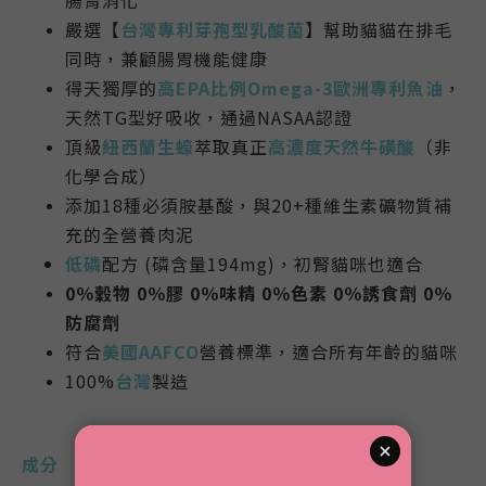
嚴選【
台灣專利芽孢型乳酸菌
】幫助貓貓在排毛
同時，兼顧腸胃機能健康
得天獨厚的
高EPA比例Omega-3歐洲專利魚油
，
天然TG型好吸收，通過NASAA認證
頂級
紐西蘭生蠔
萃取真正
高濃度天然牛磺酸
（非
化學合成）
添加18種必須胺基酸，與20+種維生素礦物質補
充的全營養肉泥
低磷
配方 (磷含量194mg)，初腎貓咪也適合
0％穀物 0％膠 0％味精 0％色素 0％誘食劑 0％
防腐劑
符合
美國AAFCO
營養標準，
適合所有年齡的貓咪
100%
台灣
製造
成分