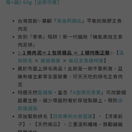
莓+雞
) 65
g【
泌尿守護
】
台灣首創✨兼顧「
黃金鈣磷比
」平衡的無膠主食
肉泥
告別「零食」陷阱！新一代貓咪「機能高效主食
肉泥條」
✨
１條肉泥＝１包保健品 ＝ １頓均衡正餐
✨【
溫
和排毛
×
腸道養護
×
每日主食級呵護
】
異於市面上排毛商品！此款是一款不靠刺激，且
擁有維生素等全面營養、可天天吃的排毛主食肉
泥
特選天然
蔓越莓
，富含「
A型原花青素
」可改變細
菌叢生態，減少壞菌附著於尿道黏膜上，預防
泌
尿道感染
添加幫助排毛【
日本專利大麥若葉
】、【洋車前
子】、【天然南瓜】，三重溫和纖維，鼓勵貓貓
腸胃消化