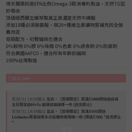
得天獨厚的高EPA比例Omega-3歐洲專利魚油，天然TG型
好吸收
頂級紐西蘭生蠔萃取真正高濃度天然牛磺酸
添加18種必須胺基酸，與20+種維生素礦物質補充的全營
養肉泥
低磷配方，初腎貓咪也適合
0％穀物 0％膠 0％味精 0％色素 0％誘食劑 0％防腐劑 
符合美國AAFCO，適合所有年齡的貓咪
100%台灣製造
售出
100+
至
08/31 16:00
截止
全店，【官網限定】買滿$𝟏𝟎𝟎𝟎即送🎂店長
生日限定🎂Mofu 貓薄荷踢踢棒一件 (送完即止)
至
08/31 16:00
截止
全店，【官網限定】買滿3000即送
𝐋𝐢𝐞𝐛𝐡𝐚𝐛𝐞𝐫限量磁吸多功能購物車隨機一款 (價值$𝟕𝟖𝟖) *送完即止
*