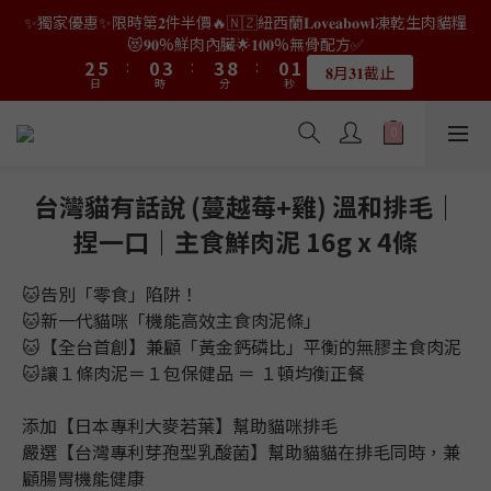
9
7
7
8
2
0
3
1
1
6
4
4
7
7
2
2
5
5
5
5
2
2
3
3
✨獨家優惠✨限時第𝟐件半價🔥🇳🇿紐西蘭𝐋𝐨𝐯𝐞𝐚𝐛𝐨𝐰𝐥凍乾生肉貓糧
👑店長生日限量喵喵劵🎂買滿$𝟑𝟔𝟖即減$𝟐𝟖🥳結帳時輸入優惠碼
8
6
9
9
6
7
1
2
0
0
5
3
3
6
6
1
1
4
4
4
4
9
9
1
1
2
2
【𝐇𝐀𝐏𝐏𝐘𝐁𝐈𝐑𝐓𝐇𝐃𝐀𝐘】即可！部分產品不適用
😻𝟗𝟎%鮮肉內臟🌟𝟏𝟎𝟎%無骨配方✅
7
5
8
8
5
6
0
1
4
2
2
5
5
:
:
0
0
3
3
:
:
3
3
8
8
:
:
0
0
1
1
6
9
4
7
7
4
5
𝟖月𝟑𝟏截止
限量20個
日
日
0
時
時
分
分
3
秒
秒
1
1
4
4
2
2
2
2
7
7
0
0
5
8
3
6
6
3
4
2
0
0
3
3
1
1
1
1
6
6
4
7
2
5
5
2
3
👑店長生日限量喵喵劵🎂買滿$𝟑𝟔𝟖即減$𝟐𝟖🥳結帳時輸入優惠碼
1
2
2
0
0
0
0
5
5
3
6
1
4
4
9
1
2
【𝐇𝐀𝐏𝐏𝐘𝐁𝐈𝐑𝐓𝐇𝐃𝐀𝐘】即可！部分產品不適用
0
1
1
4
4
2
5
:
0
3
:
3
8
:
0
1
限量20個
日
0
0
時
分
3
3
秒
1
4
2
2
7
0
台灣貓有話說 (蔓越莓+雞) 溫和排毛｜
2
2
0
3
1
1
6
捏一口｜主食鮮肉泥 16g x 4條
1
1
2
0
0
5
0
0
1
4
0
3
🐱告別「零食」陷阱！
2
🐱新一代貓咪「機能高效主食肉泥條」
1
🐱【全台首創】兼顧「黃金鈣磷比」平衡的無膠主食肉泥
0
🐱讓１條肉泥＝１包保健品 ＝ １頓均衡正餐
添加【日本專利大麥若葉】幫助貓咪排毛
嚴選【台灣專利芽孢型乳酸菌】幫助貓貓在排毛同時，兼
顧腸胃機能健康