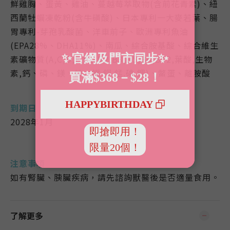
鮮雞胸、蛋黃、雞油、蔓越莓萃取物(含前花青素)、紐
西蘭牡蠣凍乾粉(含牛磺酸)、日本專利一大麥若葉、腸
胃專利-芽孢乳酸菌、洋車前子、歐洲專利魚油
(EPA28%、DHA11%)、南瓜、綜合胺基酸、綜合維生
素礦物質(A,C,D,E,B1,B2,B3,B5,B6,B12,葉酸,生物
素,鈣、磷、鎂、鋅、鐵.銅.錳.碘.鉀)、鱉蛋、離胺酸
到期日
2028年1月
注意事項
如有腎臟、胰臟疾病，請先諮詢獸醫後是否適量食用。
了解更多