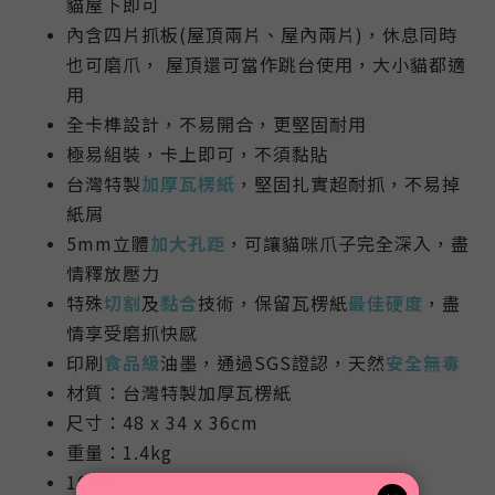
貓屋下即可
內含四片抓板(屋頂兩片、屋內兩片)，休息同時
也可磨爪， 屋頂還可當作跳台使用，大小貓都適
用
全
卡榫設計
，不易開合，更堅固耐用
極易組裝，卡上即可，不須黏貼
台灣特製
加厚瓦楞紙
，堅固扎實超耐抓，不易掉
紙屑
5mm立體
加大孔距
，可讓貓咪爪子完全深入，盡
情釋放壓力
特殊
切割
及
黏合
技術，保留瓦楞紙
最佳硬度
，盡
情享受磨抓快感
印刷
食品級
油墨，通過SGS證認，天然
安全無毒
材質：台灣特製加厚瓦楞紙
尺寸：48 x 34 x 36cm
重量：1.4kg
100%
台灣製造