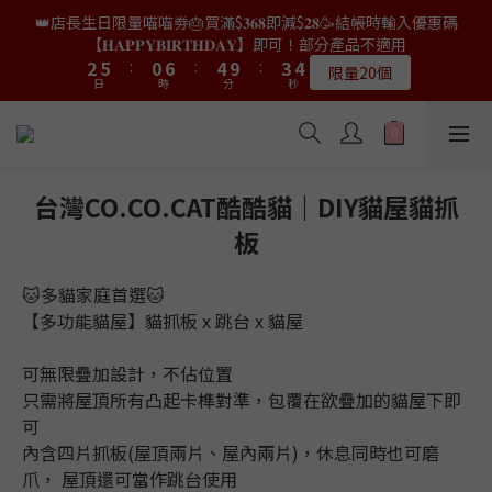
9
7
4
4
7
7
2
2
8
8
6
6
5
5
6
6
👑店長生日限量喵喵劵🎂買滿$𝟑𝟔𝟖即減$𝟐𝟖🥳結帳時輸入優惠碼
👑店長生日限量喵喵劵🎂買滿$𝟑𝟔𝟖即減$𝟐𝟖🥳結帳時輸入優惠碼
8
6
9
3
3
6
6
1
1
7
7
5
5
4
4
5
5
【𝐇𝐀𝐏𝐏𝐘𝐁𝐈𝐑𝐓𝐇𝐃𝐀𝐘】即可！部分產品不適用
【𝐇𝐀𝐏𝐏𝐘𝐁𝐈𝐑𝐓𝐇𝐃𝐀𝐘】即可！部分產品不適用
7
5
9
8
9
9
2
2
5
5
:
:
0
0
6
6
:
:
4
4
9
9
:
:
3
3
4
4
6
9
4
8
7
8
限量20個
限量20個
8
日
日
時
時
分
分
秒
秒
1
1
4
4
5
5
3
3
8
8
2
2
3
3
5
8
3
9
7
6
7
9
7
0
0
3
3
4
4
2
2
7
7
1
1
2
2
4
7
2
8
6
5
6
👑店長生日限定🎂官網滿$𝟔𝟎𝟎｜$𝟏𝟎𝟎𝟎｜$𝟏𝟓𝟎𝟎✨即送罐罐/凍乾/玩
8
6
9
2
2
3
3
1
1
6
6
0
0
1
1
3
6
1
7
5
4
5
具😻貓咪最愛✨𝐌𝐎𝐅𝐔貓薄荷踢踢棒🎀
7
5
9
8
9
9
1
1
2
2
0
0
5
5
0
0
2
5
:
0
6
:
4
9
:
3
4
6
9
4
8
7
8
送完即止
8
日
0
0
時
1
1
分
4
4
秒
1
4
5
3
8
2
3
5
8
3
9
7
6
7
台灣CO.CO.CAT酷酷貓｜DIY貓屋貓抓
9
7
0
0
3
3
0
3
4
2
7
1
2
4
7
2
8
6
5
6
✨獨家優惠✨限時第𝟐件半價🔥🇳🇿紐西蘭𝐋𝐨𝐯𝐞𝐚𝐛𝐨𝐰𝐥凍乾生肉貓糧
8
6
9
板
2
2
2
3
1
6
0
1
3
6
1
7
5
4
5
😻𝟗𝟎%鮮肉內臟🌟𝟏𝟎𝟎%無骨配方✅
7
5
9
8
9
1
1
1
2
0
5
0
2
5
:
0
6
:
4
9
:
3
4
6
9
4
8
7
8
𝟖月𝟑𝟏截止
0
0
日
0
時
1
分
4
秒
🐱多貓家庭首選🐱
1
4
5
3
8
2
3
5
8
3
9
7
6
7
0
3
0
3
4
2
7
1
2
【多功能貓屋】貓抓板 x 跳台 x 貓屋
4
7
2
8
6
5
6
👑店長生日限量喵喵劵🎂買滿$𝟑𝟔𝟖即減$𝟐𝟖🥳結帳時輸入優惠碼
2
2
3
1
6
0
1
3
6
1
7
5
4
5
【𝐇𝐀𝐏𝐏𝐘𝐁𝐈𝐑𝐓𝐇𝐃𝐀𝐘】即可！部分產品不適用
1
1
2
0
5
0
2
5
:
0
6
:
4
9
:
3
4
可無限疊加設計，不佔位置
限量20個
0
日
0
時
1
分
4
秒
1
4
5
3
8
2
3
只需將屋頂所有凸起卡榫對準，包覆在欲疊加的貓屋下即
0
3
0
3
4
2
7
1
2
可
2
2
3
1
6
0
1
內含四片抓板(屋頂兩片、屋內兩片)，休息同時也可磨
1
1
2
0
5
0
爪， 屋頂還可當作跳台使用
0