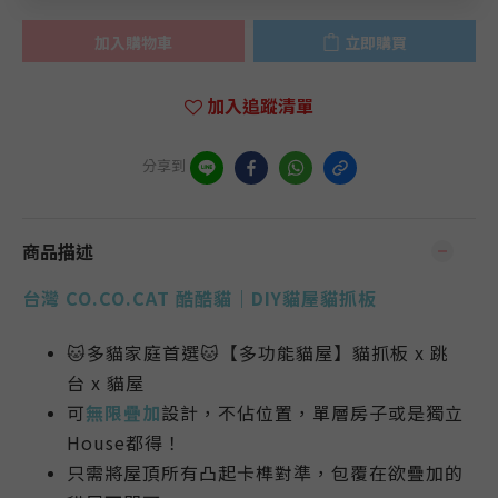
加入購物車
立即購買
加入追蹤清單
分享到
商品描述
台灣 CO.CO.CAT 酷酷貓｜DIY貓屋貓抓板
🐱
多貓家庭首選
🐱
【多功能貓屋】貓抓板 x 跳
台
x 貓屋
可
無限疊加
設計
，不佔位置，單層房子或是獨立
House都得！
只需將屋頂所有凸起卡榫對準，包覆在欲疊加的