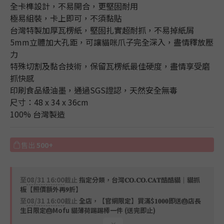
0
1
4
全卡榫設計，不易開合，更堅固耐用
0
3
極易組裝，卡上即可，不須黏貼 
2
台灣特製加厚瓦楞紙，堅固扎實超耐抓，不易掉紙屑
1
5mm立體加大孔距，可讓貓咪爪子完全深入，盡情釋放壓
0
力
特殊切割及黏合技術，保留瓦楞紙最佳硬度，盡情享受磨
抓快感
印刷食品級油墨，通過SGS證認，天然安全無毒
尺寸：48 x 34 x 36cm 
100% 台灣製造
售出
500+
至
08/31 16:00
截止
指定分類，台灣𝐂𝐎.𝐂𝐎.𝐂𝐀𝐓酷酷貓｜貓抓
板【照價額外再𝟗折】
至
08/31 16:00
截止
全店，【官網限定】買滿$𝟏𝟎𝟎𝟎即送🎂店長
生日限定🎂Mofu 貓薄荷踢踢棒一件 (送完即止)