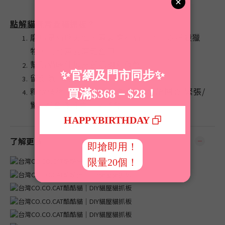
點解貓咪需要貓抓板？
磨爪是貓咪天性，需要磨利貓爪才可以捕殺獵
物，同時需要磨走舊甲
幫助貓咪伸展背部肌肉和骨骼
留低氣味標記霸地盤
釋放情緒，當貓貓情緒高漲時 (無論開心/緊張/
驚) 都會透過磨爪來抒發
了解更多