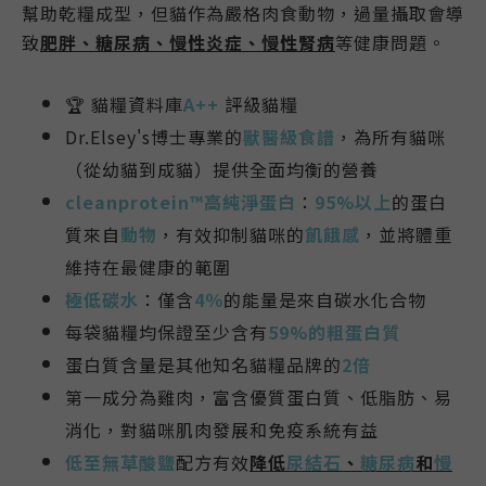
幫助乾糧成型，但貓作為嚴格肉食動物，過量攝取會導
致
肥胖、糖尿病、
慢性炎症
、
慢性腎病
等健康問題
。
🏆
貓糧資料庫
A++
評級貓糧
Dr.Elsey's博士專業的
獸醫級食譜
，
為所有貓咪
（從幼貓到成貓）提供全面均衡的營養
cleanprotein™
高純淨蛋白
：
95%以上
的蛋白
質來自
動物
，有效抑制貓咪的
飢餓感
，並將體重
維持在最健康的範圍
極低碳水
：僅含
4％
的能量是來自碳水化合物
每袋貓糧均保證至少含有
59%的粗蛋白質
蛋白質含量是其他知名貓糧品牌的
2倍
第一成分為雞肉，富含
優質蛋白質、低脂肪、易
消化，對貓咪肌肉發展和免疫系統有益
低至無草酸鹽
配方有效
降低
尿結石
、
糖尿病
和
慢