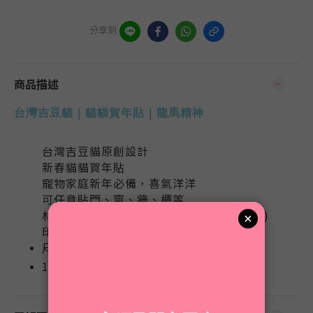
分享到
商品描述
台灣吉豆貓｜貓貓賀年貼｜龍馬精神
台灣吉豆貓原創設計
新春貓貓賀年貼
寵物家庭新年必備，喜氣洋洋
可任意貼門、窗、牆、櫃等
材質：高磅數炫光美術紙 (手感如高質卡片)
印刷：全彩雙面印刷
尺寸：16.7 x 16.7cm
100%
台灣製造