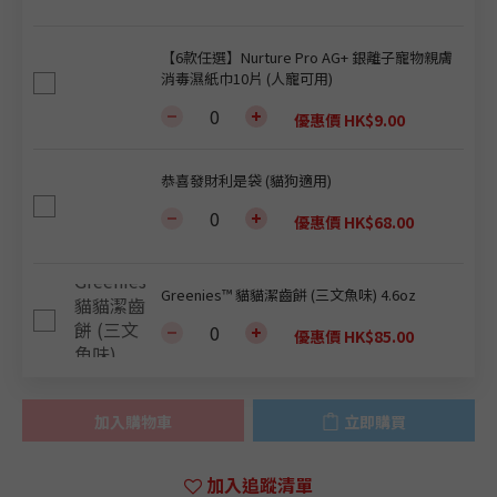
【6款任選】Nurture Pro AG+ 銀離子寵物親膚
消毒濕紙巾10片 (人寵可用)
優惠價 HK$9.00
恭喜發財利是袋 (貓狗適用)
優惠價 HK$68.00
Greenies™ 貓貓潔齒餅 (三文魚味) 4.6oz
優惠價 HK$85.00
加入購物車
立即購買
加入追蹤清單