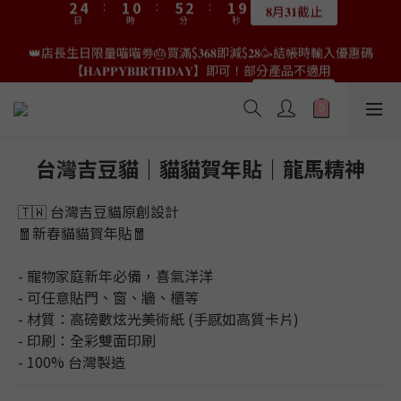
5
7
4
3
8
5
4
2
4
6
3
2
7
4
3
0
2
3
0
6
👑店長生日限量喵喵劵🎂買滿$𝟑𝟔𝟖即減$𝟐𝟖🥳結帳時輸入優惠碼
4
6
3
2
7
4
3
👑店長生日限量喵喵劵🎂買滿$𝟑𝟔𝟖即減$𝟐𝟖🥳結帳時輸入優惠碼
1
3
5
2
1
6
3
2
9
【𝐇𝐀𝐏𝐏𝐘𝐁𝐈𝐑𝐓𝐇𝐃𝐀𝐘】即可！部分產品不適用
1
2
5
3
5
2
1
6
3
2
9
【𝐇𝐀𝐏𝐏𝐘𝐁𝐈𝐑𝐓𝐇𝐃𝐀𝐘】即可！部分產品不適用
0
2
4
:
1
0
:
5
2
:
1
8
0
1
4
限量20個
2
4
:
1
0
:
5
2
:
1
8
限量20個
日
時
分
秒
1
3
0
4
1
0
7
日
時
0
分
秒
3
1
3
0
4
1
0
7
0
2
3
0
6
2
0
2
3
0
6
1
2
5
1
1
2
5
0
1
4
0
0
1
4
0
3
0
3
台灣吉豆貓｜貓貓賀年貼｜龍馬精神
2
2
1
1
🇹🇼 台灣吉豆貓原創設計
0
0
🧧新春貓貓賀年貼🧧
- 寵物家庭新年必備，喜氣洋洋
- 可任意貼門、窗、牆、櫃等
- 材質：高磅數炫光美術紙 (手感如高質卡片)
- 印刷：全彩雙面印刷
- 100% 台灣製造