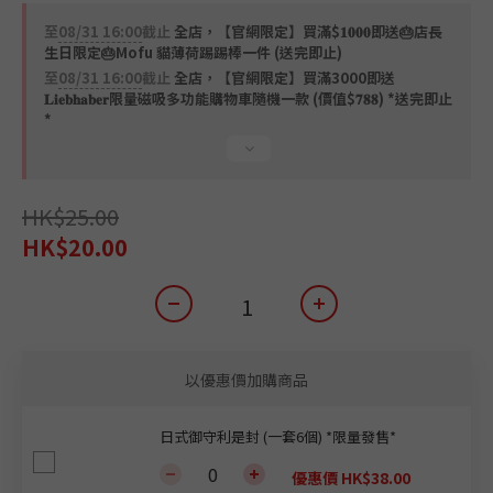
至
08/31 16:00
截止
全店，【官網限定】買滿$𝟏𝟎𝟎𝟎即送🎂店長
生日限定🎂Mofu 貓薄荷踢踢棒一件 (送完即止)
至
08/31 16:00
截止
全店，【官網限定】買滿3000即送
𝐋𝐢𝐞𝐛𝐡𝐚𝐛𝐞𝐫限量磁吸多功能購物車隨機一款 (價值$𝟕𝟖𝟖) *送完即止
*
HK$25.00
HK$20.00
以優惠價加購商品
日式御守利是封 (一套6個) *限量發售*
優惠價 HK$38.00