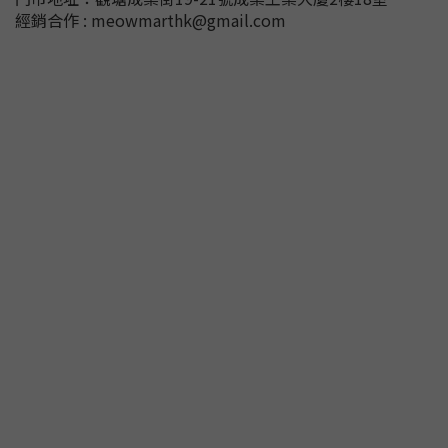
經銷合作 : meowmarthk@gmail.com