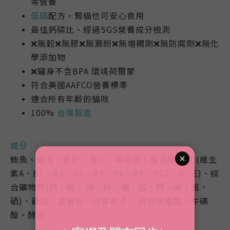
等營養
低磷
配方，
腎貓也可安心食用
最佳鈣磷比、經過SGS營養成分檢測
❌無榖❌無膠❌無澱粉❌無增稠劑❌無防腐劑❌無化
學添加物
❌罐身不含BPA 環境荷爾蒙
符合美國AAFCO營養標準
適合所有年齡的貓咪
100%
台灣製造
成分
鮪魚、雞肉、雞肝、雞心、蕁麻葉、複合維生素 (維生
素A
、
B1
、
B2
、B
3
、B
5
、B
6
、B
9
、B
12
、
D
、
E)、綜
合礦物質(鈣、磷、 鎂、鋅、鐵、錳、銅、碘、銘、
硒)、雞油、蛋黃粉、洋車前子、 綜合胺基酸、牛磺
酸、酵母