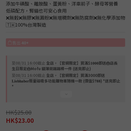
添加牛磺酸、離胺酸、蛋黃粉、洋車前子、酵母等營養
低磷配方，腎貓也可安心食用
❌無榖❌無膠❌無澱粉❌無增稠劑❌無防腐劑❌無化學添加物
🇹🇼100%台灣製造
售出
40+
至
08/31 16:00
截止
全店，【官網限定】買滿$𝟏𝟎𝟎𝟎即送🎂店長
生日限定🎂Mofu 貓薄荷踢踢棒一件 (送完即止)
至
08/31 16:00
截止
全店，【官網限定】買滿3000即送
𝐋𝐢𝐞𝐛𝐡𝐚𝐛𝐞𝐫限量磁吸多功能購物車隨機一款 (價值$𝟕𝟖𝟖) *送完即止
*
HK$25.00
HK$23.00