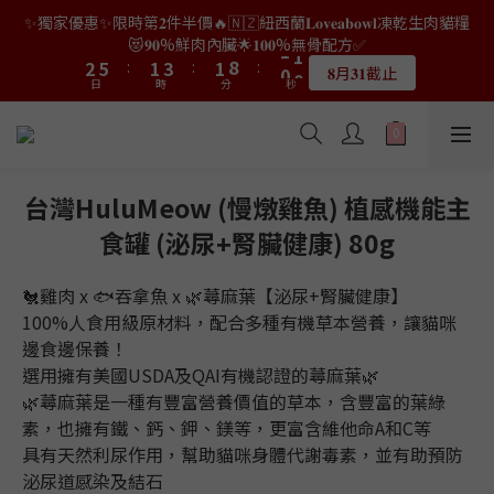
9
8
8
1
3
0
3
1
5
3
7
4
4
7
7
3
3
5
5
3
3
9
9
7
7
✨獨家優惠✨限時第𝟐件半價🔥🇳🇿紐西蘭𝐋𝐨𝐯𝐞𝐚𝐛𝐨𝐰𝐥凍乾生肉貓糧
👑店長生日限量喵喵劵🎂買滿$𝟑𝟔𝟖即減$𝟐𝟖🥳結帳時輸入優惠碼
8
7
9
7
0
2
2
0
4
2
6
3
3
6
6
2
2
4
4
2
2
8
8
6
6
【𝐇𝐀𝐏𝐏𝐘𝐁𝐈𝐑𝐓𝐇𝐃𝐀𝐘】即可！部分產品不適用
😻𝟗𝟎%鮮肉內臟🌟𝟏𝟎𝟎%無骨配方✅
7
6
8
6
1
1
3
1
5
2
2
5
5
:
:
1
1
3
3
:
:
1
1
7
7
:
:
5
5
9
9
6
9
5
7
5
9
𝟖月𝟑𝟏截止
限量20個
0
日
日
0
時
時
分
分
2
0
秒
秒
4
1
1
4
4
0
0
2
2
0
0
6
6
4
4
8
8
5
8
4
6
4
8
1
3
0
0
3
3
1
1
5
5
3
3
7
7
4
7
3
5
3
9
7
👑店長生日限量喵喵劵🎂買滿$𝟑𝟔𝟖即減$𝟐𝟖🥳結帳時輸入優惠碼
0
2
2
2
0
0
4
4
2
2
6
6
3
6
2
4
2
8
6
【𝐇𝐀𝐏𝐏𝐘𝐁𝐈𝐑𝐓𝐇𝐃𝐀𝐘】即可！部分產品不適用
1
1
1
3
3
1
1
5
5
2
5
:
1
3
:
1
7
:
5
9
限量20個
0
日
0
0
時
分
2
2
0
0
秒
4
4
1
4
0
2
0
6
4
8
台灣HuluMeow (慢燉雞魚) 植感機能主
1
1
3
3
0
3
1
5
3
7
食罐 (泌尿+腎臟健康) 80g
0
0
2
2
2
0
4
2
6
1
1
1
3
1
5
0
0
0
2
0
4
🐔雞肉 x 🐟吞拿魚 x 🌿蕁麻葉【泌尿+腎臟健康】
1
3
100%人食用級原材料，配合多種有機草本營養，讓貓咪
0
2
邊食邊保養！
1
選用擁有美國USDA及QAI有機認證的蕁麻葉🌿
0
🌿蕁麻葉是一種有豐富營養價值的草本，含豐富的葉綠
素，也擁有鐵、鈣、鉀、鎂等，更富含維他命A和C等
具有天然利尿作用，幫助貓咪身體代謝毒素，並有助預防
泌尿道感染及結石