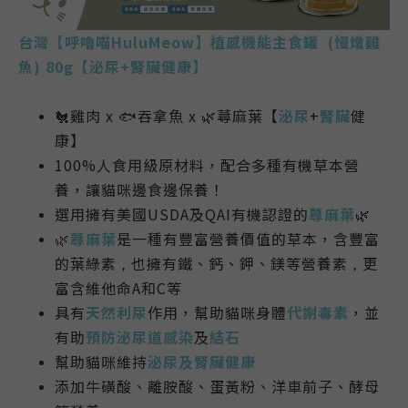
台灣【呼嚕喵HuluMeow】植感機能主食罐 (慢燉雞
魚) 80g【泌尿+腎臟健康】
🐔雞肉 x 🐟吞拿魚 x 🌿蕁麻葉【
泌尿
+
腎臟
健
康】
100%人食用級原材料，配合多種有機草本營
養，讓貓咪邊食邊保養！
選用擁有美國USDA及QAI有機認證的
蕁麻葉
🌿
🌿
蕁麻葉
是一種有豐富營養價值的草本，含豐富
的葉綠素
也擁有鐵、鈣、鉀、鎂等營養素
更
，
，
富含維他命A和C等
具有
天然利尿
作用，幫助貓咪身體
代謝毒素
，並
有助
預防泌尿道感染
及
結石
幫助貓咪維持
泌尿及腎臟健康
添加牛磺酸、離胺酸
、蛋黃粉、洋車前子
、
酵母