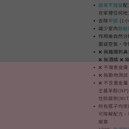
無毒不殘留
配
在家裡任何地
去除
甲醛
(1小
減少室內
致敏
作用後自然分
面或空氣，令
❌ 無難聞刺鼻氣
❌ 無酒精 ❌ 
❌ 不傷害皮膚
❌ 無動物測試
❌ 不含重金
壬基苯酚(NP
性防腐劑(MIT/
所有瓶子均使用
可降解配方，
廢棄