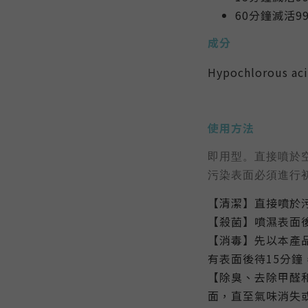
60分鐘滅活99
成分
Hypochlorous ac
使用方法
即用型。直接噴於
污染表面必須進行初
【清潔】直接噴於
【
殺菌】噴濕表面
【消毒】先以本產
有表面後待15分鐘
【除臭、去除甲醛
面，直至氣味消失