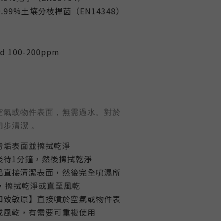
.99%土壤分枝桿菌（EN14348）
id 100-200ppm
空氣或物件表面，無需過水。對於
步清潔 。
污垢表面並擦拭乾淨
後待1分鐘，然後擦拭乾淨
品直接清潔表面，然後完全噴濕所
，擦拭乾淨或直至風乾
和致敏原】直接噴於空氣或物件表
或風乾，有需要可重複使用