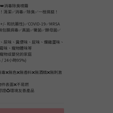
品👑消毒除臭噴霧
！清潔✅消毒✅除臭✅一枝搞掂！
- 和抗藥性)✅COVID-19✅MRSA 
✅ 無包膜病毒✅真菌✅黴菌✅酵母菌✅
、尿味、糞便味、屁味、爛雞蛋味、
霉味、寵物體味等
寵物或嬰兒的家庭
/ 24小時95%)
無毒❌無色❌無香料❌無酒精❌無刺激
物件表面❌不易燃
認證♻️環境友善產品