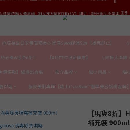
3
3
4
4
5
6
7
8
2
2
3
3
9
結帳時輸入優惠碼【𝐇𝐀𝐏𝐏𝐘𝐁𝐈𝐑𝐓𝐇𝐃𝐀𝐘】即可！部分產品不適用
結帳時輸入優惠碼【𝐇𝐀𝐏𝐏𝐘𝐁𝐈𝐑𝐓𝐇𝐃𝐀𝐘】即可！部分產品不適用
4
5
6
7
日
日
1
1
2
2
8
9
3
4
5
6
0
0
1
1
7
8
2
3
:
𝟎｜$𝟏𝟓𝟎𝟎✨即送罐罐/凍乾/玩具😻貓咪最愛✨𝐌𝐎𝐅𝐔貓薄荷踢踢棒🎀
4
5
0
0
6
7
日
1
2
3
4
5
6
0
1
2
3
:
𝐯𝐞𝐚𝐛𝐨𝐰𝐥凍乾生肉貓糧😻𝟗𝟎%鮮肉內臟🌟𝟏𝟎𝟎%無骨配方✅
4
5
0
日
1
2
🎂店長生日限量喵喵劵🥳買滿$𝟑𝟔𝟖即減$𝟐𝟖【搶完即止】

3
4
0
1
2
3
結帳時輸入優惠碼【𝐇𝐀𝐏𝐏𝐘𝐁𝐈𝐑𝐓𝐇𝐃𝐀𝐘】即可！部分產品不適用
0
日
熱必備❄️低至𝟔折‼️
【𝟖月門市限定優惠】
\ 終極大滿罐 /
1
2
0
1
0
免費領取】貓糧試食裝
推介品牌
貓の用品
貓
養保健
貓奴美肌專區【瑞士𝐂𝐲𝐭𝐨𝐒𝐤𝐢𝐧™醫學美容護膚品牌
【現貨8折】Hy
補充裝 900ml