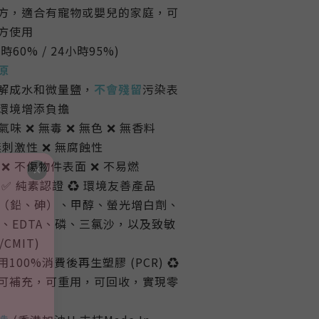
方，適合有寵物或嬰兒的家庭，可
方使用
時60% / 24小時95%)
原
解成水和微量鹽，
不會殘留
污染表
環境增添負擔
味 ❌ 無毒 ❌ 無色 ❌ 無香料
無刺激性 ❌ 無腐蝕性
 ❌ 不傷物件表面 ❌ 不易燃
 ✅ 純素認證
♻️
環境友善產品
屬（鉛、砷）、甲醇、螢光增白劑、
)、EDTA、磷、三氯沙，以及致敏
CMIT)
100%消費後再生塑膠 (PCR)
♻️
可補充，可重用，可回收，實現零