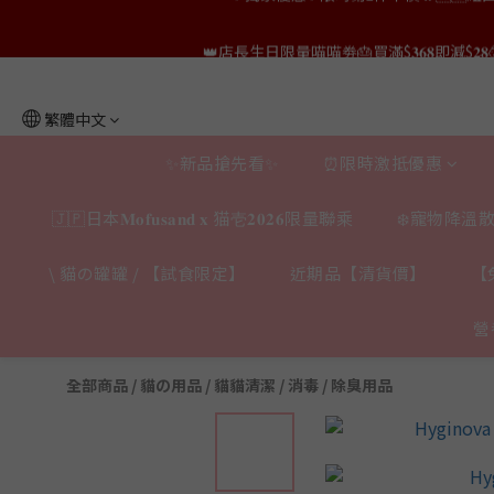
👑店長生日限量喵喵劵🎂買滿$𝟑𝟔𝟖即減$𝟐𝟖
👑店長生日限量喵喵劵🎂買滿$𝟑𝟔𝟖即減$𝟐𝟖
👑店長生日限定🎂官網滿$𝟔𝟎𝟎｜$𝟏𝟎𝟎
繁體中文
✨獨家優惠✨限時第𝟐件半價🔥🇳🇿紐西蘭𝐋𝐨
✨新品搶先看✨
⏰限時激抵優惠
👑店長生日限量喵喵劵🎂買滿$𝟑𝟔𝟖即減$𝟐𝟖
🇯🇵日本𝐌𝐨𝐟𝐮𝐬𝐚𝐧𝐝 𝐱 猫壱𝟐𝟎𝟐𝟔限量聯乘
❄️寵物降溫散
\ 貓の罐罐 / 【試食限定】
近期品【清貨價】
【
營
全部商品
/
貓の用品
/
貓貓清潔 / 消毒 / 除臭用品