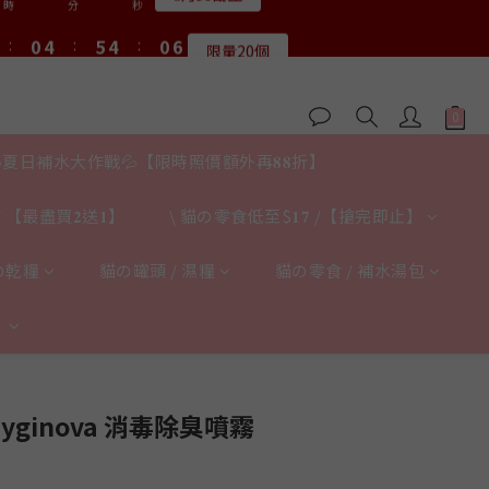
1
1
5
5
6
6
5
5
1
1
6
6
8
8
3
7
8
7
3
8
5
9
9
5
:
:
0
0
4
4
:
:
5
5
4
4
:
:
0
0
5
5
7
7
限量20個
限量20個
2
6
7
6
2
7
4
8
9
8
4
9
時
時
分
分
秒
秒
3
3
4
4
3
3
4
4
6
6
1
5
6
5
1
6
3
7
8
7
3
8
2
2
3
3
2
2
3
3
5
9
9
5
0
4
:
5
4
:
0
5
送完即止
2
6
7
6
2
7
1
1
2
2
1
1
2
2
4
8
9
8
4
9
時
分
秒
3
4
3
4
1
5
6
5
1
6
0
0
1
1
0
0
1
1
3
7
8
7
3
8
2
3
2
3
0
4
:
5
4
:
0
5
0
0
0
0
𝟖月𝟑𝟏截止
2
6
7
6
2
7
1
2
1
2
時
分
秒
3
4
3
4
夏日補水大作戰💦【限時照價額外再𝟖𝟖折】
1
5
6
5
1
6
0
1
0
1
2
3
2
3
:
0
4
:
5
4
:
0
5
0
0
限量20個
1
2
1
2
時
分
秒
 【最盡買𝟐送𝟏】
\ 貓の零食低至$𝟏𝟕 /【搶完即止】
3
4
3
4
0
1
0
1
2
3
2
3
0
0
1
2
1
2
の乾糧
貓の罐頭 / 濕糧
貓の零食 / 補水湯包
0
1
0
1
0
0
】
立即購買
ginova 消毒除臭噴霧