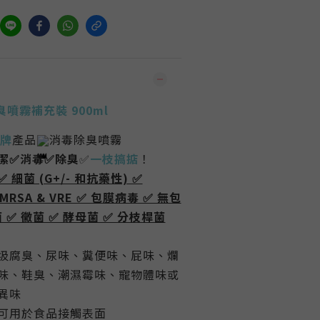
除臭噴霧補充裝 900ml
皇牌
產品
消毒除臭噴霧
潔
✅
消毒
✅
除臭
✅
一枝搞掂
！
✅ 細菌 (G+/- 和抗藥性) ✅
✅ MRSA & VRE ✅ 包膜病毒 ✅ 無包
 ✅ 黴菌 ✅ 酵母菌 ✅ 分枝桿菌
圾腐臭、尿味、糞便味、屁味、爛
味、鞋臭、潮濕霉味、寵物體味或
異味
可用於食品接觸表面