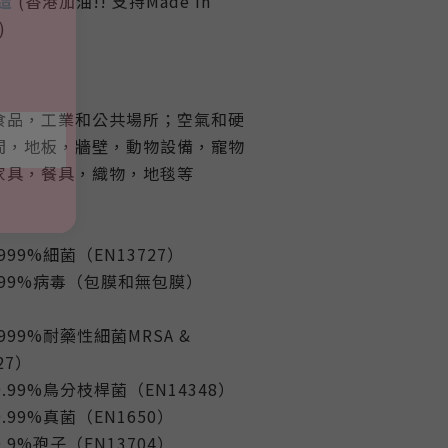
造
(香港加油!! 支持Made In
)
食品，工業和公共場所；空氣和硬
間，地板，牆壁，動物設備，寵物
家具，餐具，織物，地毯等
999%細菌（EN13727）
.99%病毒（包膜和無包膜）
）
999%耐藥性細菌MRSA &
727）
.99%鳥分枝桿菌（EN14348）
.99%真菌（EN1650）
.9%孢子（EN13704）