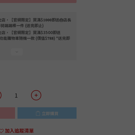
店，【官網限定】買滿$𝟏𝟎𝟎𝟎即送🎂店長
薄荷踢踢棒一件 (送完即止)
全店，【官網限定】買滿$3500即送
限量磁吸多功能購物車隨機一款 (價值$𝟕𝟖𝟖) *送完即
立即購買
加入追蹤清單