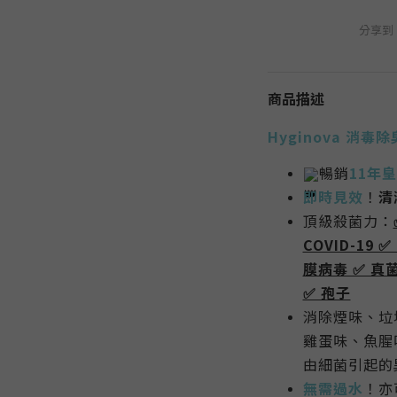
分享到
商品描述
Hyginova 消毒
暢銷
11年
即時見效
！
清
頂級殺菌力：
COVID-19 
膜病毒 ✅ 真菌
✅ 孢子
消除煙味、垃
雞蛋味、魚腥
由細菌引起的
無需過水
！亦