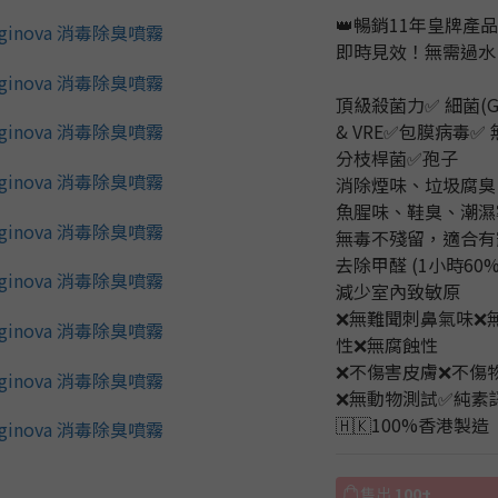
👑暢銷11年皇牌產
即時見效！無需過水
頂級殺菌力✅ 細菌(G+/
& VRE✅包膜病毒
分枝桿菌✅孢子
消除煙味、垃圾腐臭
魚腥味、鞋臭、潮濕
無毒不殘留，適合有
去除甲醛 (1小時60% 
減少室內致敏原
❌無難聞刺鼻氣味❌
性❌無腐蝕性
❌不傷害皮膚❌不傷
❌無動物測試✅純素
🇭🇰100%香港製造
售出
100+