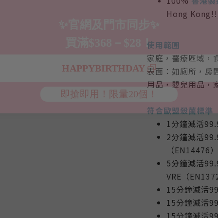
100%
香港製
Hong Kong!!
使用範圍
家庭
，
醫療區域，
表面：如廁所，房
用品
，
嬰兒用品，
符合歐盟殺菌標準
1分鐘滅活99.
2分鐘滅活99
（EN14476
5分鐘滅活99.
VRE（EN13
15分鐘滅活99
15分鐘滅活99
15分鐘滅活99