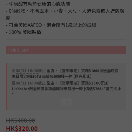
2
- 牛磺酸有助於健康的心臟功能
1
- 0%穀物、不含玉米、小麥、大豆、人造色素或人造防腐
0
劑
- 符合美國AAFCO，適合所有1歲以上的成貓
- 100% 美國製造
售出
50+
至
08/31 16:00
截止
全店，【官網限定】買滿$𝟏𝟎𝟎𝟎即送🎂店長
生日限定🎂Mofu 貓薄荷踢踢棒一件 (送完即止)
至
08/31 16:00
截止
全店，【官網限定】買滿$3500即送
𝐋𝐢𝐞𝐛𝐡𝐚𝐛𝐞𝐫限量磁吸多功能購物車隨機一款 (價值$𝟕𝟖𝟖) *送完即止
*
HK$400.00
HK$320.00