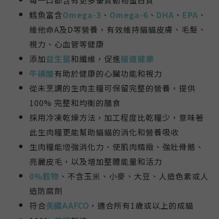
鱈魚富含
Omega-3
、
Omega-6
、
DHA
、
EPA
、
維他命A及D等營養，有效維持貓貓皮膚、毛髮、
視力、心血管等健康
添加
益生菌
和纖維，促進
腸道健康
牛磺酸
有助於健康的心臟功能和視力
從未烹調的生肉主糧可保留完整的營養，提供
100% 完整和均衡的膳食
採用冷凍乾燥方法，加工程度比乾糧少，意味著
此生肉糧更能幫助貓貓的消化和營養吸收
生肉糧能増強消化力、使肌肉精緻、強壯骨骼、
亮麗皮毛，以及增加整體能量和活力
0%穀物
、不含玉米、小麥、大豆、人造色素或人
造防腐劑
符合
，適合所有1歲或以上的成貓
美國AAFCO