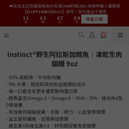
9
8
7
7
4
4
3
3
2
2
5
5
6
6
9
9
2
2
5
5
👑店長生日限量喵喵劵🎂買滿$𝟑𝟔𝟖即減$𝟐𝟖🥳結帳時輸入優惠碼
👑店長生日限量喵喵劵🎂買滿$𝟑𝟔𝟖即減$𝟐𝟖🥳結帳時輸入優惠碼
8
7
6
9
6
9
3
3
2
2
1
1
4
4
5
5
8
8
1
1
4
4
【𝐇𝐀𝐏𝐏𝐘𝐁𝐈𝐑𝐓𝐇𝐃𝐀𝐘】即可！部分產品不適用
【𝐇𝐀𝐏𝐏𝐘𝐁𝐈𝐑𝐓𝐇𝐃𝐀𝐘】即可！部分產品不適用
7
6
5
8
9
5
8
9
9
2
2
1
1
:
:
0
0
3
3
:
:
4
4
7
7
:
:
0
0
3
3
6
5
4
7
8
4
7
限量20個
限量20個
9
8
8
日
日
時
時
分
分
秒
秒
1
1
0
0
2
2
3
3
6
6
2
2
5
4
3
6
7
3
6
9
8
7
7
0
0
1
1
2
2
5
5
1
1
4
3
2
5
6
9
2
5
👑店長生日限定🎂官網滿$𝟔𝟎𝟎｜$𝟏𝟎𝟎𝟎｜$𝟏𝟓𝟎𝟎✨即送罐罐/凍乾/玩
8
7
6
9
6
9
0
0
1
1
4
4
0
0
3
2
1
4
5
8
1
4
具😻貓咪最愛✨𝐌𝐎𝐅𝐔貓薄荷踢踢棒🎀
7
6
5
8
9
5
8
9
9
0
0
3
3
2
1
:
0
3
:
4
7
:
0
3
6
5
4
7
8
4
7
送完即止
9
8
8
日
時
分
2
2
秒
1
0
2
3
6
2
5
4
3
6
7
3
6
Instinct®野生阿拉斯加鱈魚︱凍乾生肉
9
8
7
7
1
1
0
1
2
5
1
4
3
2
5
6
9
2
5
✨獨家優惠✨限時第𝟐件半價🔥🇳🇿紐西蘭𝐋𝐨𝐯𝐞𝐚𝐛𝐨𝐰𝐥凍乾生肉貓糧
8
7
6
9
6
9
貓糧 9oz
0
0
0
1
4
0
3
2
1
4
5
8
1
4
😻𝟗𝟎%鮮肉內臟🌟𝟏𝟎𝟎%無骨配方✅
7
6
5
8
9
5
8
0
3
2
1
:
0
3
:
4
7
:
0
3
6
5
4
7
8
4
7
𝟖月𝟑𝟏截止
日
時
分
2
秒
- 95% 真鱈魚、牛肉和內臟
1
0
2
3
6
2
5
4
3
6
7
3
6
1
0
1
2
5
1
- 5% 水果、蔬菜和其他有益健康的成分
4
3
2
5
6
9
2
5
👑店長生日限量喵喵劵🎂買滿$𝟑𝟔𝟖即減$𝟐𝟖🥳結帳時輸入優惠碼
0
0
1
4
0
- 每一口都含有更多優質動物蛋白質
3
2
1
4
5
8
1
4
【𝐇𝐀𝐏𝐏𝐘𝐁𝐈𝐑𝐓𝐇𝐃𝐀𝐘】即可！部分產品不適用
0
3
2
1
:
0
3
:
4
7
:
0
3
- 鱈魚富含Omega-3、Omega-6、DHA、EPA、維他命A及
限量20個
日
時
分
2
秒
1
0
2
3
6
2
D等營養
1
0
1
2
5
1
- 有效維持貓貓皮膚、毛髮、視力、心血管等健康
0
0
1
4
0
- 益生菌和纖維，促進腸道健康
0
3
- 維生素A和維生素A E、鋅和硒促進免疫健康