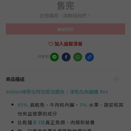
售完
若想購買，請聯絡我們。
聯絡我們
加入追蹤清單
分享到
商品描述
Instinct®野生阿拉斯加鱈魚︱凍乾生肉貓糧 9oz
95%
真鱈魚、牛肉和內臟，
5%
水果、蔬菜和其
他有益健康的成分
比乾糧
多3倍
真正魚類、肉類和營養
每一口都含有更多優質動物蛋白質