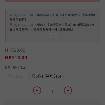
至
08/31 16:00
截止
指定商品，💦夏日補水大作戰💦【限時照價
額外再𝟖𝟖折】
至
08/31 16:00
截止
全店，【官網限定】買滿$𝟏𝟎𝟎𝟎即送🎂店長
生日限定🎂Mofu 貓薄荷踢踢棒一件 (送完即止)
HK$20.00
HK$18.00
數量
: 單包 ($18)
單包 ($18)
買5送1 (平均$15)