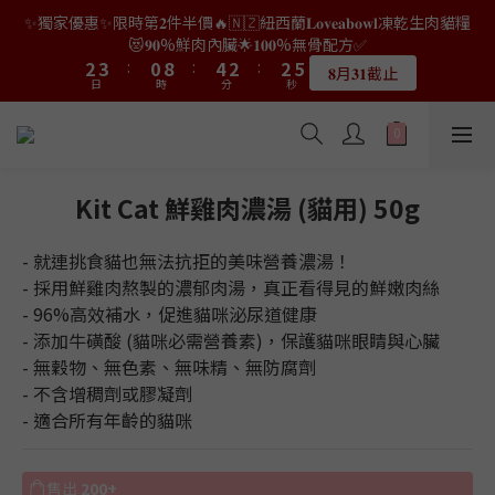
9
7
9
9
2
0
1
6
2
0
0
2
4
4
5
5
2
2
6
6
4
4
4
4
6
6
✨獨家優惠✨限時第𝟐件半價🔥🇳🇿紐西蘭𝐋𝐨𝐯𝐞𝐚𝐛𝐨𝐰𝐥凍乾生肉貓糧
👑店長生日限量喵喵劵🎂買滿$𝟑𝟔𝟖即減$𝟐𝟖🥳結帳時輸入優惠碼
8
9
6
8
8
1
0
5
1
1
3
3
4
4
1
1
9
9
5
5
3
3
3
3
5
5
【𝐇𝐀𝐏𝐏𝐘𝐁𝐈𝐑𝐓𝐇𝐃𝐀𝐘】即可！部分產品不適用
😻𝟗𝟎%鮮肉內臟🌟𝟏𝟎𝟎%無骨配方✅
7
8
5
9
7
7
9
0
4
0
0
2
2
3
3
:
:
0
0
8
8
:
:
4
4
2
2
:
:
2
2
4
4
6
7
4
8
6
6
8
𝟖月𝟑𝟏截止
限量20個
日
日
時
時
3
分
分
秒
秒
1
1
2
2
7
7
3
3
1
1
1
1
3
3
5
6
3
7
5
5
7
2
0
0
1
1
6
6
2
2
0
0
0
0
2
2
4
5
2
6
4
4
6
👑店長生日限量喵喵劵🎂買滿$𝟑𝟔𝟖即減$𝟐𝟖🥳結帳時輸入優惠碼
1
0
0
5
5
1
1
1
1
3
4
1
9
5
3
3
5
【𝐇𝐀𝐏𝐏𝐘𝐁𝐈𝐑𝐓𝐇𝐃𝐀𝐘】即可！部分產品不適用
0
4
4
0
0
0
0
2
3
:
0
8
:
4
2
:
2
4
限量20個
日
時
3
3
分
秒
1
2
7
3
1
1
3
Kit Cat 鮮雞肉濃湯 (貓用) 50g
2
2
0
1
6
2
0
0
2
1
1
0
5
1
1
- 就連挑食貓也無法抗拒的美味營養濃湯！
0
0
4
0
0
- 採用鮮雞肉熬製的濃郁肉湯，真正看得見的鮮嫩肉絲
3
- 96%高效補水，促進貓咪泌尿道健康
2
- 添加牛磺酸 (貓咪必需營養素)，保護貓咪眼睛與心臟
1
0
- 無穀物、無色素、無味精、無防腐劑
- 不含增稠劑或膠凝劑
- 適合所有年齡的貓咪
售出
200+