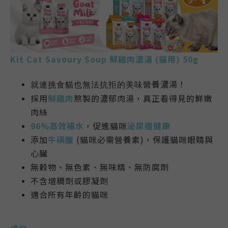
Kit Cat Savoury Soup 鮮雞肉濃湯 (貓用) 50g
營養濃湯！
就連挑食貓也無法抗拒的
美味
採用
鮮雞肉
熬製的濃郁肉湯，真正看得見的鮮嫩
肉絲
96%高效補水
，
促進貓咪
泌尿道健康
添加
牛磺酸
(貓咪必需營養素)，保護貓咪眼睛與
心臟
無穀物、無色素、無味精、無防腐劑
不含增稠劑或膠凝劑
適合所有年齡的貓咪