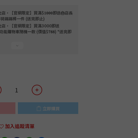
店，【官網限定】買滿$𝟏𝟎𝟎𝟎即送🎂店長
薄荷踢踢棒一件 (送完即止)
全店，【官網限定】買滿3000即送
限量磁吸多功能購物車隨機一款 (價值$𝟕𝟖𝟖) *送完即
立即購買
加入追蹤清單