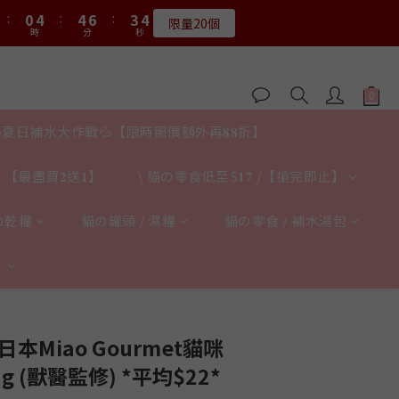
1
1
5
5
5
5
7
7
4
4
4
4
8
3
7
7
9
6
6
5
9
9
8
8
:
:
0
0
4
4
:
:
4
4
6
6
:
:
3
3
3
3
7
限量20個
限量20個
2
6
6
8
5
5
4
8
8
7
7
時
時
分
分
秒
秒
3
3
3
3
5
5
2
2
2
2
6
9
9
1
5
5
7
4
4
3
7
7
9
6
6
2
2
2
2
4
4
1
1
1
1
5
9
9
8
8
0
4
:
4
6
:
3
3
送完即止
2
6
6
8
5
5
1
1
1
1
3
3
0
0
0
0
4
8
8
7
7
時
分
秒
3
3
5
2
2
1
5
5
7
4
4
0
0
0
0
2
2
3
7
7
9
6
6
2
2
4
1
1
0
4
:
4
6
:
3
3
1
1
𝟖月𝟑𝟏截止
2
6
6
8
5
5
1
1
3
0
0
時
分
秒
3
3
5
2
2
夏日補水大作戰💦【限時照價額外再𝟖𝟖折】
0
0
1
5
5
7
4
4
0
0
2
2
2
4
1
1
:
0
4
:
4
6
:
3
3
1
限量20個
1
1
3
0
0
時
分
秒
 【最盡買𝟐送𝟏】
\ 貓の零食低至$𝟏𝟕 /【搶完即止】
3
3
5
2
2
0
0
0
2
2
2
4
1
1
1
1
1
3
0
0
の乾糧
貓の罐頭 / 濕糧
貓の零食 / 補水湯包
0
0
0
2
1
】
0
立即購買
本Miao Gourmet貓咪
g (獸醫監修) *平均$22*