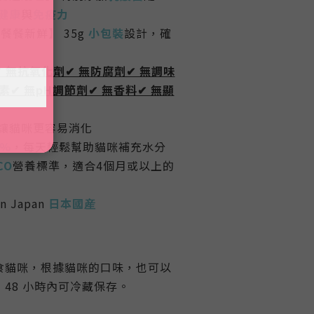
健康
與
免疫力
餐餐新鮮】 35g
小包裝
設計，確
✔ 無抗氧化劑✔ 無防腐劑✔ 無調味
素✔ 無pH調節劑✔ 無香料✔ 無顯
讓貓咪更容易消化
8%
，每天輕鬆
幫助貓咪補充水分
CO
營養標準，適合4個月或以上的
in Japan
日本國産
食貓咪，根據貓咪的口味，也可以
48 小時內可冷藏保存。