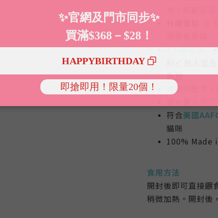
方，照顧
腸道
升級重點 ③
【
保餐餐新鮮
7大無添加
：
料✔ 無人造色
色劑
無穀物
配方
，
含水量
高達
7
符合
美國AAF
貓咪
100% Made 
食用方法
開封後即可直接餵
稍微加熱。開封後，