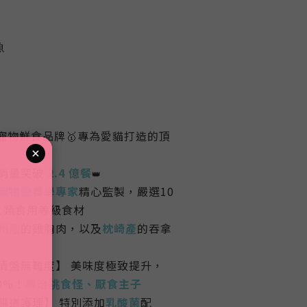
魚
1 寵物鮮食品牌
🥇
專為愛貓打造的頂
銷量突破
2.4 億餐
👑
寵物營養學專家
精心監製
，嚴選
10
人類食用等級食
材
州產
的雞胸肉，以及
枕崎產
的吞拿
清盤無難度】 美味度極致提升，
0%！
專治挑食怪、厭食主子
腸道護理】 特別添加
乳酸菌
配