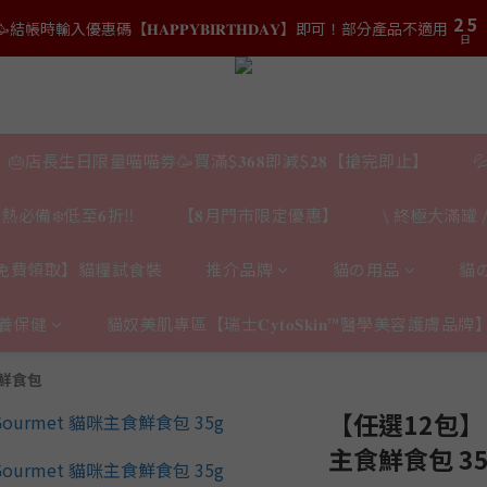
3
3
6
6
5
8
7
2
2
5
5
9
結帳時輸入優惠碼【𝐇𝐀𝐏𝐏𝐘𝐁𝐈𝐑𝐓𝐇𝐃𝐀𝐘】即可！部分產品不適用
結帳時輸入優惠碼【𝐇𝐀𝐏𝐏𝐘𝐁𝐈𝐑𝐓𝐇𝐃𝐀𝐘】即可！部分產品不適用
4
7
6
9
日
日
1
1
4
4
8
3
6
5
8
0
0
3
3
7
2
5
:
𝟎｜$𝟏𝟓𝟎𝟎✨即送罐罐/凍乾/玩具😻貓咪最愛✨𝐌𝐎𝐅𝐔貓薄荷踢踢棒🎀
4
7
2
2
6
9
日
1
4
3
6
1
1
5
8
0
3
2
5
:
𝐯𝐞𝐚𝐛𝐨𝐰𝐥凍乾生肉貓糧😻𝟗𝟎%鮮肉內臟🌟𝟏𝟎𝟎%無骨配方✅
0
0
4
7
2
日
1
4
🎂店長生日限量喵喵劵🥳買滿$𝟑𝟔𝟖即減$𝟐𝟖【搶完即止】

3
6
1
0
3
2
5
結帳時輸入優惠碼【𝐇𝐀𝐏𝐏𝐘𝐁𝐈𝐑𝐓𝐇𝐃𝐀𝐘】即可！部分產品不適用
0
2
日
熱必備❄️低至𝟔折‼️
【𝟖月門市限定優惠】
\ 終極大滿罐 /
1
4
1
0
3
0
2
免費領取】貓糧試食裝
推介品牌
貓の用品
貓
1
0
養保健
貓奴美肌專區【瑞士𝐂𝐲𝐭𝐨𝐒𝐤𝐢𝐧™醫學美容護膚品牌
食鮮食包
【任選12包】日
主食鮮食包 35