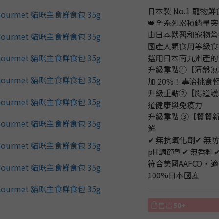
日本製 No.1 寵
👑全系列累積銷量突破 
由日本獸醫和寵物營
國產人類食用等級食
選用日本南九州產的
升級重點①【清盤無
加 20%！專治挑食
升級重點②【腸道護
道健康與免疫力
升級重點 ③【餐餐新
鮮
✔ 無抗氧化劑✔ 無
pH調節劑✔ 無香料
符合美國AAFCO，
100%日本國産
售出
50+