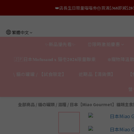
👑店長生日限量喵喵劵🎂買滿$𝟑𝟔𝟖即減$𝟐𝟖
👑店長生日限量喵喵劵🎂買滿$𝟑𝟔𝟖即減$𝟐𝟖
👑店長生日限定🎂官網滿$𝟔𝟎𝟎｜$𝟏𝟎𝟎
繁體中文
✨獨家優惠✨限時第𝟐件半價🔥🇳🇿紐西蘭𝐋𝐨
✨新品搶先看✨
⏰限時激抵優惠
👑店長生日限量喵喵劵🎂買滿$𝟑𝟔𝟖即減$𝟐𝟖
🇯🇵日本𝐌𝐨𝐟𝐮𝐬𝐚𝐧𝐝 𝐱 猫壱𝟐𝟎𝟐𝟔限量聯乘
❄️寵物降溫散
\ 貓の罐罐 / 【試食限定】
近期品【清貨價】
【
營
全部商品
/
貓の罐頭 / 濕糧
/
日本【Miao Gourmet】貓咪主