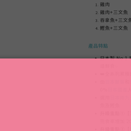
雞肉
雞肉+三文魚
吞拿魚+三文
鰹魚+三文魚
產品特點
日本製 No.
級鮮食
✨
👑
全系列
累積
由
日本獸醫
和
0%
日本國產
選用
日本南九
魚及鰹魚
升級重點①
【
完食率增加 2
升級重點②
【