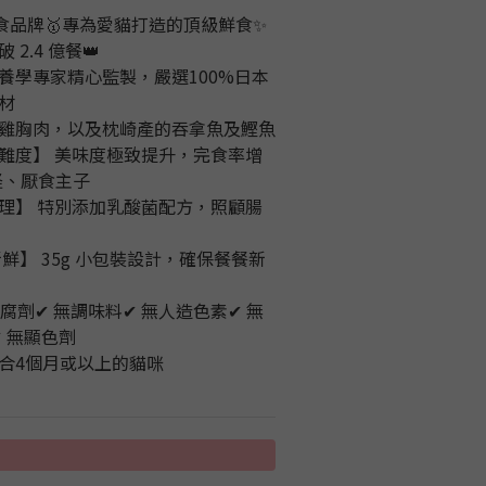
物鮮食品牌🥇專為愛貓打造的頂級鮮食✨
2.4 億餐👑
養學專家精心監製，嚴選100%日本
材
雞胸肉，以及枕崎產的吞拿魚及鰹魚
難度】 美味度極致提升，完食率增
怪、厭食主子
理】 特別添加乳酸菌配方，照顧腸
鮮】 35g 小包裝設計，確保餐餐新
防腐劑✔ 無調味料✔ 無人造色素✔ 無
✔ 無顯色劑
適合4個月或以上的貓咪