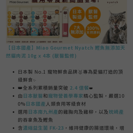
【
日本國
產】
Miao Gourmet Nyatch 鰹魚無添加天
然貓肉泥 10g x 4本 (獸醫監修)
日本製 No.1 寵物鮮食品牌
🥇
專為愛貓打造的頂
級鮮食
✨
👑
全系列
累積銷量突破
2.4 億餐
👑
由
日本獸醫
和
寵物營養學專家
精心監製
，嚴選
10
0%
日本國產
人類食用等級食
材
選用
日本南九州產
的雞胸肉及雞柳，以及
枕崎產
的吞拿魚及鰹魚
含
濃縮益生菌 FK-23
，維持健康的腸道環境，增