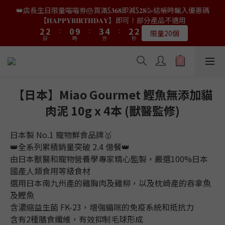
9
9
7
9
9
4
4
4
4
2
2
5
5
6
6
4
4
4
4
👑店長生日限量喵喵劵🎂買滿$𝟑𝟔𝟖即減$𝟐𝟖🥳結帳時輸入優惠碼
👑店長生日限量喵喵劵🎂買滿$𝟑𝟔𝟖即減$𝟐𝟖🥳結帳時輸入優惠碼
8
8
6
9
8
8
3
3
3
3
1
1
4
4
5
5
3
3
3
3
【𝐇𝐀𝐏𝐏𝐘𝐁𝐈𝐑𝐓𝐇𝐃𝐀𝐘】即可！部分產品不適用
【𝐇𝐀𝐏𝐏𝐘𝐁𝐈𝐑𝐓𝐇𝐃𝐀𝐘】即可！部分產品不適用
7
7
5
8
9
7
7
9
2
2
2
2
:
:
0
0
9
9
:
:
3
3
4
4
:
:
2
2
2
2
6
6
4
7
8
6
6
限量20個
限量20個
8
日
日
時
時
分
分
秒
秒
1
1
1
1
8
8
2
2
3
3
1
1
1
1
5
5
3
6
7
5
5
9
9
7
9
9
0
0
0
0
7
7
1
1
2
2
0
0
0
0
4
4
2
5
6
4
4
👑店長生日限定🎂官網滿$𝟔𝟎𝟎｜$𝟏𝟎𝟎𝟎｜$𝟏𝟓𝟎𝟎✨即送罐罐/凍乾/玩
8
8
6
9
8
8
6
6
0
0
1
1
3
3
1
4
5
3
3
具😻貓咪最愛✨𝐌𝐎𝐅𝐔貓薄荷踢踢棒🎀
7
7
5
8
9
7
7
9
5
5
0
0
2
2
:
0
9
:
3
4
:
2
2
6
6
4
7
8
6
6
送完即止
8
日
時
4
4
分
秒
1
1
8
2
3
1
1
5
5
3
6
7
5
5
【日本】Miao Gourmet 鰹魚無添加貓
9
9
7
9
9
3
3
0
0
7
1
2
0
0
4
4
2
5
6
4
4
✨獨家優惠✨限時第𝟐件半價🔥🇳🇿紐西蘭𝐋𝐨𝐯𝐞𝐚𝐛𝐨𝐰𝐥凍乾生肉貓糧
8
8
6
9
8
8
肉泥 10g x 4本 (獸醫監修)
2
2
6
0
1
3
3
1
4
5
3
3
😻𝟗𝟎%鮮肉內臟🌟𝟏𝟎𝟎%無骨配方✅
7
7
5
8
9
7
7
1
1
5
0
2
2
:
0
9
:
3
4
:
2
2
6
6
4
7
8
6
6
𝟖月𝟑𝟏截止
0
0
日
時
4
分
秒
日本製 No.1 寵物鮮食品牌🥇
1
1
8
2
3
1
1
5
5
3
6
7
5
5
3
0
0
7
1
2
0
0
👑全系列累積銷量突破 2.4 億餐👑
4
4
2
5
6
4
4
👑店長生日限量喵喵劵🎂買滿$𝟑𝟔𝟖即減$𝟐𝟖🥳結帳時輸入優惠碼
2
6
0
1
由日本獸醫和寵物營養學專家精心監製，嚴選100%日本
3
3
1
4
5
3
3
【𝐇𝐀𝐏𝐏𝐘𝐁𝐈𝐑𝐓𝐇𝐃𝐀𝐘】即可！部分產品不適用
1
5
0
2
2
:
0
9
:
3
4
:
2
2
國產人類食用等級食材
限量20個
0
日
時
4
分
秒
1
1
8
2
3
1
1
選用日本南九州產的雞胸肉及雞柳，以及枕崎產的吞拿魚
3
0
0
7
1
2
0
0
及鰹魚
2
6
0
1
含濃縮益生菌 FK-23，增強貓咪的免疫系統和抵抗力
1
5
0
含有2種膳食纖維，有效抑制毛球形成
0