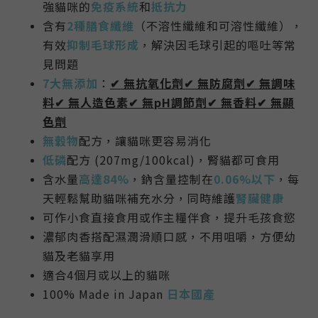
強貓咪的
免疫系統
和
抵抗力
含有
2種膳食纖維
（不溶性纖維和可溶性纖維），
有效
抑制毛球形成
，解決因毛球引起的嘔吐等常
見問題
7大無添加
：
✔ 無抗氧化劑✔ 無防腐劑✔ 無調味
料✔ 無人造色素✔ 無pH調節劑✔ 無香料✔ 無顯
色劑
無穀物
配方
，讓貓咪更容易消化
低磷
配方 (207mg/100kcal)，腎貓都可食用
含水量
高達
84%
，鈉含量控制在
0.06%以下
，每
天輕鬆
幫助貓咪補充水分，同時
維護
腎臟健康
可作小食直接食用或作主糧伴食，提升毛孩食慾
濃郁肉香搭配濕潤滑順口感，不用咀嚼，方便幼
貓及老貓享用
適合4個月或以上的貓咪
100% Made in Japan
日本國
產