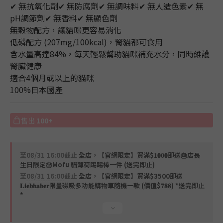
4
✔ 無抗氧化劑✔ 無防腐劑✔ 無調味料✔ 無人造色素✔ 無
3
pH調節劑✔ 無香料✔ 無顯色劑
2
無穀物配方，讓貓咪更容易消化
1
低磷配方 (207mg/100kcal)，腎貓都可食用
0
含水量高達84%，每天輕鬆幫助貓咪補充水分，同時維護
腎臟健康
適合4個月或以上的貓咪
100%日本國產
售出
100+
至
08/31 16:00
截止
全店，【官網限定】買滿$𝟏𝟎𝟎𝟎即送🎂店長
生日限定🎂Mofu 貓薄荷踢踢棒一件 (送完即止)
至
08/31 16:00
截止
全店，【官網限定】買滿$3500即送
𝐋𝐢𝐞𝐛𝐡𝐚𝐛𝐞𝐫限量磁吸多功能購物車隨機一款 (價值$𝟕𝟖𝟖) *送完即止
*