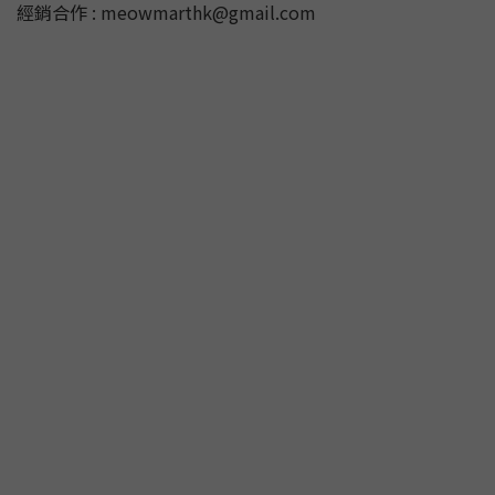
經銷合作 : meowmarthk@gmail.com