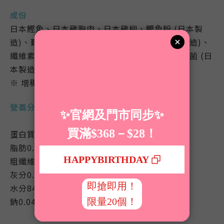
成份
日本
鰹魚、
日本
雞胸肉、
日本
雞柳、鰹魚粉
(日本製
造)
、難消化性糊精（水溶性膳食纖維）
(日本製造)
、
纖維素粉（不溶性膳食纖維）
(日本製造)
、乳酸菌
(日
本製造)
/ 增稠多醣類
※ 增稠多醣類及膳食纖維均源自植物。
營養分析
蛋白質9.5以上
脂肪0.9%以上
粗纖維0.1%以下
灰分0.6%以下
水分84.6%以下
鈉0.04%