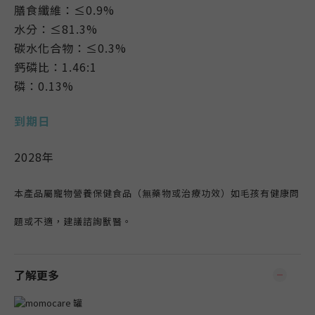
膳食纖維：≤0.9%
水分：≤81.3%
碳水化合物：≤0.3%
鈣磷比：1.46:1
磷：0.13%
到期日
2028年
本產品屬寵物營養保健食品（無藥物或治療功效）如毛孩有健康問
題或不適，建議諮詢獸醫。
了解更多