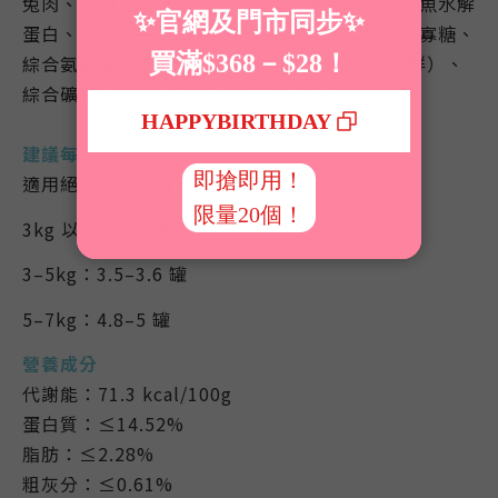
兔肉、雞肉、雞脂、雞湯、紫菜、雞肉軟骨素、魚水解
蛋白、洋車前子、蛋黄、亞麻籽粉、牛磺酸、果寡糖、
綜合氨基酸、綜合維生素（A、D3、E、K3、B群）、
綜合礦物質（鐵、銅、錳、鋅、碘、硒）
建議每日食量
適用絕育及室內貓，依體重調整：
3kg 以下：2.5 罐
3–5kg：3.5–3.6 罐
5–7kg：4.8–5 罐
營養成分
代謝能：71.3 kcal/100g
蛋白質：≤14.52%
脂肪：≤2.28%
粗灰分：≤0.61%