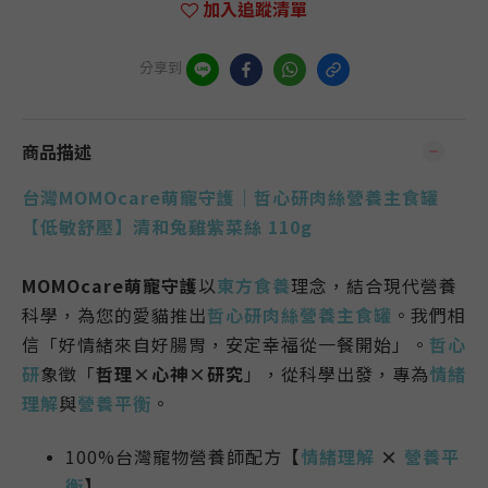
加入追蹤清單
分享到
商品描述
台灣MOMOcare萌寵守護｜哲心研肉絲營養主食罐
【低敏舒壓】清和兔雞紫菜絲 110g
MOMOcare萌寵守護
以
東方食養
理念
，結合現代營養
科學，為您的愛貓推出
哲心研肉絲營養主食罐
。
我們相
信「
好情緒來自好腸胃，安定幸福從一餐開始
」。
哲心
研
象徵「
哲理×心神×研究
」，從科學出發，專為
情緒
理解
與
營養平衡
。
100%台灣寵物營養師配方
【
情緒理解
×
營養平
衡
】