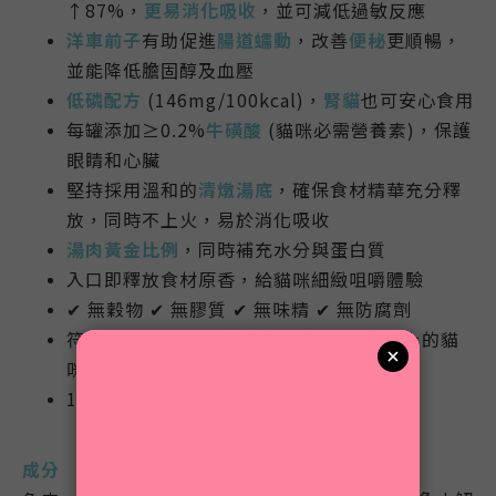
↑87%，
更易消化吸收
，並可減低過敏反應
洋車前子
有助促進
腸道蠕動
，改善
便秘
更順暢，
並能降低膽固醇及血壓
低磷配方
(146mg/100kcal)，
腎貓
也可安心食用
每罐添加≥0.2%
牛磺酸
(貓咪必需營養素)，保護
眼睛和心臟
堅持採用溫和的
清燉湯底
，確保食材精華充分釋
放，同時不上火，易於消化吸收
湯肉黃金比例
，
同時補充水分與蛋白質
入口即釋放食材原香，給貓咪細緻咀嚼體驗
✔ 無穀物 ✔ 無膠質 ✔ 無味精 ✔
無
防腐劑
符合
美國AAFCO
營養標準，適合3個月以上的貓
咪
100%
台灣製造
成分