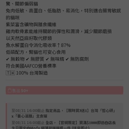
驚、關節偏弱貓
兔肉低敏、高蛋白、低脂肪、易消化，特別適合腸胃敏感
的貓咪
紫菜富含礦物與膳食纖維
雞肉軟骨素能維持關節的彈性和潤滑，減少關節磨損
以天然亞麻籽取代膠類
魚水解蛋白令消化吸收率↑87%
低磷配方，腎貓也可安心食用
✔ 無穀物 ✔ 無膠質 ✔ 無味精 ✔ 無防腐劑 
符合美國AAFCO營養標準
🇹🇼 100% 台灣製造
售出
50+
至
08/31 16:00
截止
指定商品，【限時買𝟑送𝟏】台灣「哲心研」
𝐱「養心滋膳」主食罐
至
08/31 16:00
截止
全店，【官網限定】買滿$𝟏𝟎𝟎𝟎即送🎂店長
生日限定🎂Mofu 貓薄荷踢踢棒一件 (送完即止)