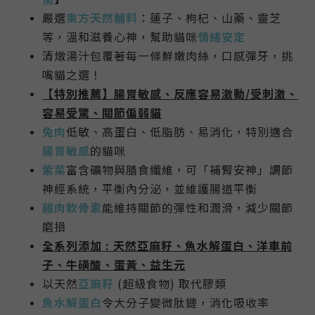
嚴選
東方
天然輔料
：蓮子、枸杞、山藥、靈芝
等，
溫和滋養心神，幫助貓咪
情緒安定
清燉湯汁包覆著每一條鮮嫩肉絲，
口感彈牙，
挑
嘴貓之選！
【特別推薦】
腸胃敏感、反應容易激動/受刺激、
容易受驚、關節偏弱貓
兔肉
低敏、高蛋白、低脂肪、易消化，特別適合
腸胃敏感
的貓咪
紫菜
富含礦物與膳食纖維，可「補腎安神」調節
神經系統，平衡內分泌，並維護腸道平衡
雞肉軟骨素
能維持關節的彈性和潤滑，減少關節
磨損
全系列添加 : 天然
亞麻籽、魚水解蛋白、洋車前
子、牛磺酸、蛋黃、益生元
以天然
亞麻籽
(超級食物) 取代膠類
魚水解蛋白
令大分子變微肽鏈，消化吸收率