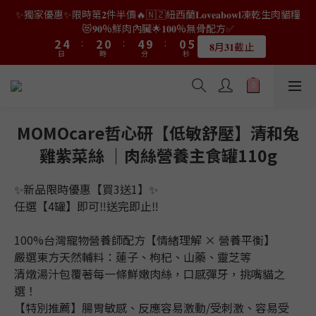
9
9
7
7
3
0
2
0
2
7
3
4
4
6
6
4
4
2
2
6
6
2
2
7
7
✨獨家優惠✨限時第𝟐件半價🔥🇳🇿紐西蘭𝐋𝐨𝐯𝐞𝐚𝐛𝐨𝐰𝐥凍乾生肉貓糧
👑店長生日限量喵喵劵🎂買滿$𝟑𝟔𝟖即減$𝟐𝟖🥳結帳時輸入優惠碼
8
8
6
6
2
1
1
6
2
3
3
5
5
3
3
1
1
5
5
1
1
6
6
【𝐇𝐀𝐏𝐏𝐘𝐁𝐈𝐑𝐓𝐇𝐃𝐀𝐘】即可！部分產品不適用
😻𝟗𝟎%鮮肉內臟🌟𝟏𝟎𝟎%無骨配方✅
7
9
7
5
9
5
1
0
0
5
1
2
2
4
4
:
:
2
2
0
0
:
:
4
4
9
9
:
:
0
0
5
5
6
8
6
4
8
4
9
𝟖月𝟑𝟏截止
限量20個
0
日
日
時
時
分
分
4
秒
秒
0
1
1
3
3
1
1
3
3
8
8
4
4
5
7
5
3
7
3
8
3
0
0
2
2
0
0
2
2
7
7
3
3
4
6
4
2
6
2
7
👑店長生日限量喵喵劵🎂買滿$𝟑𝟔𝟖即減$𝟐𝟖🥳結帳時輸入優惠碼
2
1
1
1
1
6
6
2
2
3
5
3
1
5
1
6
【𝐇𝐀𝐏𝐏𝐘𝐁𝐈𝐑𝐓𝐇𝐃𝐀𝐘】即可！部分產品不適用
1
0
0
0
0
5
5
1
1
2
4
:
2
0
:
4
9
:
0
5
限量20個
0
日
時
分
4
4
秒
0
0
1
3
1
3
8
4
MOMOcare哲心研【低敏舒壓】清和兔
3
3
0
2
0
2
7
3
雞紫菜絲 ｜肉絲營養主食罐110g
2
2
1
1
6
2
1
1
0
0
5
1
0
0
4
0
✨新品限時優惠【買3送1】✨
3
任選【4罐】即可‼送完即止‼
2
1
100%台灣寵物營養師配方【情緒理解 × 營養平衡】
0
嚴選東方天然輔料：蓮子、枸杞、山藥、靈芝等
清燉湯汁包覆著每一條鮮嫩肉絲，口感彈牙，挑嘴貓之
選！
【特別推薦】腸胃敏感、反應容易激動/受刺激、容易受