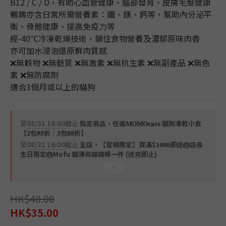
B12 / C / D，有助心血管健康、腦部發育、皮膚毛髮健康
鵪鶉亦含日常所需營養素：鐵、鎂、鈣等，幫助內分泌平
衡、骨骼健康、提高免疫力等
經-40℃冷凍乾燥技術，鎖住食物營養及濃郁原味肉香
亦可加水浸泡還原鮮肉質感
❌無穀物 ❌無麩質 ❌無激素 ❌無抗生素 ❌無副產品 ❌無色
素 ❌無防腐劑
適合3個月或以上的貓狗
至
08/31 16:00
截止
指定商品，任選𝐌𝐎𝐌𝐎𝐜𝐚𝐫𝐞 貓狗凍乾小食
【𝟐包𝟗𝟓折｜𝟑包𝟖𝟖折】
至
08/31 16:00
截止
全店，【官網限定】買滿$𝟏𝟎𝟎𝟎即送🎂店長
生日限定🎂Mofu 貓薄荷踢踢棒一件 (送完即止)
HK$40.00
HK$35.00