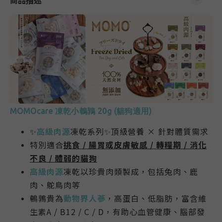
商品描述
MOMOcare 凍乾小鵪鶉 20g (貓狗適用)
✨
高級肉源
凍乾系列✨頂級營養 × 針對體質需求
特別適合
挑食 / 腸胃或皮膚敏感 / 轉糧期 / 消化
不良 / 體弱的貓狗
高級肉源
凍乾以珍貴肉類製成，包括兔肉、鹿
肉、鴕鳥肉等
鵪鶉貴為
動物界人蔘
，高蛋白、低脂肪，富含維
生素A / B12 / C / D，有助心血管健康、腦部發