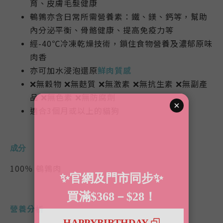
育、皮膚毛髮健康
鵪鶉亦含日常所需營養素：鐵、鎂、鈣等，幫助
內分泌平衡、骨骼健康、提高免疫力等
經-40℃冷凍乾燥技術，
鎖住食物營養及濃郁原味
肉香
亦可加水浸泡還原
鮮肉質感
❌無穀物 ❌無麩質 ❌無激素 ❌無抗生素 ❌無副產
品 ❌無色素 ❌無防腐劑
適合3個月或以上的貓狗
成分
100％
鵪鶉肉
營養分析