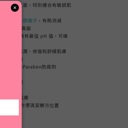
任何物體表面，特別適合有敏感肌
功能的
AG+銀離子
，有助消滅
菌、病毒和真菌
純水
製成，具有最佳 pH 值，可維
康平衡
取有助於滋潤、修復和舒緩肌膚
狗及小動物
不含酒精及Paraben防腐劑
 溫和不刺激
持續保持清新
 不易撕裂
 滋潤乾燥肌膚
設計 – 更方便清潔髒污位置