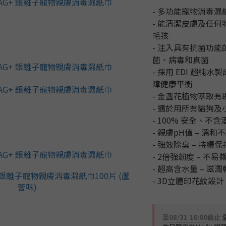
- 多功能寵物消毒濕
- 能清潔皮膚及任
毛孩
- 注入具有抗菌功能的
菌、病毒和真菌
- 採用 EDI 超純
障健康平衡
- 金盞花植物萃取
- 適於用所有貓狗及
- 100% 安全、不含
- 親膚pH值 – 溫和
- 強效除臭 – 持續
- 2倍強韌度 – 不易
- 超高含水量 – 滋
- 3D立體印花紋設計
至
08/31 16:00
截止
全