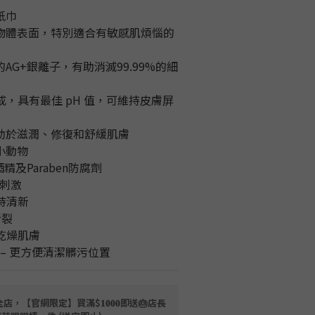
紙巾
何物體表面，特別適合有敏感肌煩惱的
AG+銀離子，有助消滅99.99%的細
水製成，具有最佳 pH 值，可維持皮膚屏
有助於滋潤、修復和舒緩肌膚
小動物
酒精及Paraben防腐劑
不刺激
保持清新
撕裂
潤乾燥肌膚
 – 更方便清潔髒污位置
店，【官網限定】買滿$𝟏𝟎𝟎𝟎即送🎂店長