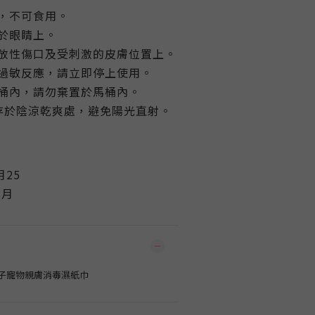
，不可食用。
於眼睛上。
放性傷口及受刺激的皮膚位置上。
過敏反應，請立即停上使用。
桶內，請勿棄置於馬桶內。
儲存於陰涼乾爽處，避免陽光直射。
月25
8月