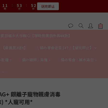
2
2
2
2
6
4
6
4
6
2
6
2
4
4
8
6
8
4
3
1
3
6
6
8
6
:
1
1
1
1
:
:
5
3
5
3
:
:
5
1
5
1
送完即止
限量20個
3
3
7
5
7
3
2
0
2
5
5
9
7
9
5
時
時
分
分
秒
秒
0
0
0
0
4
2
4
2
4
0
4
0
2
2
6
4
6
2
1
1
4
4
8
6
8
4
3
1
3
1
3
3
1
1
:
5
3
:
5
1
0
0
𝟖月𝟑𝟏截止
3
3
7
5
7
3
2
0
2
0
2
2
時
分
秒
0
0
4
2
4
0
2
2
6
4
6
2
1
1
1
1
3
1
3
:
1
1
:
5
3
:
5
1
0
0
0
0
限量20個
2
0
2
時
分
秒
0
0
4
2
4
0
夏日補水大作戰💦【限時照價額外再𝟖𝟖折】
1
1
3
1
3
0
0
2
0
2
 【最盡買𝟐送𝟏】
\ 貓の零食低至$𝟏𝟕 /【搶完即止】
1
1
0
0
の乾糧
貓の罐頭 / 濕糧
貓の零食 / 補水湯包
】
立即購買
ro AG+ 銀離子寵物親膚消毒
) *人寵可用*