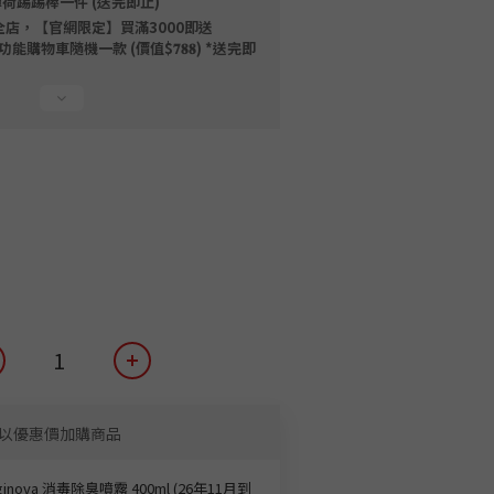
薄荷踢踢棒一件 (送完即止)
全店，【官網限定】買滿3000即送
限量磁吸多功能購物車隨機一款 (價值$𝟕𝟖𝟖) *送完即
以優惠價加購商品
ginova 消毒除臭噴霧 400ml (26年11月到