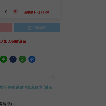
優惠價 HK$88.00
立即購買
加入追蹤清單
AG+ 銀離子寵物親膚消毒濕紙巾 (蘆薈
毒濕紙巾