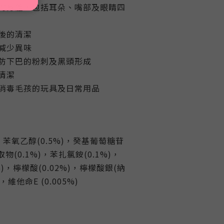
的身體，包括耳朵、嘴部及眼睛四
後的清潔
減少異味
防下巴的粉刺及黑頭形成
清潔
消毒毛孩的玩具及日常用品
水，苯氧乙醇(0.5%)，癸基葡萄糖苷
取物(0.1%)，苯扎氯銨(0.1%)，
%)，檸檬酸(0.02%)，檸檬酸銀(納
，維他命E (0.005%)