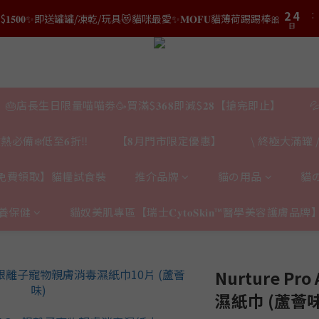
3
5
3
5
5
7
0
2
7
9
2
4
2
4
:
結帳時輸入優惠碼【𝐇𝐀𝐏𝐏𝐘𝐁𝐈𝐑𝐓𝐇𝐃𝐀𝐘】即可！部分產品不適用
𝟎｜$𝟏𝟓𝟎𝟎✨即送罐罐/凍乾/玩具😻貓咪最愛✨𝐌𝐎𝐅𝐔貓薄荷踢踢棒🎀
4
6
1
6
8
日
日
1
3
1
3
3
5
0
5
7
0
2
0
2
2
4
:
𝐯𝐞𝐚𝐛𝐨𝐰𝐥凍乾生肉貓糧😻𝟗𝟎%鮮肉內臟🌟𝟏𝟎𝟎%無骨配方✅
4
6
1
1
日
1
3
3
5
0
0
0
2
2
4
結帳時輸入優惠碼【𝐇𝐀𝐏𝐏𝐘𝐁𝐈𝐑𝐓𝐇𝐃𝐀𝐘】即可！部分產品不適用
1
日
1
3
🎂店長生日限量喵喵劵🥳買滿$𝟑𝟔𝟖即減$𝟐𝟖【搶完即止】

0
0
2
1
熱必備❄️低至𝟔折‼️
【𝟖月門市限定優惠】
\ 終極大滿罐 /
0
免費領取】貓糧試食裝
推介品牌
貓の用品
貓
養保健
貓奴美肌專區【瑞士𝐂𝐲𝐭𝐨𝐒𝐤𝐢𝐧™醫學美容護膚品牌
Nurture P
濕紙巾 (蘆薈味