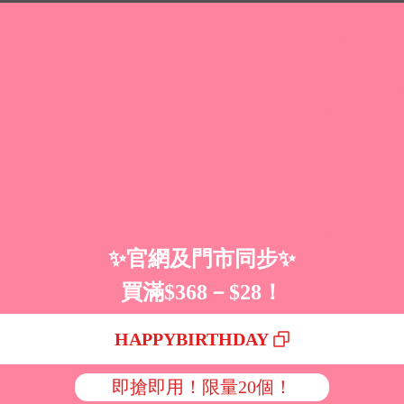
能清潔皮膚及
煩惱的毛孩
注入具有抗菌
99.99%
的細
採用
EDI 超
持皮膚屏障健
金盞花
植物萃
適於用所有貓
100% 安全、
親膚pH值 –
強效除臭 – 
2倍強韌度 –
超高含水量 –
3D立體印花紋
適用情況