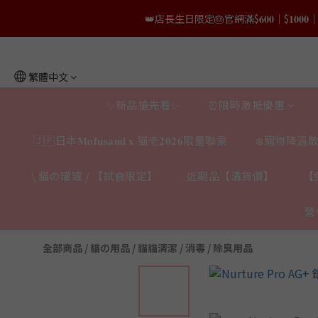
👑店長生日限量喵喵劵🎂買滿$𝟑𝟔𝟖即減$𝟐𝟖
👑店長生日限定🎂官網滿$𝟔𝟎𝟎｜$𝟏𝟎𝟎
✨獨家優惠✨限時第𝟐件半價🔥🇳🇿紐西蘭𝐋𝐨
繁體中文
👑店長生日限量喵喵劵🎂買滿$𝟑𝟔𝟖即減$𝟐𝟖
✨新品搶先看✨
⏰限時激抵優惠
🇯🇵日本𝐌𝐨𝐟𝐮𝐬𝐚𝐧𝐝 𝐱 猫壱𝟐𝟎𝟐𝟔限量聯乘
❄️寵物降溫散
\ 貓の罐罐 / 【試食限定】
近期品【清貨價】
【
營
全部商品
/
貓の用品
/
貓貓清潔 / 消毒 / 除臭用品