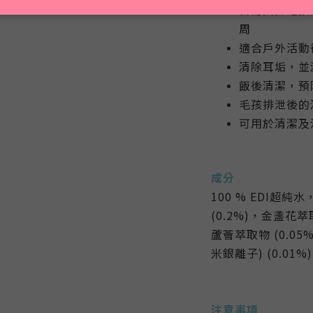
日常拭擦毛孩
周
適合戶外活動
清除耳垢，並
飯後清潔，預
毛孩排泄後的
可用於清潔及
成分
100 % EDI超純
(0.2%)，金盞花萃
蘆薈萃取物 (0.05
米銀離子) (0.01%)
注意事項