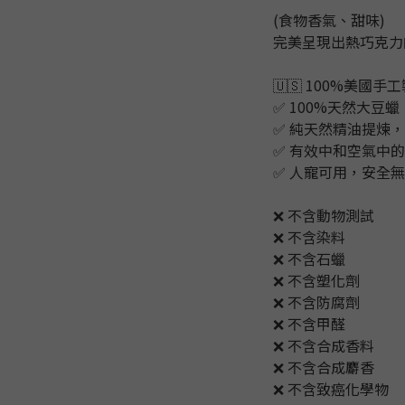
(食物香氣、甜味)
完美呈現出熱巧克力
🇺🇸 100%美國手
✅ 100%天然大豆蠟
✅ 純天然精油提煉，
✅ 有效中和空氣中
✅ 人寵可用，安全
❌ 不含動物測試
❌ 不含染料
❌ 不含石蠟
❌ 不含塑化劑
❌ 不含防腐劑
❌ 不含甲醛
❌ 不含合成香料
❌ 不含合成麝香
❌ 不含致癌化學物