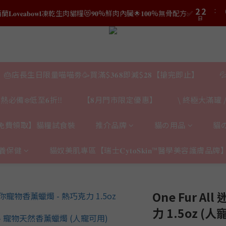
3
3
1
1
3
3
2
2
0
0
結帳時輸入優惠碼【𝐇𝐀𝐏𝐏𝐘𝐁𝐈𝐑𝐓𝐇𝐃𝐀𝐘】即可！部分產品不適用
2
2
結帳時輸入優惠碼【𝐇𝐀𝐏𝐏𝐘𝐁𝐈𝐑𝐓𝐇𝐃𝐀𝐘】即可！部分產品不適用
日
1
1
日
1
1
0
0
0
0
🎂店長生日限量喵喵劵🥳買滿$𝟑𝟔𝟖即減$𝟐𝟖【搶完即止】

熱必備❄️低至𝟔折‼️
【𝟖月門市限定優惠】
\ 終極大滿罐 /
免費領取】貓糧試食裝
推介品牌
貓の用品
貓
養保健
貓奴美肌專區【瑞士𝐂𝐲𝐭𝐨𝐒𝐤𝐢𝐧™醫學美容護膚品牌
One Fur A
力 1.5oz (人