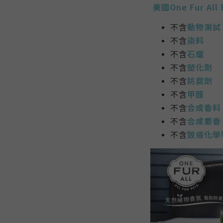
美國One Fur A
不含
動物測試
不含
染料
不含
石蠟
不含
塑化劑
不含
防腐劑
不含
甲醛
不含
合成香料
不含
合成麝香
不含
致癌化學