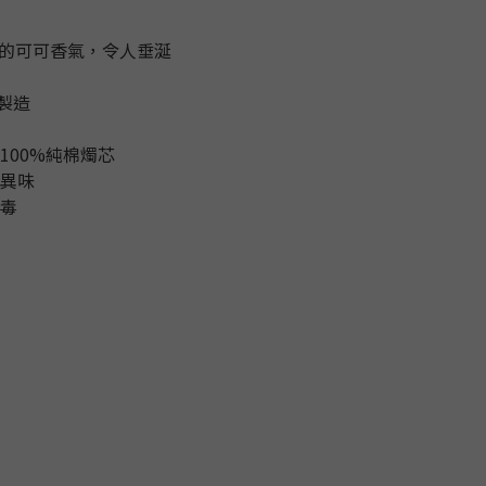
的可可香氣，令人垂涎
工製造
100%純棉燭芯
的異味
無毒