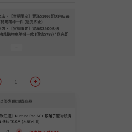
店，【官網限定】買滿$𝟏𝟎𝟎𝟎即送🎂店長
薄荷踢踢棒一件 (送完即止)
全店，【官網限定】買滿$3500即送
限量磁吸多功能購物車隨機一款 (價值$𝟕𝟖𝟖) *送完即
以優惠價加購商品
款任選】Nurture Pro AG+ 銀離子寵物親膚
濕紙巾10片 (人寵可用)