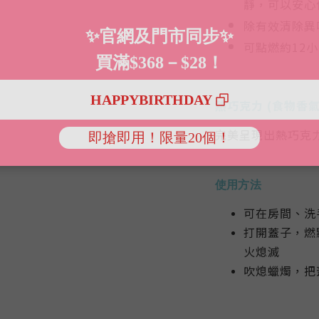
靜，可以安心
除有效清除異
可點燃約12
熱巧克力
(食物香
完美呈現出熱巧克
使用方法
可在房間、洗
打開蓋子，燃
火熄滅
吹熄蠟燭，把