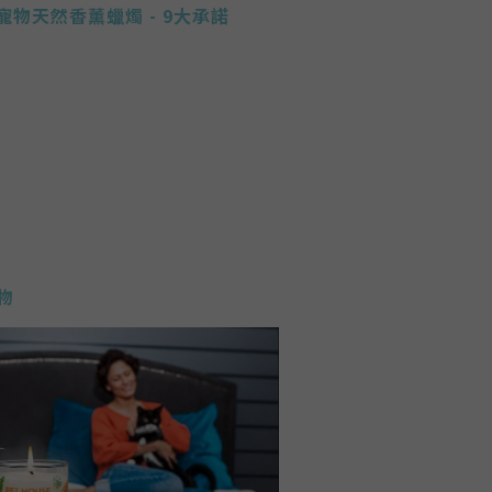
ll 寵物天然香薰蠟燭 - 9大承諾
物