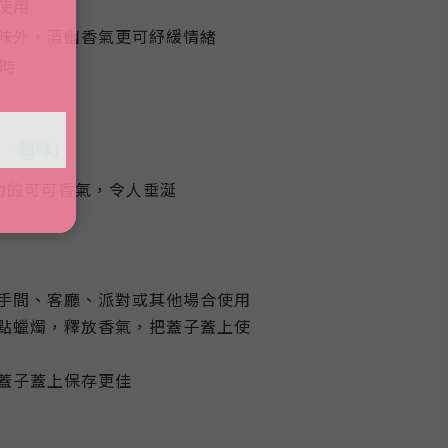
使用
味外，清幽香氣更可紓緩情緒
小時
氣、甜味)
力的可可香氣，令人垂涎
手間、客廳、派對或其他場合使用
點蠟燭，釋放香氣，把蓋子蓋上使
蓋子蓋上保存更佳