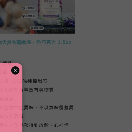
燭
-
熱巧克力
1.5oz
你寵物天然香薰蠟
工製造
豆蠟
提煉，100%純棉燭芯
天花牆壁及釋放有毒物質
全無毒
和空氣中的異味，不以氣味覆蓋異
氣持久清新
使主人及毛孩得到放鬆，心神恬