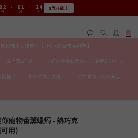
1
3
1
2
3
4
1
0
1
2
1
3
1
2
3
4
:
0
2
:
0
1
:
2
3
0
0
1
限量20個
:
0
2
:
0
1
:
2
3
限量20個
時
分
秒
1
0
1
2
0
時
分
秒
1
0
1
2
0
0
1
0
0
1
0
0
夏日補水大作戰💦【限時照價額外再𝟖𝟖折】
 【最盡買𝟐送𝟏】
\ 貓の零食低至$𝟏𝟕 /【搶完即止】
の乾糧
貓の罐頭 / 濕糧
貓の零食 / 補水湯包
】
立即購買
ll 迷你寵物香薰蠟燭 - 熱巧克
寵可用)