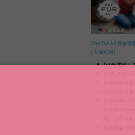
One Fur All 迷
(人寵可用)
100%美國手
100%天然大
以純天然精油
燃點不會薰黑
人寵可用，安
有效成份可中
味，
令室內空
高級精油同時