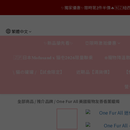
👑店長生日限量喵喵劵🎂買滿$𝟑𝟔𝟖即減$𝟐𝟖
👑店長生日限量喵喵劵🎂買滿$𝟑𝟔𝟖即減$𝟐𝟖
繁體中文
✨新品搶先看✨
⏰限時激抵優惠
🇯🇵日本𝐌𝐨𝐟𝐮𝐬𝐚𝐧𝐝 𝐱 猫壱𝟐𝟎𝟐𝟔限量聯乘
❄️寵物降溫散
\ 貓の罐罐 / 【試食限定】
近期品【清貨價】
【
營
全部商品
/
推介品牌
/
One Fur All 美國寵物友善香薰蠟燭