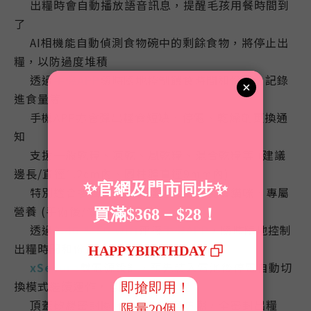
出糧時會自動播放語音訊息，提醒毛孩用餐時間到
💎
了
AI相機能自動偵測食物碗中的剩餘食物，將停止出
💎
糧，以防過度堆積
透過
手機APP
隨時隨地控制餵食時間和份量
、
記錄
💎
進食量
等
手機APP亦會彈出糧食短缺、停電、乾燥劑更換通
💎
知
支援一般乾糧
、
凍乾、風乾糧
、混合乾糧等 (
建議
💎
邊長/直徑1.2cm內、圓柱體直徑9mm內
)
特別適合多貓家庭
、
轉糧過渡期、挑食貓咪
、專屬
💎
營養 (手術後/懷孕/老年貓)
透過
2.4G & 5G wifi
連接
手機APP
，
隨時隨地控制
💎
出糧時間和份量
等
xSecure
雙電源設計，預先裝入電池後停電自動切
💎
換模式繼續運作，意外斷電不斷糧
頂蓋矽膠密封圈，乾燥劑除濕防潮，全密封出糧
💎