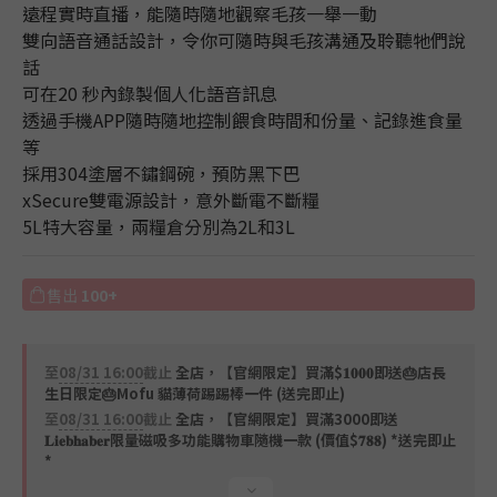
遠程實時直播，能隨時隨地觀察毛孩一舉一動
雙向語音通話設計，令你可隨時與毛孩溝通及聆聽牠們說
話
可在20 秒內錄製個人化語音訊息
透過手機APP隨時隨地控制餵食時間和份量、記錄進食量
等
採用304塗層不鏽鋼碗，預防黑下巴
xSecure雙電源設計，意外斷電不斷糧
5L特大容量，兩糧倉分別為2L和3L
售出
100+
至
08/31 16:00
截止
全店，【官網限定】買滿$𝟏𝟎𝟎𝟎即送🎂店長
生日限定🎂Mofu 貓薄荷踢踢棒一件 (送完即止)
至
08/31 16:00
截止
全店，【官網限定】買滿3000即送
𝐋𝐢𝐞𝐛𝐡𝐚𝐛𝐞𝐫限量磁吸多功能購物車隨機一款 (價值$𝟕𝟖𝟖) *送完即止
*