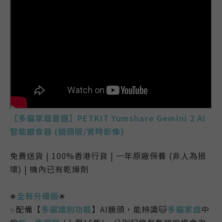
【
多貓家庭首選
】
PETKIT
Yumshare
Gemini 2 AI
智能餵食器 (鏡頭版/實時影像)
免費送貨 | 100%香港行貨 | 一年原廠保養 (非人為損
壞) | 機內已有乾燥劑
全新升級版
🌟
🌟
配備【
多貓識別功能
】AI鏡頭，能辨識🐱
多貓家庭
中
✨