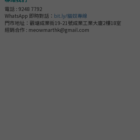
電話 : 9248 7792
WhatsApp 即時對話
：
bit.ly/貓奴專線
門市地址：
觀塘成業街19-21號成業工業大廈2樓18室
經銷合作 : meowmarthk@gmail.com