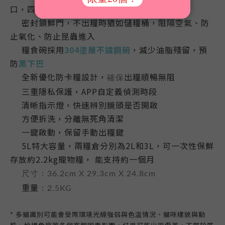
口，四重鎖鮮
密封鎖鮮門，不出糧時猶如儲糧桶，阻隔空氣、防
💎
止氧化、防止昆蟲進入
糧食碗採用
304
塗層
不鏽鋼
碗
，減少油脂殘留，預
💎
防
黑下巴
全新優化防卡糧設計，
出糧順暢無阻
確保
💎
三重隱私保護，APP自定義偵測時段
💎
清晰指示燈，快速辨別鏡頭是否開啟
💎
方便拆洗
，
分離無死角清潔
💎
一鍵啟動，保留手動出糧鍵
💎
5L特大容量
，
兩糧倉分別為2L和3L
，
可一次性保鮮
💎
存放約2.2kg寵物糧， 能支持約一個月
尺寸：36.2cm X 29.3cm X 24.8cm
💎
重量
：2.5KG
💎
* 多貓識別可能會受際環境光線強弱與色溫情況、貓咪樣貌與動