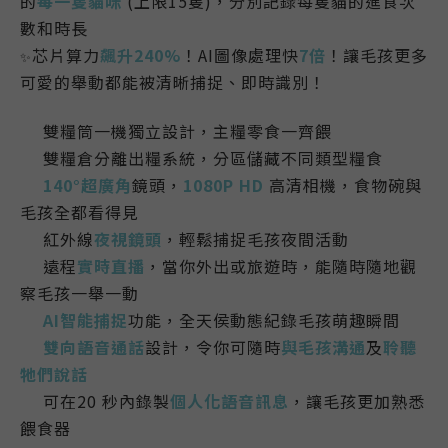
的
每一隻貓咪
(上限15隻)，分別記錄每隻貓的進食次
數和時長
芯片算力
飆升240%
！AI圖像處理快
7倍
！讓毛孩更多
✨
可愛的舉動都能被清晰捕捉、即時識別！
雙糧筒一機獨立設計
，
主糧零食一齊餵
💎
雙
糧
倉分離出糧系統
，
分區儲藏不同類型糧食
💎
140°超廣角
鏡頭，
1080P HD
高清相機
，
食物碗
與
💎
毛孩
全都看得見
紅外線
夜視鏡頭
，輕鬆捕捉
毛孩
夜間活動
💎
遠程
實時直播
，
當你外出或旅遊時，能
隨時隨地
觀
💎
察毛孩一舉一動
AI智能捕捉
功能，全天侯動態紀錄
毛孩
萌趣瞬間
💎
雙向
語音通話
設計，
令你可隨時
與毛孩溝通
及
聆聽
💎
牠們說話
可在20 秒內錄製
個人化語音訊息
，讓毛孩更加熟悉
💎
餵食器