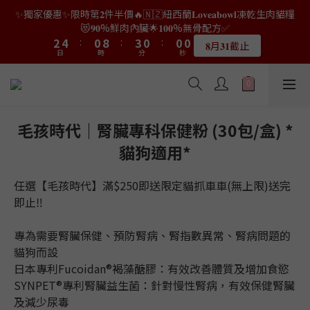
9
7
7
7
7
2
0
2
6
1
4
4
6
6
2
2
5
5
2
2
2
2
2
2
✨獨家優惠✨限時第𝟐件半價🔥🇳🇿紐西蘭𝐋𝐨𝐯𝐞𝐚𝐛𝐨𝐰𝐥凍乾生肉貓糧
👑店長生日限量喵喵劵🎂買滿$𝟑𝟔𝟖即減$𝟐𝟖🥳結帳時輸入優惠碼
8
6
9
6
6
6
1
1
5
0
3
3
5
5
1
1
9
9
4
4
1
1
1
1
1
1
【𝐇𝐀𝐏𝐏𝐘𝐁𝐈𝐑𝐓𝐇𝐃𝐀𝐘】即可！部分產品不適用
😻𝟗𝟎%鮮肉內臟🌟𝟏𝟎𝟎%無骨配方✅
7
9
5
8
5
5
5
0
0
4
2
2
4
4
:
:
0
0
8
8
:
:
3
3
0
0
:
:
0
0
0
0
6
8
4
7
4
4
4
𝟖月𝟑𝟏截止
限量20個
日
日
時
時
3
分
分
秒
秒
1
1
3
3
7
7
2
2
5
7
3
6
3
3
3
2
0
0
2
2
6
6
1
1
4
6
2
5
2
2
2
👑店長生日限量喵喵劵🎂買滿$𝟑𝟔𝟖即減$𝟐𝟖🥳結帳時輸入優惠碼
1
1
1
5
5
0
0
3
5
1
9
4
1
1
1
【𝐇𝐀𝐏𝐏𝐘𝐁𝐈𝐑𝐓𝐇𝐃𝐀𝐘】即可！部分產品不適用
0
0
0
4
4
2
4
:
0
8
:
3
0
:
0
0
限量20個
日
時
3
3
分
秒
1
3
7
2
毛孩時代｜腎臟專科保健粉 (30包/盒) *
2
2
0
2
6
1
貓狗適用*
1
1
1
5
0
0
0
0
4
3
任選【毛孩時代】滿$250即送限定貓抓車車(無上限)送完
2
即止‼
1
0
專為需要腎臟保健、預防腎病、腎指數異常、腎病問題的
貓狗而設
日本專利Fucoidan®褐藻醣膠：有效改善體質及增加食慾
SYNPET®專利腎臟益生菌：針對慢性腎病，有效保健腎臟
及減少尿毒