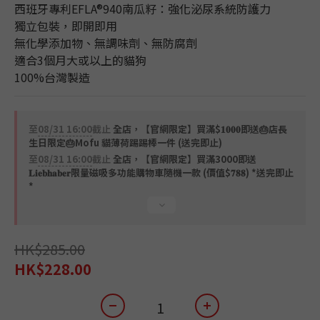
西班牙專利EFLA®940南瓜籽：強化泌尿系統防護力
獨立包裝，即開即用
無化學添加物、無調味劑、無防腐劑
適合3個月大或以上的貓狗
100%台灣製造
至
08/31 16:00
截止
全店，【官網限定】買滿$𝟏𝟎𝟎𝟎即送🎂店長
生日限定🎂Mofu 貓薄荷踢踢棒一件 (送完即止)
至
08/31 16:00
截止
全店，【官網限定】買滿3000即送
𝐋𝐢𝐞𝐛𝐡𝐚𝐛𝐞𝐫限量磁吸多功能購物車隨機一款 (價值$𝟕𝟖𝟖) *送完即止
*
HK$285.00
HK$228.00