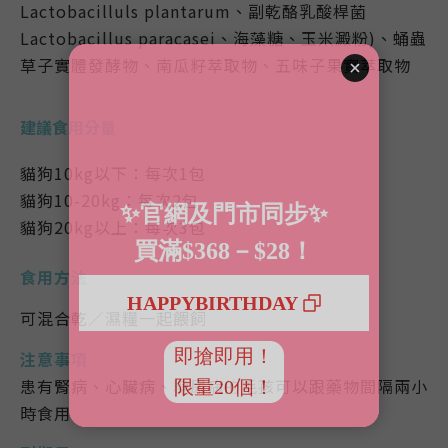
Lactobacilluls plantarum、副乾酪乳酸桿菌
Lactobacillus paracasei、海藻糖、玉米澱粉)、蛹蟲
草子實體發酵物、南瓜籽萃取物、五味子果實萃取物
建議食用分量
貓狗10kg以下：每次1包
貓狗10-20kg：每次2包
貓狗20kg以上：每次3包
食用方法
可混合乾／濕糧一起餵飼
注意事項
患有腎病、心臟病、糖尿病的毛孩可以跟藥物間隔兩小
時食用