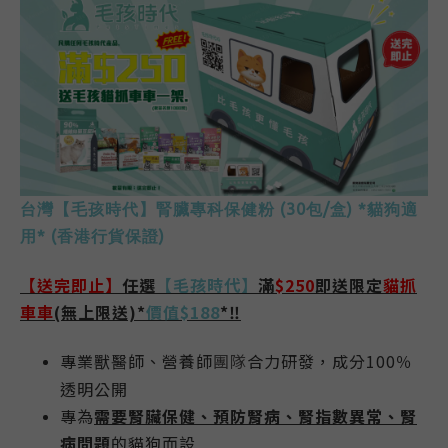
台灣【毛孩時代】腎臟專科保健粉 (30包/盒) *貓狗適
用*
(香港行貨保證)
【
送完即止
】
任選
【毛孩時代】
滿
$250
即送
限定
貓抓
車車
(無上限送)*
價值$188
*‼
專業獸醫師、營養師
合力研發，成分100％
團隊
透明公開
專為
需要
腎臟保健、預防腎病、腎指數異常、腎
病問題
的貓狗而設