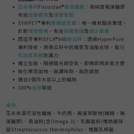
日本專利
Fucoidan®
褐藻醣膠
：高純度褐藻醣膠
有效
改善體質
及
增加食慾
SYNPET®專利
腎臟益生菌
：唯一擁有臨床實證，
針對
慢性腎病
，有效
保健腎臟
及
減少尿毒
西班牙專利EFLA®940
南瓜籽
：透過HyperPure
專利技術，將南瓜籽中的雜質及油脂去除，能
強
化泌尿系統
防護力
獨立包裝，隔絕陽光與空氣，即開即用非常方便
無化學添加物、無調味劑、無防腐劑
適合3個月大或以上的貓狗
100%
台灣
製造
成分
玉米來源可溶性纖維、牛奶鈣、褐藻萃取物(糊精、褐
藻醣膠)、魚油粉(含Omega-3)、乳酸菌粉(嗜熱鏈球
菌Streptococcus thermophilus、嗜酸乳桿菌