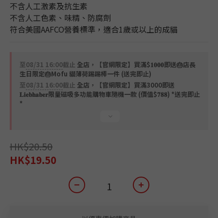
不含人工激素及抗生素
不含人工色素、味精、防腐劑
符合美國AAFCO營養標準，適合1歲或以上的成貓
至
08/31 16:00
截止
全店，【官網限定】買滿$𝟏𝟎𝟎𝟎即送🎂店長
生日限定🎂Mofu 貓薄荷踢踢棒一件 (送完即止)
至
08/31 16:00
截止
全店，【官網限定】買滿3000即送
𝐋𝐢𝐞𝐛𝐡𝐚𝐛𝐞𝐫限量磁吸多功能購物車隨機一款 (價值$𝟕𝟖𝟖) *送完即止
*
HK$20.50
HK$19.50