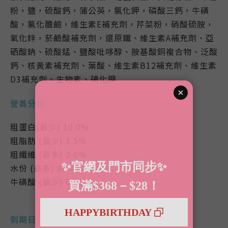
粉，鹽，硫酸鈣，蒲公英，氯化鉀，磷酸三鈣，牛磺
酸，氯化膽鹼，維生素E補充劑，芹菜粉，硝酸硫胺，
氧化鋅，菸鹼酸補充劑，還原鐵、維生素A補充劑、亞
硒酸鈉、硫酸錳、鹽酸吡哆醇、胺基酸銅複合物、泛酸
鈣、核黃素補充劑、葉酸、維生素B12補充劑、維生素
D3補充劑、生物素、碘化鉀
營養分析
粗蛋白(最少) 10.0%
粗脂肪 (最少) 3.5%
粗纖維 (最多) 2.0%
水份 (最多) 80.0%
牛磺酸 (最少) 0.05%
到期日