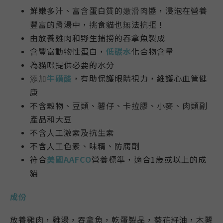
鮮嫩多汁、富含蛋白質的
肉醬，浸泡在營養
嫩滑
豐富的骨湯中，挑食貓也無法抗拒！
由放養雞肉和野生捕撈的吞拿魚製成
含豐富動物性蛋白，
低碳水
化合物含量
為貓咪提供必要的水分
牛磺酸
，有助保護眼睛視力，維護心血管健
添加
康
不含穀物、豆類、薯仔、卡拉膠、小麥、肉類副
產品和大豆
不含人工激素及
抗生素
不含人工色素、味精、防腐劑
符合
美國AAFCO
營養標準，適合1歲或以上的成
貓
成份
放養雞肉，雞湯，吞拿魚，乾蛋製品，葵花籽油，木薯