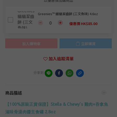
以優惠價加購商品
Greenies™ 貓貓潔齒餅 (三文魚味) 4.6oz
優惠價 HK$85.00
加入購物車
立即購買
加入追蹤清單
分享到
商品描述
【
100%原裝正貨保證
】
Stella & Chewy’s 雞肉+吞拿魚
滋味骨湯肉醬主食罐 2.8oz