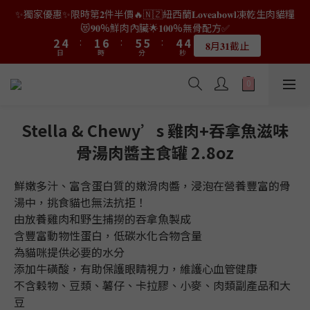
0
0
2
4
3
3
2
2
4
6
3
8
7
7
6
6
4
6
3
8
7
7
6
6
✨獨家優惠✨限時第𝟐件半價🔥🇳🇿紐西蘭𝐋𝐨𝐯𝐞𝐚𝐛𝐨𝐰𝐥凍乾生肉貓糧
8
7
👑店長生日限量喵喵劵🎂買滿$𝟑𝟔𝟖即減$𝟐𝟖🥳結帳時輸入優惠碼
1
3
2
2
1
1
3
5
2
7
6
6
5
5
3
5
2
7
6
6
5
5
😻𝟗𝟎%鮮肉內臟🌟𝟏𝟎𝟎%無骨配方✅
【𝐇𝐀𝐏𝐏𝐘𝐁𝐈𝐑𝐓𝐇𝐃𝐀𝐘】即可！部分產品不適用
7
9
6
9
9
0
2
1
1
0
0
2
4
:
1
6
:
5
5
:
4
4
2
4
:
1
6
:
5
5
:
4
4
6
8
5
9
9
8
8
𝟖月𝟑𝟏截止
限量20個
日
時
1
0
分
0
秒
日
時
分
秒
1
3
0
5
4
4
3
3
1
3
0
5
4
4
3
3
5
7
4
9
8
8
7
7
0
0
2
4
3
3
2
2
0
2
4
3
3
2
2
4
6
3
8
7
7
6
6
👑店長生日限量喵喵劵🎂買滿$𝟑𝟔𝟖即減$𝟐𝟖🥳結帳時輸入優惠碼
1
3
2
2
1
1
1
3
2
2
1
1
3
5
2
7
6
6
5
5
【𝐇𝐀𝐏𝐏𝐘𝐁𝐈𝐑𝐓𝐇𝐃𝐀𝐘】即可！部分產品不適用
0
2
1
1
0
0
0
2
1
1
0
0
2
4
:
1
6
:
5
5
:
4
4
限量20個
日
時
1
0
分
0
秒
1
0
0
1
3
0
5
4
4
3
3
Stella & Chewy’s 雞肉+吞拿魚滋味
0
0
0
2
4
3
3
2
2
骨湯肉醬主食罐 2.8oz
1
3
2
2
1
1
0
2
1
1
0
0
1
0
0
鮮嫩多汁、富含蛋白質的嫩滑肉醬，浸泡在營養豐富的骨
0
湯中，挑食貓也無法抗拒！
由放養雞肉和野生捕撈的吞拿魚製成
含豐富動物性蛋白，低碳水化合物含量
為貓咪提供必要的水分
添加牛磺酸，有助保護眼睛視力，維護心血管健康
不含穀物、豆類、薯仔、卡拉膠、小麥、肉類副產品和大
豆