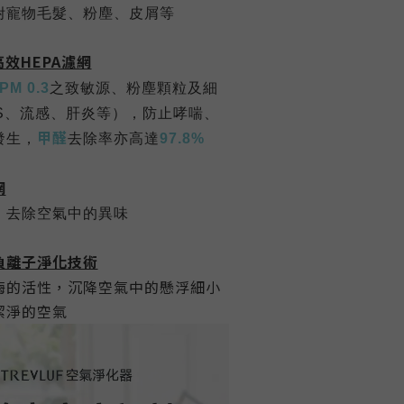
附寵物毛髮、粉塵
、
皮屑等
高效HEPA濾網
PM 0.3
之致敏源、粉塵顆粒及細
S
、流感、肝炎等），防止哮喘、
甲醛
發生，
去除率亦高達
97.8%
網
，去除空氣中的異味
負離子淨化技術
酶的活性，沉降空氣中的懸浮細小
潔淨的空氣