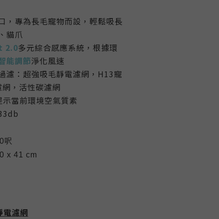
口，專為長毛寵物而設，輕鬆吸長
、貓爪
 2.0
多元綜合感應系統，根據環
智能調節
淨化風速
過濾：超強吸毛靜電濾網，H13寵
A濾網，活性碳濾網
提示當前環境空氣質素
3db
0
呎
0 x 41 cm
靜電濾網