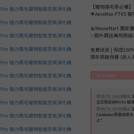
【寵物換毛季必備】
🌟AeraMax PT
🎀MeowMart 獨家
✨額外再送專用預過濾網2
免費送貨 | 保證100
兩年原廠保養 (非人
售出
100+
至
08/31 16:00
截止
全
生日限定🎂Mofu 貓
至
08/31 16:00
截止
𝐋𝐢𝐞𝐛𝐡𝐚𝐛𝐞
止*