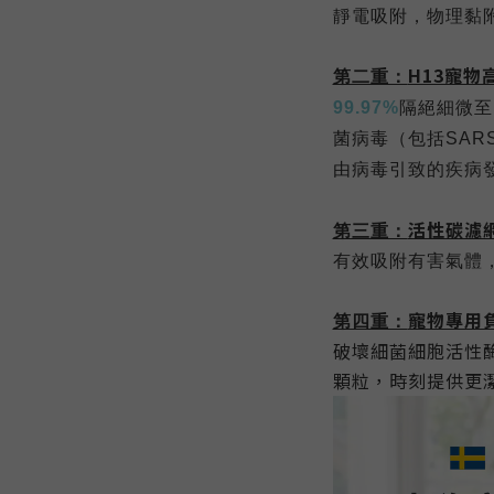
靜電吸附，物理黏
H13寵物
第二重：
99.97%
隔絕細微至
菌病毒（包括
SAR
由病毒引致的疾病
活性碳濾
第三重：
有效吸附有害氣體
寵物專用
第四重：
破壞細菌細胞活性
顆粒，時刻提供更