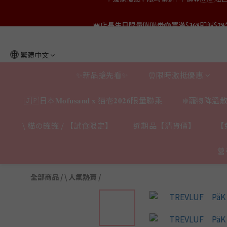
👑店長生日限量喵喵劵🎂買滿$𝟑𝟔𝟖即減$𝟐𝟖
👑店長生日限量喵喵劵🎂買滿$𝟑𝟔𝟖即減$𝟐𝟖
👑店長生日限定🎂官網滿$𝟔𝟎𝟎｜$𝟏𝟎𝟎
繁體中文
✨獨家優惠✨限時第𝟐件半價🔥🇳🇿紐西蘭𝐋𝐨
✨新品搶先看✨
⏰限時激抵優惠
👑店長生日限量喵喵劵🎂買滿$𝟑𝟔𝟖即減$𝟐𝟖
🇯🇵日本𝐌𝐨𝐟𝐮𝐬𝐚𝐧𝐝 𝐱 猫壱𝟐𝟎𝟐𝟔限量聯乘
❄️寵物降溫散
\ 貓の罐罐 / 【試食限定】
近期品【清貨價】
【
營
全部商品
/
\ 人氣熱賣 /