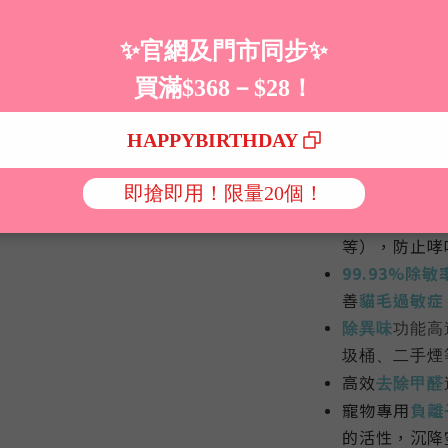
全球首創
MC
配合升級加寬
加速室內空氣
更
強勁
颶風級
上浮毛
透過
2.4G Wi-
察室內空氣質
99.97%除菌
粉塵顆粒及細
等），防止哮
99.93%除敏
善
貓毛過敏症
除異味
功能高
圾桶、二手煙
高效
去除甲醛
寵物專用
負離
的活性，沉降