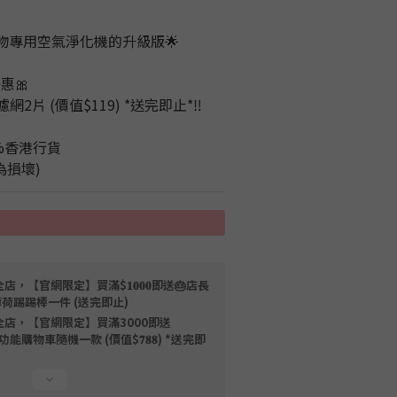
65 寵物專用空氣淨化機的升級版🌟
優惠🎀
片 (價值$119) *送完即止*‼️
%香港行貨 
為損壞)
店，【官網限定】買滿$𝟏𝟎𝟎𝟎即送🎂店長
薄荷踢踢棒一件 (送完即止)
全店，【官網限定】買滿3000即送
限量磁吸多功能購物車隨機一款 (價值$𝟕𝟖𝟖) *送完即