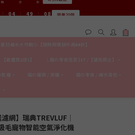
1
1
5
5
5
5
1
1
8
8
8
8
3
7
7
3
5
9
9
5
:
:
0
0
4
4
:
:
4
4
9
9
:
:
0
0
7
7
7
7
限量20個
限量20個
2
6
6
2
9
4
8
8
4
時
時
分
分
秒
秒
3
3
3
3
8
8
6
6
6
6
1
5
5
1
8
3
7
7
3
2
2
2
2
7
7
5
5
5
9
9
5
0
4
:
4
9
:
0
7
送完即止
2
6
6
2
9
1
1
1
1
6
6
4
4
4
8
8
4
時
分
秒
3
3
8
6
1
5
5
1
8
0
0
0
0
5
5
3
3
3
7
7
3
2
2
7
5
0
4
:
4
9
:
0
7
4
4
2
2
𝟖月𝟑𝟏截止
2
6
6
2
9
1
1
6
4
時
分
秒
3
3
8
6
夏日補水大作戰💦【限時照價額外再𝟖𝟖折】
3
3
1
1
1
5
5
1
8
0
0
5
3
2
2
7
5
2
2
0
0
:
0
4
:
4
9
:
0
7
4
2
限量20個
1
1
6
4
時
分
秒
1
1
 【最盡買𝟐送𝟏】
\ 貓の零食低至$𝟏𝟕 /【搶完即止】
3
3
8
6
3
1
0
0
5
3
0
0
2
2
7
5
2
0
4
2
1
1
6
4
の乾糧
貓の罐頭 / 濕糧
貓の零食 / 補水湯包
1
3
1
0
0
5
3
0
2
0
4
2
】
1
3
1
0
2
0
1
立即購買
0
濾網】瑞典TREVLUF｜
 強力吸毛寵物智能空氣淨化機