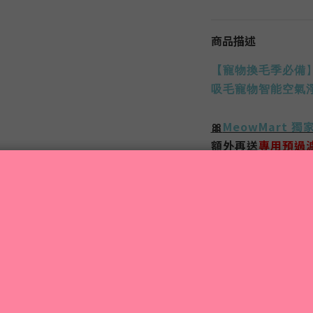
商品描述
【
寵物換毛季必備
吸毛寵物智能空氣
🎀
MeowMart 獨
額外再送
專用預過
免費送貨
| 100%
香
壞
)
🌟
AeraMax
🌟
瑞典
專業空氣
強效過濾
✅
寵
✅
異味
✅
甲醛