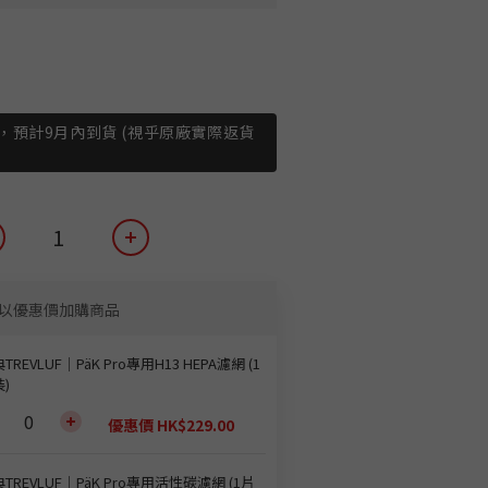
，預計9月內到貨 (視乎原廠實際返貨
以優惠價加購商品
TREVLUF｜PäK Pro專用H13 HEPA濾網 (1
)
優惠價 HK$229.00
TREVLUF｜PäK Pro專用活性碳濾網 (1片