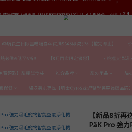
3
3
5
5
5
7
7
9
2
2
4
4
9
結帳時輸入優惠碼【𝐇𝐀𝐏𝐏𝐘𝐁𝐈𝐑𝐓𝐇𝐃𝐀𝐘】即可！部分產品不適用
結帳時輸入優惠碼【𝐇𝐀𝐏𝐏𝐘𝐁𝐈𝐑𝐓𝐇𝐃𝐀𝐘】即可！部分產品不適用
4
6
6
8
日
日
1
1
3
3
8
3
5
5
7
0
0
2
2
7
9
2
4
:
𝟎｜$𝟏𝟓𝟎𝟎✨即送罐罐/凍乾/玩具😻貓咪最愛✨𝐌𝐎𝐅𝐔貓薄荷踢踢棒🎀
4
6
1
1
6
8
日
1
3
3
5
0
0
5
7
0
2
2
4
:
𝐯𝐞𝐚𝐛𝐨𝐰𝐥凍乾生肉貓糧😻𝟗𝟎%鮮肉內臟🌟𝟏𝟎𝟎%無骨配方✅
4
6
1
日
1
3
🎂店長生日限量喵喵劵🥳買滿$𝟑𝟔𝟖即減$𝟐𝟖【搶完即止】

3
5
0
0
2
2
4
結帳時輸入優惠碼【𝐇𝐀𝐏𝐏𝐘𝐁𝐈𝐑𝐓𝐇𝐃𝐀𝐘】即可！部分產品不適用
1
日
熱必備❄️低至𝟔折‼️
【𝟖月門市限定優惠】
\ 終極大滿罐 /
1
3
0
0
2
1
免費領取】貓糧試食裝
推介品牌
貓の用品
貓
0
養保健
貓奴美肌專區【瑞士𝐂𝐲𝐭𝐨𝐒𝐤𝐢𝐧™醫學美容護膚品牌
【新品8折再送
PäK Pro