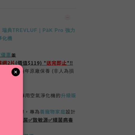
】
瑞典TREVLUF｜PäK Pro 強力
淨化機
家優惠
🎀
濾網2片
(價值$119) *
送完即止
*‼️
港行貨
|
兩年
原廠保養
(
非人為損
 PT65 寵物專用空氣淨化機的
升級版
清新機品牌，專為
養寵物家庭
設計
物毛髮
✅
皮屑
✅
致敏源
✅
細菌病毒