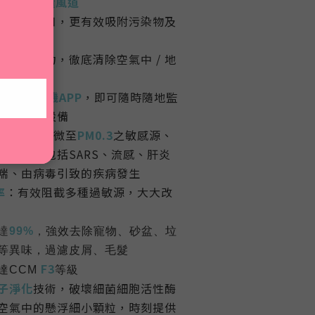
VD立體循環風道
吸毛入風口，更有效吸附污染物及
循環
吸力
及風力，徹底清除空氣中 / 地
Fi
連接
手機APP
，即可隨時隨地監
素及操控設備
率：
隔絕細微至
PM0.3
之敏感源、
菌病毒（包括SARS、流感、肝炎
喘、由病毒引致的疾病發生
率
：有效阻截多種過敏源，大大改
達
99%
，
強效去除寵物、砂盆、垃
等異味，過濾皮屑、毛髮
F3
達CCM
等級
子淨化
技術，破壞細菌細胞活性酶
空氣中的懸浮細小顆粒，時刻提供