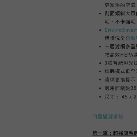
更潔淨的空氣
側面傾斜大風
毛，不卡貓毛
EnviroSmart
境情況全
自動
三層濾網多重
物高效HEP
3種智能燈光
睡眠模式低至3
濾網更換提示
適用面積
約38
尺寸：
45 x 2
四重過濾系統
超強吸毛
第一重：