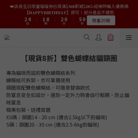
9
8
9
7
7
4
4
6
6
3
3
4
4
2
2
7
7
2
2
👑店長生日限量喵喵劵🎂買滿$𝟑𝟔𝟖即減$𝟐𝟖🥳結帳時輸入優惠碼
👑店長生日限量喵喵劵🎂買滿$𝟑𝟔𝟖即減$𝟐𝟖🥳結帳時輸入優惠碼
8
7
8
6
6
3
3
5
5
2
2
9
9
3
3
1
1
6
6
1
1
【𝐇𝐀𝐏𝐏𝐘𝐁𝐈𝐑𝐓𝐇𝐃𝐀𝐘】即可！部分產品不適用
【𝐇𝐀𝐏𝐏𝐘𝐁𝐈𝐑𝐓𝐇𝐃𝐀𝐘】即可！部分產品不適用
7
9
6
7
5
5
9
9
2
2
4
4
:
:
1
1
8
8
:
:
2
2
0
0
:
:
5
5
0
0
6
8
5
6
4
9
4
限量20個
限量20個
9
8
8
日
日
時
時
分
分
秒
秒
1
1
3
3
0
0
7
7
1
1
4
4
5
7
4
5
3
8
3
9
8
9
7
7
0
0
2
2
6
6
0
0
3
3
4
6
3
4
2
7
2
👑店長生日限定🎂官網滿$𝟔𝟎𝟎｜$𝟏𝟎𝟎𝟎｜$𝟏𝟓𝟎𝟎✨即送罐罐/凍乾/玩
8
7
8
6
6
1
1
5
5
2
2
3
5
2
9
3
1
6
1
具😻貓咪最愛✨𝐌𝐎𝐅𝐔貓薄荷踢踢棒🎀
7
9
6
7
5
5
9
9
0
0
4
4
1
1
2
4
:
1
8
:
2
0
:
5
0
6
8
5
6
4
9
4
送完即止
9
8
8
日
時
3
3
分
0
0
秒
1
3
0
7
1
4
5
7
4
5
3
8
3
【現貨8折】雙色蝴蝶結貓頸圈
9
8
9
7
7
2
2
0
2
6
0
3
4
6
3
4
2
7
2
✨獨家優惠✨限時第𝟐件半價🔥🇳🇿紐西蘭𝐋𝐨𝐯𝐞𝐚𝐛𝐨𝐰𝐥凍乾生肉貓糧
8
7
8
6
6
1
1
1
5
2
3
5
2
9
3
1
6
1
😻𝟗𝟎%鮮肉內臟🌟𝟏𝟎𝟎%無骨配方✅
7
9
6
7
5
5
專為貓咪而設的雙色蝴蝶結系列
0
0
0
4
1
2
4
:
1
8
:
2
0
:
5
0
6
8
5
6
4
9
4
𝟖月𝟑𝟏截止
蝴蝶結可拆卸，亦可單獨使用
日
時
3
分
0
秒
1
3
0
7
1
4
5
7
4
5
3
8
3
頸圈搭配雙色蝴蝶結，可隨意替換款式
2
0
2
6
0
3
4
6
3
4
2
7
2
👑店長生日限量喵喵劵🎂買滿$𝟑𝟔𝟖即減$𝟐𝟖🥳結帳時輸入優惠碼
防窒息安全扣設計，遇到一定外力時會自行鬆開，防止貓
1
1
5
2
3
5
2
9
3
1
6
1
【𝐇𝐀𝐏𝐏𝐘𝐁𝐈𝐑𝐓𝐇𝐃𝐀𝐘】即可！部分產品不適用
0
咪窒息
0
4
1
2
4
:
1
8
:
2
0
:
5
0
限量20個
精美包裝，送禮首選
日
時
3
分
0
秒
1
3
0
7
1
4
2
XS碼：頸圍14 - 20 cm (適合2.5kg以下的貓咪)
0
2
6
0
3
1
S碼：頸圍20 - 30 cm (適合2.5-6kg的貓咪)
1
5
2
0
0
4
1