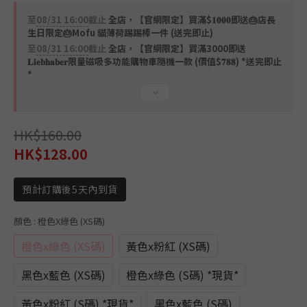
3
0
2
至
08/31 16:00
截止
全店，【官網限定】買滿$𝟏𝟎𝟎𝟎即送🎂店長
1
生日限定🎂Mofu 貓薄荷踢踢棒一件 (送完即止)
0
至
08/31 16:00
截止
全店，【官網限定】買滿3000即送
𝐋𝐢𝐞𝐛𝐡𝐚𝐛𝐞𝐫限量磁吸多功能購物車隨機一款 (價值$𝟕𝟖𝟖) *送完即止
*
HK$160.00
HK$128.00
預計訂購後5天內到貨
顏色
: 橙色x綠色 (XS碼)
橙色x綠色 (XS碼)
黃色x粉紅 (XS碼)
黑色x藍色 (XS碼)
橙色x綠色 (S碼) *現貨*
黃色x粉紅 (S碼) *現貨*
黑色x藍色 (S碼)