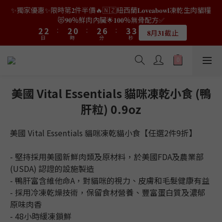
5
✨獨家優惠✨限時第𝟐件半價🔥🇳🇿紐西蘭𝐋𝐨𝐯𝐞𝐚𝐛𝐨𝐰𝐥凍乾生肉貓糧
8
8
8
6
8
9
4
8
3
0
4
4
4
2
4
8
5
3
3
3
1
3
7
4
👑店長生日限量喵喵劵🎂買滿$𝟑𝟔𝟖即減$𝟐𝟖🥳結帳時輸入優惠碼
😻𝟗𝟎%鮮肉內臟🌟𝟏𝟎𝟎%無骨配方✅
4
7
7
7
5
7
8
3
7
2
3
3
3
1
3
7
4
【𝐇𝐀𝐏𝐏𝐘𝐁𝐈𝐑𝐓𝐇𝐃𝐀𝐘】即可！部分產品不適用
2
2
:
2
0
:
2
6
:
3
3
6
6
6
4
6
7
2
𝟖月𝟑𝟏截止
6
日
時
分
1
秒
2
2
:
2
0
:
2
6
:
3
1
1
1
1
5
2
2
限量20個
5
5
5
3
5
9
6
1
5
日
時
分
秒
0
1
1
1
1
5
2
0
0
0
0
4
1
1
4
4
4
2
4
8
5
0
👑店長生日限量喵喵劵🎂買滿$𝟑𝟔𝟖即減$𝟐𝟖🥳結帳時輸入優惠碼
4
0
0
0
0
4
1
3
0
0
3
3
3
1
3
7
4
【𝐇𝐀𝐏𝐏𝐘𝐁𝐈𝐑𝐓𝐇𝐃𝐀𝐘】即可！部分產品不適用
3
3
0
2
2
2
:
2
0
:
2
6
:
3
2
限量20個
2
日
時
分
1
秒
1
1
1
1
5
2
1
1
0
0
0
0
0
4
1
美國 Vital Essentials 貓咪凍乾小食 (鴨
0
0
3
0
肝粒) 0.9oz
2
1
0
美國 Vital Essentials 貓咪凍乾貓小食【任選2件9折】
- 堅持採用美國新鮮肉類及原材料，於美國FDA及農業部 
(USDA) 認證的設施製造
- 鴨肝富含維他命A，對貓咪的視力、皮膚和毛髮健康有益
- 採用冷凍乾燥技術，保留食材營養、豐富蛋白質及濃郁
原味肉香
- 48小時緩凍鎖鮮