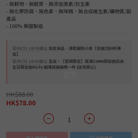
- 無穀物、無麩質、無添加激素/抗生素
- 無化學防腐、無色素、無味精、無合成維生素/礦物質/副
產品
- 100% 美國製造
至
08/31 16:00
截止
指定商品，凍乾貓狗小食【任選𝟐包𝟗折專
區】
至
08/31 16:00
截止
全店，【官網限定】買滿$𝟏𝟎𝟎𝟎即送🎂店長
生日限定🎂Mofu 貓薄荷踢踢棒一件 (送完即止)
HK$88.00
HK$78.00