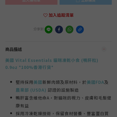
加入購物車
立即購買
加入追蹤清單
分享到
商品描述
美國 Vital Essentials 貓咪凍乾小食 (鴨肝粒)
0.9oz *100%香港行貨*
堅持採用
美國
新鮮肉類及原材料，於
美國FDA
及
農業部 (USDA)
認證的設施製造
鴨肝富含維他命A，對貓咪的視力、皮膚和毛髮健
康有益
採用冷凍乾燥技術，保留食材營養、豐富蛋白質