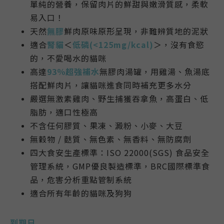
單純的營養，保留肉片的鮮甜與嫩滑質感，柔軟
易入口！
天然
無膠
鮮肉原味原形呈現，非難辨質地的泥狀
適合
腎貓
＜
低磷(<125mg/kcal)
＞，沒有食慾
的，不愛喝水的貓咪
高達
93％超強補水
無膠肉湯罐，用雞湯、魚湯底
搭配鮮肉片，讓貓咪進食同時補充更多水分
嚴選無激素雞肉、野生捕獲吞拿魚，高蛋白、低
脂肪，適口性極高
不含任何膠質、果凍、澱粉、小麥、大豆
無穀物 / 麩質、無色素、無香料、無防腐劑
四大食安生產標準：ISO 22000(SGS) 食品安全
管理系統，GMP優良製造標準，BRC國際標準食
品，危害分析重點管制系統
適合所有年齡的貓咪及狗狗
到期日