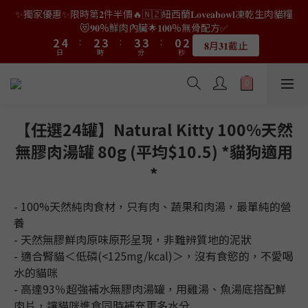
9
9
7
9
0
2
0
1
1
1
0
4
4
6
6
4
4
5
5
5
5
5
5
2
2
4
4
✨獨家優惠✨限時第𝟐件半價🔥🇳🇿紐西蘭𝐋𝐨𝐯𝐞𝐚𝐛𝐨𝐰𝐥凍乾生肉貓糧
👑店長生日限量喵喵劵🎂買滿$𝟑𝟔𝟖即減$𝟐𝟖🥳結帳時輸入優惠碼
8
8
9
9
9
6
8
1
0
0
0
3
3
5
5
3
3
4
4
4
4
4
4
1
1
3
3
【𝐇𝐀𝐏𝐏𝐘𝐁𝐈𝐑𝐓𝐇𝐃𝐀𝐘】即可！部分產品不適用
😻𝟗𝟎%鮮肉內臟🌟𝟏𝟎𝟎%無骨配方✅
7
9
7
8
8
8
5
7
0
2
2
4
4
:
:
2
2
3
3
:
:
3
3
3
3
:
:
0
0
2
2
6
8
6
7
7
7
4
6
𝟖月𝟑𝟏截止
限量20個
日
日
時
時
分
分
秒
秒
1
1
3
3
1
1
2
2
2
2
2
2
1
1
5
7
5
6
6
6
3
5
0
0
2
2
0
0
1
1
1
1
1
1
0
0
4
6
4
5
5
5
2
4
👑店長生日限量喵喵劵🎂買滿$𝟑𝟔𝟖即減$𝟐𝟖🥳結帳時輸入優惠碼
1
1
0
0
0
0
0
0
3
5
3
4
4
4
1
3
【𝐇𝐀𝐏𝐏𝐘𝐁𝐈𝐑𝐓𝐇𝐃𝐀𝐘】即可！部分產品不適用
0
0
2
4
:
2
3
:
3
3
:
0
2
限量20個
日
時
分
秒
1
3
1
2
2
2
1
【任選24罐】Natural Kitty 100%天然
0
2
0
1
1
1
0
無膠肉湯罐 80g (平均$10.5) *貓狗適用
1
0
0
0
0
*
- 100%天然純肉食材，只有肉、蔬果和肉湯，最單純的營
養
- 天然無膠鮮肉原味原形呈現，非難辨質地的泥狀
- 適合腎貓＜低磷(<125mg/kcal)＞，沒有食慾的，不愛喝
水的貓咪
- 高達93％超強補水無膠肉湯罐，用雞湯、魚湯底搭配鮮
肉片，讓貓咪進食同時補充更多水分