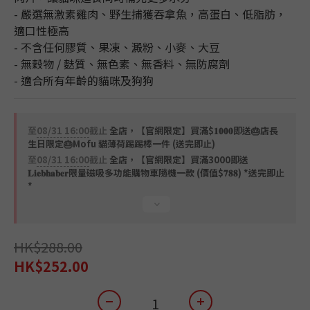
- 嚴選無激素雞肉、野生捕獲吞拿魚，高蛋白、低脂肪，
適口性極高
- 不含任何膠質、果凍、澱粉、小麥、大豆
- 無穀物 / 麩質、無色素、無香料、無防腐劑
- 適合所有年齡的貓咪及狗狗
至
08/31 16:00
截止
全店，【官網限定】買滿$𝟏𝟎𝟎𝟎即送🎂店長
生日限定🎂Mofu 貓薄荷踢踢棒一件 (送完即止)
至
08/31 16:00
截止
全店，【官網限定】買滿3000即送
𝐋𝐢𝐞𝐛𝐡𝐚𝐛𝐞𝐫限量磁吸多功能購物車隨機一款 (價值$𝟕𝟖𝟖) *送完即止
*
HK$288.00
HK$252.00