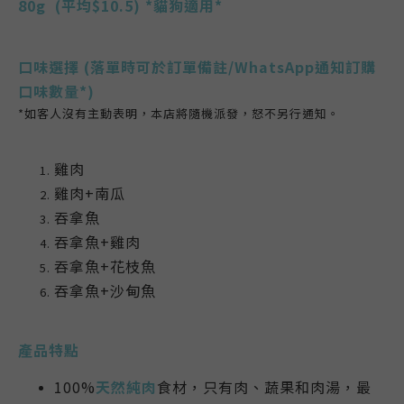
80g
(平均$10.5) *貓狗適用*
口味選擇
(落單時可於訂單備註/WhatsApp通知訂購
口味數量*)
*如客人沒有主動表明，本店將隨機派發，怒不另行通知。
雞肉
雞肉+南瓜
吞拿魚
吞拿魚+雞肉
吞拿魚+花枝魚
吞拿魚+沙甸魚
產品特點
100%
天然純肉
食材，只有肉、蔬果和肉湯，最