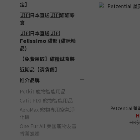
定】
🇯🇵日本直送🇯🇵貓貓零
食
🇯🇵日本直送🇯🇵
𝗙𝗲𝗹𝗶𝘀𝘀𝗶𝗺𝗼 貓部 (貓咪精
品)
【免費領取】貓糧試食裝
近期品【清貨價】
推介品牌
Petkit 寵物智能用品
Catit PIXI 寵物智能用品
Petzential
AeraMax 寵物專用空氣淨
H
化機
HK$
One Fur All 美國寵物友善
香薰蠟燭