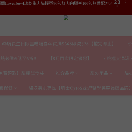
3
3
4
4
5
6
7
8
2
2
3
3
9
結帳時輸入優惠碼【𝐇𝐀𝐏𝐏𝐘𝐁𝐈𝐑𝐓𝐇𝐃𝐀𝐘】即可！部分產品不適用
結帳時輸入優惠碼【𝐇𝐀𝐏𝐏𝐘𝐁𝐈𝐑𝐓𝐇𝐃𝐀𝐘】即可！部分產品不適用
4
5
6
7
日
日
1
1
2
2
8
9
3
4
5
6
0
0
1
1
7
8
2
3
:
𝟎｜$𝟏𝟓𝟎𝟎✨即送罐罐/凍乾/玩具😻貓咪最愛✨𝐌𝐎𝐅𝐔貓薄荷踢踢棒🎀
4
5
0
0
6
7
日
1
2
3
4
5
6
0
1
2
3
:
𝐯𝐞𝐚𝐛𝐨𝐰𝐥凍乾生肉貓糧😻𝟗𝟎%鮮肉內臟🌟𝟏𝟎𝟎%無骨配方✅
4
5
0
日
1
2
🎂店長生日限量喵喵劵🥳買滿$𝟑𝟔𝟖即減$𝟐𝟖【搶完即止】

3
4
0
1
2
3
結帳時輸入優惠碼【𝐇𝐀𝐏𝐏𝐘𝐁𝐈𝐑𝐓𝐇𝐃𝐀𝐘】即可！部分產品不適用
0
日
熱必備❄️低至𝟔折‼️
【𝟖月門市限定優惠】
\ 終極大滿罐 /
1
2
0
1
0
免費領取】貓糧試食裝
推介品牌
貓の用品
貓
養保健
貓奴美肌專區【瑞士𝐂𝐲𝐭𝐨𝐒𝐤𝐢𝐧™醫學美容護膚品牌