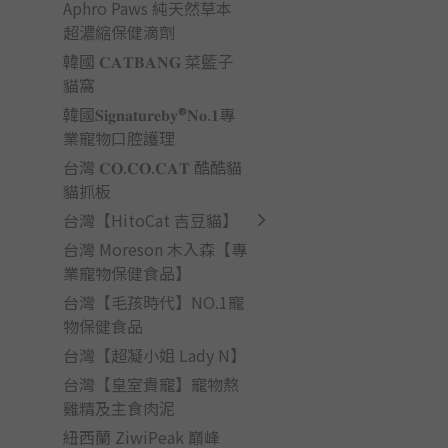
Aphro Paws 純天然草本
超濃縮保健滴劑
韓國 𝐂𝐀𝐓𝐁𝐀𝐍𝐆 菜籃子
貓窩
韓國𝐒𝐢𝐠𝐧𝐚𝐭𝐮𝐫𝐞𝐛𝐲®𝐍𝐨.𝟏專
業寵物口腔護理
台灣 𝐂𝐎.𝐂𝐎.𝐂𝐀𝐓 酷酷貓
貓抓板
台灣【HitoCat 吉豆貓】
台灣 Moreson 木入森【專
業寵物保健食品】
台灣【毛孩時代】NO.1寵
物保健食品
台灣【超凝小姐 Lady N】
台灣【皇室貴寵】寵物熬
雞精及主食肉泥
紐西蘭 ZiwiPeak 巔峰