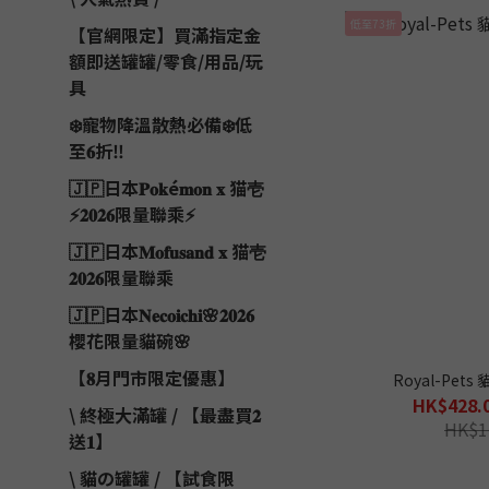
低至73折
【官網限定】買滿指定金
額即送罐罐/零食/用品/玩
具
❄️寵物降溫散熱必備❄️低
至𝟔折‼️
🇯🇵日本𝐏𝐨𝐤é𝐦𝐨𝐧 𝐱 猫壱
⚡️𝟐𝟎𝟐𝟔限量聯乘⚡
🇯🇵日本𝐌𝐨𝐟𝐮𝐬𝐚𝐧𝐝 𝐱 猫壱
𝟐𝟎𝟐𝟔限量聯乘
🇯🇵日本𝐍𝐞𝐜𝐨𝐢𝐜𝐡𝐢🌸𝟐𝟎𝟐𝟔
櫻花限量貓碗🌸
【𝟖月門市限定優惠】
Royal-Pet
HK$428.0
\ 終極大滿罐 / 【最盡買𝟐
HK$1
送𝟏】
\ 貓の罐罐 / 【試食限