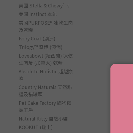
美國 Stella & Chewy’s
美國 Instinct 本能
美國PURPOSE® 凍乾生肉
及乾糧
Ivory Coat (澳洲)
Trilogy™ 奇境 (澳洲)
Loveabowl (紐西蘭) 凍乾
生肉及 (加拿大) 乾糧
Absolute Holistic 超越巔
峰
Country Naturals 天然貓
糧及貓罐頭
Pet Cake Factory 貓狗罐
頭工房
Natural Kitty 自然小貓
KOOKUT (瑞士)