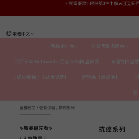
👑店長生日限量喵喵劵🎂買滿$𝟑𝟔𝟖即減$𝟐𝟖
👑店長生日限量喵喵劵🎂買滿$𝟑𝟔𝟖即減$𝟐𝟖
👑店長生日限定🎂官網滿$𝟔𝟎𝟎｜$𝟏𝟎𝟎
繁體中文
✨獨家優惠✨限時第𝟐件半價🔥🇳🇿紐西蘭𝐋𝐨
✨新品搶先看✨
⏰限時激抵優惠
👑店長生日限量喵喵劵🎂買滿$𝟑𝟔𝟖即減$𝟐𝟖
🇯🇵日本𝐌𝐨𝐟𝐮𝐬𝐚𝐧𝐝 𝐱 猫壱𝟐𝟎𝟐𝟔限量聯乘
❄️寵物降溫散
\ 貓の罐罐 / 【試食限定】
近期品【清貨價】
【
營
全部商品
/
營養保健
/
抗癌系列
✨新品搶先看✨
抗癌系列
\ 人氣熱賣 /