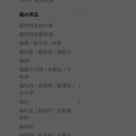
GiGwi 寵物玩具
貓の用品
寵物智能飲水機
寵物智能餵食器
貓窩 / 貓吊床 / 床墊
貓抓板 / 貓爬架 / 貓跳台
貓碗
貓貓外出袋 / 車載包 / 手
推車
貓玩具 / 逗貓捧 / 貓薄荷 /
木天蓼
貓砂
貓砂盆 / 貓廁所 / 自動貓
廁所
貓傢俬
貓頸圈 / 貓衣服 / 貓飾品