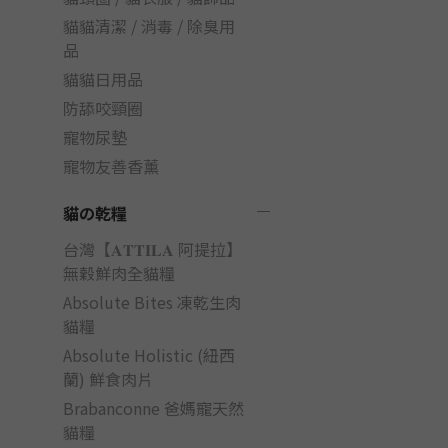
貓貓清潔 / 消毒 / 除臭用
品
貓貓日用品
防舔咬頸圈
寵物尿墊
寵物友善香薰
貓の乾糧
台灣【𝐀𝐓𝐓𝐈𝐋𝐀 阿提拉】
無穀鮮肉全貓糧
Absolute Bites 凍乾生肉
貓糧
Absolute Holistic (紐西
蘭) 鮮食肉片
Brabanconne 爸媽寵天然
貓糧