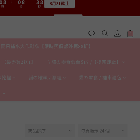
1
1
9
9
1
1
9
9
4
4
8
8
8
8
3
3
6
5
5
8
:
:
0
0
8
8
:
:
0
0
8
8
:
:
3
3
7
7
7
7
限量20個
限量20個
2
2
5
9
4
4
7
時
時
分
分
秒
秒
7
7
7
7
2
2
6
6
6
6
9
1
9
1
9
4
8
3
3
6
6
6
6
6
1
1
5
5
5
5
8
0
8
:
0
8
:
3
7
送完即止
2
2
5
9
5
5
5
5
0
0
4
4
4
4
7
時
分
秒
7
7
2
6
1
9
1
9
4
8
4
4
4
4
3
3
3
3
6
6
6
1
5
0
8
:
0
8
:
3
7
3
3
3
3
2
2
𝟖月𝟑𝟏截止
2
2
5
9
5
5
0
4
時
分
秒
7
7
2
6
夏日補水大作戰💦【限時照價額外再𝟖𝟖折】
2
2
2
2
1
1
1
9
1
9
4
8
4
4
3
6
6
1
5
1
1
1
1
0
0
:
0
8
:
0
8
:
3
7
3
3
2
限量20個
5
5
0
4
時
分
秒
0
0
0
0
 【最盡買𝟐送𝟏】
\ 貓の零食低至$𝟏𝟕 /【搶完即止】
7
7
2
6
2
2
1
4
4
3
6
6
1
5
1
1
0
3
3
2
5
5
0
4
の乾糧
貓の罐頭 / 濕糧
貓の零食 / 補水湯包
0
0
2
2
1
4
4
3
1
1
0
3
3
2
】
0
0
2
2
1
1
1
0
0
0
商品排序
每頁顯示 24 個