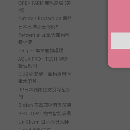
OPEN FARM 開放農場 (美
國)
Nature's Protection 保然
日本三洋小玉傳說®
Petzential 加拿大寵物營
養保健
DR. pet 專業寵物護理
AQUA PRO+ TECH 寵物
護理系列
Dr.Klēn潔博士寵物專用消
毒水溶片
RP日本弱酸性防疫除菌系
列
Bioion 天然寵物消臭殺菌
BENTOPAL 寵物智能玩具
UniCharm 日本消臭大師