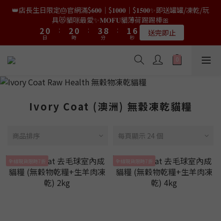
9
7
9
7
8
0
0
1
6
3
4
4
2
2
4
4
2
2
5
5
3
3
7
7
👑店長生日限定🎂官網滿$𝟔𝟎𝟎｜$𝟏𝟎𝟎𝟎｜$𝟏𝟓𝟎𝟎✨即送罐罐/凍乾/玩
👑店長生日限量喵喵劵🎂買滿$𝟑𝟔𝟖即減$𝟐𝟖🥳結帳時輸入優惠碼
8
6
8
6
9
7
0
5
2
3
3
1
1
3
3
1
1
4
4
9
9
2
2
6
6
【𝐇𝐀𝐏𝐏𝐘𝐁𝐈𝐑𝐓𝐇𝐃𝐀𝐘】即可！部分產品不適用
具😻貓咪最愛✨𝐌𝐎𝐅𝐔貓薄荷踢踢棒🎀
7
5
7
5
8
6
9
9
4
1
2
2
0
0
:
:
2
2
0
0
:
:
3
3
8
8
:
:
1
1
5
5
6
4
6
4
7
5
9
限量20個
送完即止
8
8
9
日
日
時
時
分
分
3
秒
秒
0
1
1
1
1
2
2
7
7
0
0
4
4
5
3
5
3
6
4
8
9
7
9
7
8
2
0
0
0
0
1
1
6
6
3
3
4
2
4
2
5
3
7
✨獨家優惠✨限時第𝟐件半價🔥🇳🇿紐西蘭𝐋𝐨𝐯𝐞𝐚𝐛𝐨𝐰𝐥凍乾生肉貓糧
8
6
8
6
9
7
1
0
0
5
5
2
2
3
1
3
1
4
9
2
6
😻𝟗𝟎%鮮肉內臟🌟𝟏𝟎𝟎%無骨配方✅
7
5
7
5
8
6
0
4
4
1
1
2
0
:
2
0
:
3
8
:
1
5
6
4
6
4
7
5
9
𝟖月𝟑𝟏截止
日
時
分
3
3
秒
0
0
1
1
2
7
0
4
5
3
5
3
6
4
8
2
2
0
0
1
6
3
4
2
4
2
5
3
7
👑店長生日限量喵喵劵🎂買滿$𝟑𝟔𝟖即減$𝟐𝟖🥳結帳時輸入優惠碼
Ivory Coat (澳洲) 無穀凍乾貓糧
1
1
0
5
2
3
1
3
1
4
9
2
6
【𝐇𝐀𝐏𝐏𝐘𝐁𝐈𝐑𝐓𝐇𝐃𝐀𝐘】即可！部分產品不適用
0
0
4
1
2
0
:
2
0
:
3
8
:
1
5
限量20個
日
時
分
3
秒
0
1
1
2
7
0
4
商品排序
每頁顯示 24 個
2
0
0
1
6
3
1
0
5
2
0
全線現貨限時7折
全線現貨限時7折
4
1
3
0
2
1
0