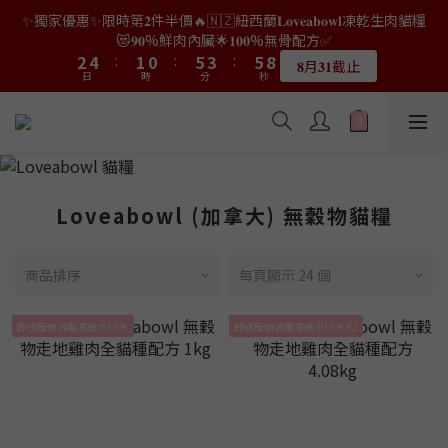
9
8
7
1
0
2
3
1
3
5
4
4
6
6
3
3
2
2
7
7
5
5
7
7
9
9
✨獨家優惠✨限時第𝟐件半價🔥🇳🇿紐西蘭𝐋𝐨𝐯𝐞𝐚𝐛𝐨𝐰𝐥凍乾生肉貓糧
👑店長生日限量喵喵劵🎂買滿$𝟑𝟔𝟖即減$𝟐𝟖🥳結帳時輸入優惠碼
8
7
6
9
0
1
2
0
2
4
3
3
5
5
2
2
1
1
6
6
4
4
6
6
8
8
【𝐇𝐀𝐏𝐏𝐘𝐁𝐈𝐑𝐓𝐇𝐃𝐀𝐘】即可！部分產品不適用
😻𝟗𝟎%鮮肉內臟🌟𝟏𝟎𝟎%無骨配方✅
7
9
6
5
8
0
1
1
3
2
2
4
4
:
:
1
1
0
0
:
:
5
5
3
3
:
:
5
5
7
7
6
8
5
4
9
7
9
𝟖月𝟑𝟏截止
限量20個
日
日
時
時
0
分
分
0
秒
秒
2
1
1
3
3
0
0
4
4
2
2
4
4
6
6
5
7
4
3
8
6
8
1
0
0
2
2
3
3
1
1
3
3
5
5
4
6
3
2
7
5
7
9
👑店長生日限量喵喵劵🎂買滿$𝟑𝟔𝟖即減$𝟐𝟖🥳結帳時輸入優惠碼
0
1
1
2
2
0
0
2
2
4
4
3
5
2
1
6
4
6
8
【𝐇𝐀𝐏𝐏𝐘𝐁𝐈𝐑𝐓𝐇𝐃𝐀𝐘】即可！部分產品不適用
0
0
1
1
1
1
3
3
2
4
:
1
0
:
5
3
:
5
7
限量20個
日
時
0
0
分
0
0
秒
2
2
1
3
0
4
2
4
6
1
1
0
2
3
1
3
5
Loveabowl (加拿大) 無穀物貓糧
0
0
1
2
0
2
4
0
1
1
3
0
0
2
商品排序
每頁顯示 24 個
1
0
即送寵物消毒濕紙巾10片
即送寵物消毒濕紙巾10片X2