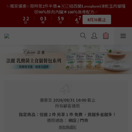
9
9
7
3
3
0
0
1
3
7
2
7
4
4
4
4
2
2
5
5
7
7
6
6
✨獨家優惠✨限時第𝟐件半價🔥🇳🇿紐西蘭𝐋𝐨𝐯𝐞𝐚𝐛𝐨𝐰𝐥凍乾生肉貓糧
👑店長生日限量喵喵劵🎂買滿$𝟑𝟔𝟖即減$𝟐𝟖🥳結帳時輸入優惠碼
8
8
6
9
2
2
0
2
6
1
6
3
3
3
3
1
1
4
4
6
6
5
5
【𝐇𝐀𝐏𝐏𝐘𝐁𝐈𝐑𝐓𝐇𝐃𝐀𝐘】即可！部分產品不適用
😻𝟗𝟎%鮮肉內臟🌟𝟏𝟎𝟎%無骨配方✅
7
7
5
8
9
1
1
1
5
0
5
2
2
2
2
:
:
0
0
3
3
:
:
5
5
9
9
:
:
4
4
9
9
6
6
4
7
9
8
𝟖月𝟑𝟏截止
限量20個
0
0
日
日
時
時
0
分
分
4
秒
秒
4
1
1
1
1
2
2
4
4
8
8
3
3
8
8
5
5
3
6
8
7
3
3
0
0
0
0
1
1
3
3
7
7
2
2
7
7
4
4
2
5
7
6
👑店長生日限量喵喵劵🎂買滿$𝟑𝟔𝟖即減$𝟐𝟖🥳結帳時輸入優惠碼
2
2
0
0
2
2
6
6
1
1
6
6
3
3
1
4
6
5
【𝐇𝐀𝐏𝐏𝐘𝐁𝐈𝐑𝐓𝐇𝐃𝐀𝐘】即可！部分產品不適用
1
1
1
1
5
5
0
0
5
5
2
2
:
0
3
:
5
9
:
4
9
限量20個
0
0
日
時
0
0
分
4
4
秒
4
4
1
1
2
4
8
3
8
3
3
3
3
0
0
1
3
7
2
7
2
2
2
2
0
2
6
1
6
1
1
1
1
1
5
0
5
0
0
0
0
0
4
4
3
3
2
2
1
1
優惠至
2026/08/31 16:00
截止
0
0
所有顧客適用
指定商品：任選 2 件 另享 1 件 免費 ，買越多省越多！
適用通路：
網店
/
門市
條款與細則