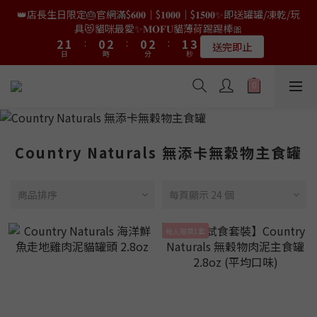
9
8
7
9
7
9
8
0
0
0
1
4
4
3
3
2
2
4
4
2
2
4
4
3
3
5
5
👑店長生日限定🎂官網滿$𝟔𝟎𝟎｜$𝟏𝟎𝟎𝟎｜$𝟏𝟓𝟎𝟎✨即送罐罐/凍乾/玩
👑店長生日限量喵喵劵🎂買滿$𝟑𝟔𝟖即減$𝟐𝟖🥳結帳時輸入優惠碼
8
7
6
8
6
8
7
9
0
3
3
2
2
1
1
3
3
1
1
3
3
2
2
4
4
【𝐇𝐀𝐏𝐏𝐘𝐁𝐈𝐑𝐓𝐇𝐃𝐀𝐘】即可！部分產品不適用
具😻貓咪最愛✨𝐌𝐎𝐅𝐔貓薄荷踢踢棒🎀
7
6
5
7
5
7
6
8
9
9
2
2
1
1
:
:
0
0
2
2
:
:
0
0
2
2
:
:
1
1
3
3
6
5
4
6
4
6
5
7
限量20個
送完即止
9
8
8
9
日
日
時
時
分
分
秒
秒
1
1
0
0
1
1
1
1
0
0
2
2
5
4
3
5
3
5
4
6
9
8
7
9
7
9
8
0
0
0
0
0
0
1
1
4
3
2
4
2
4
3
5
✨獨家優惠✨限時第𝟐件半價🔥🇳🇿紐西蘭𝐋𝐨𝐯𝐞𝐚𝐛𝐨𝐰𝐥凍乾生肉貓糧
8
7
6
8
6
8
7
9
0
0
3
2
1
3
1
3
2
4
😻𝟗𝟎%鮮肉內臟🌟𝟏𝟎𝟎%無骨配方✅
7
6
5
7
5
7
6
8
2
1
:
0
2
:
0
2
:
1
3
6
5
4
6
4
6
5
7
𝟖月𝟑𝟏截止
日
時
分
秒
1
0
1
1
0
2
5
4
3
5
3
5
4
6
0
0
0
1
4
3
2
4
2
4
3
5
👑店長生日限量喵喵劵🎂買滿$𝟑𝟔𝟖即減$𝟐𝟖🥳結帳時輸入優惠碼
Country Naturals 無添卡無穀物主食罐
0
3
2
1
3
1
3
2
4
【𝐇𝐀𝐏𝐏𝐘𝐁𝐈𝐑𝐓𝐇𝐃𝐀𝐘】即可！部分產品不適用
2
1
:
0
2
:
0
2
:
1
3
限量20個
日
時
分
秒
1
0
1
1
0
2
商品排序
每頁顯示 24 個
0
0
0
1
0
每人限買1套