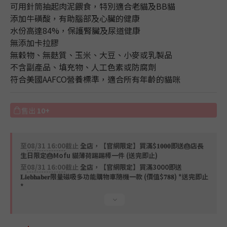
0
0
可用針筒抽起肉泥餵食，特別適合老貓及BB貓
添加牛磺酸，有助腦部及心臟的健康
水份高達84%，保護腎臟及尿道健康
無添加卡拉膠
無穀物、無麩質、玉米、大豆、小麥或乳製品
不含副產品、填充物、人工色素或防腐劑
符合美國AAFCO營養標準，適合所有年齡的貓咪
售出
10+
至
08/31 16:00
截止
全店，【官網限定】買滿$𝟏𝟎𝟎𝟎即送🎂店長
生日限定🎂Mofu 貓薄荷踢踢棒一件 (送完即止)
至
08/31 16:00
截止
全店，【官網限定】買滿3000即送
𝐋𝐢𝐞𝐛𝐡𝐚𝐛𝐞𝐫限量磁吸多功能購物車隨機一款 (價值$𝟕𝟖𝟖) *送完即止
*