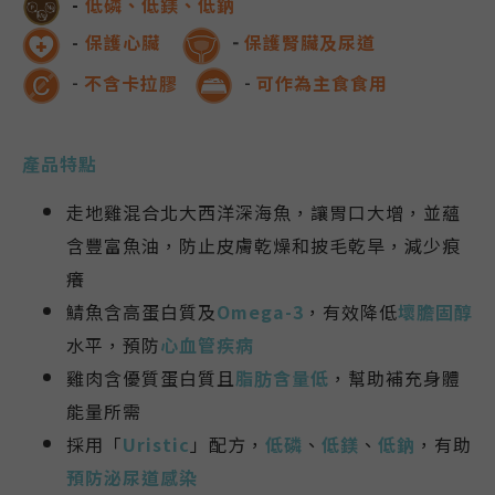
-
低磷、低鎂、低鈉
-
保護心臟
保護腎臟及尿道
-
不含卡拉膠
可作為主食食用
-
-
產品特點
走地雞混合北大西洋深海魚，讓胃口大增，並蘊
含豐富魚油，防止皮膚乾燥和披毛乾旱，減少痕
癢
鯖魚含高蛋白質及
Omega-3
，有效降低
壞膽固醇
水平，預防
心血管疾病
雞肉含優質蛋白質且
脂肪含量低
，幫助補充身體
能量所需
採用「
Uristic
」配方，
低磷
、
低鎂
、
低鈉
，有助
預防泌尿道感染