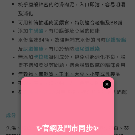
梳乎厘
般綿密的幼滑肉泥，入口即溶，容易咀嚼
及消化
可用針筒抽起肉泥餵食，特別適合老貓及BB貓
添加
牛磺酸
，有助腦部及心臟的健康
水份高達84%，為貓咪補充水份的同時
保護腎臟
及
尿道健康
，有助於預防
泌尿道感染
無添加
卡拉膠
凝固成分，避免引起消化不良，腸
胃不適和發炎等問題，適合腸胃敏感的貓咪食用
無穀物、無麩質、玉米、大豆、小麥或乳製品
不含副產品、填充物、人工色素或防腐劑
符合
美國
AAFCO
營養標準，
適合所有年齡的貓咪
成分
魚湯、鯖魚、沙甸魚、雞肉、木薯澱粉、豌豆蛋白、葵