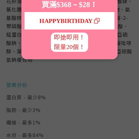
花籽油、磷酸三鈣、瓜爾豆膠、氯化鉀、鹽、硫酸鎂、
氯化膽鹼、牛磺酸、EDTA二鈉、氨基酸鐵螯合物、氨
基酸鋅螯合物、 dl-α-生育酚乙酸酯、L-抗壞血酸-2-
聚磷酸鹽、單硝酸硫胺素、維生素 A 乙酸酯、菸酸、
錳蛋白、銅氨基酸螯合物、碘酸鈣、d-泛酸鈣、亞硒
酸鈉、核黃素補充劑、維生素 B12 補充劑、 鹽酸吡哆
醇、葉酸、維生素 D3 補充劑、生物素、甲萘醌亞硫酸
氫鈉複合物
營養分析
蛋白質 - 最少8%
脂肪 - 最少3%
纖維 - 最多1%
水份 - 最多84%