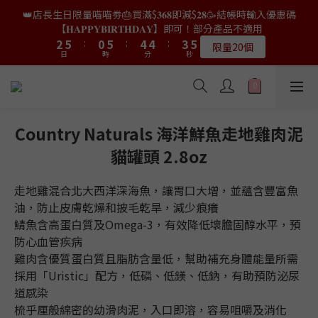
9
7
4
4
7
7
2
2
7
7
6
6
6
6
5
5
6
6
👑店長生日限量喵喵劵🎂買滿$𝟑𝟔𝟖即減$𝟐𝟖🥳結帳時輸入優惠碼
👑店長生日限量喵喵劵🎂買滿$𝟑𝟔𝟖即減$𝟐𝟖🥳結帳時輸入優惠碼
8
6
9
3
3
6
6
1
1
6
6
5
5
5
5
4
4
5
5
【𝐇𝐀𝐏𝐏𝐘𝐁𝐈𝐑𝐓𝐇𝐃𝐀𝐘】即可！部分產品不適用
【𝐇𝐀𝐏𝐏𝐘𝐁𝐈𝐑𝐓𝐇𝐃𝐀𝐘】即可！部分產品不適用
7
5
9
9
8
9
9
2
2
5
5
:
:
0
0
5
5
:
:
4
4
4
4
:
:
3
3
4
4
6
9
4
9
8
8
7
8
限量20個
限量20個
8
日
日
時
時
分
分
秒
秒
1
1
4
4
4
4
3
3
3
3
2
2
3
3
5
8
3
8
7
7
6
7
9
7
0
0
3
3
3
3
2
2
2
2
1
1
2
2
4
7
2
7
6
6
5
6
👑店長生日限定🎂官網滿$𝟔𝟎𝟎｜$𝟏𝟎𝟎𝟎｜$𝟏𝟓𝟎𝟎✨即送罐罐/凍乾/玩
8
6
9
2
2
2
2
1
1
1
1
0
0
1
1
3
6
1
6
5
5
4
5
具😻貓咪最愛✨𝐌𝐎𝐅𝐔貓薄荷踢踢棒🎀
7
5
9
9
8
9
9
1
1
1
1
0
0
0
0
0
0
2
5
:
0
5
:
4
4
:
3
4
6
9
4
9
8
8
7
8
送完即止
8
日
0
0
時
0
0
分
秒
1
4
4
3
3
2
3
5
8
3
8
7
7
6
7
Country Naturals 海洋鮮魚走地雞肉泥
9
7
0
3
3
2
2
1
2
4
7
2
7
6
6
5
6
✨獨家優惠✨限時第𝟐件半價🔥🇳🇿紐西蘭𝐋𝐨𝐯𝐞𝐚𝐛𝐨𝐰𝐥凍乾生肉貓糧
8
6
9
貓罐頭 2.8oz
2
2
1
1
0
1
3
6
1
6
5
5
4
5
😻𝟗𝟎%鮮肉內臟🌟𝟏𝟎𝟎%無骨配方✅
7
5
9
9
8
9
1
1
0
0
0
2
5
:
0
5
:
4
4
:
3
4
6
9
4
9
8
8
7
8
𝟖月𝟑𝟏截止
日
0
時
0
分
秒
走地雞混合北大西洋深海魚，讓胃口大增，並蘊含豐富魚
1
4
4
3
3
2
3
5
8
3
8
7
7
6
7
0
3
3
2
2
1
2
油，防止皮膚乾燥和披毛乾旱，減少痕癢
4
7
2
7
6
6
5
6
👑店長生日限量喵喵劵🎂買滿$𝟑𝟔𝟖即減$𝟐𝟖🥳結帳時輸入優惠碼
2
2
1
1
0
1
鯖魚含高蛋白質及Omega-3，有效降低壞膽固醇水平，預
3
6
1
6
5
5
4
5
【𝐇𝐀𝐏𝐏𝐘𝐁𝐈𝐑𝐓𝐇𝐃𝐀𝐘】即可！部分產品不適用
1
1
0
0
0
2
5
:
0
5
:
4
4
:
3
4
防心血管疾病
限量20個
日
0
時
0
分
秒
1
4
4
3
3
2
3
雞肉含優質蛋白質且脂肪含量低，幫助補充身體能量所需
0
3
3
2
2
1
2
採用「Uristic」配方，低磷、低鎂、低鈉，有助預防泌尿
2
2
1
1
0
1
道感染
1
1
0
0
0
梳乎厘般綿密的幼滑肉泥，入口即溶，容易咀嚼及消化