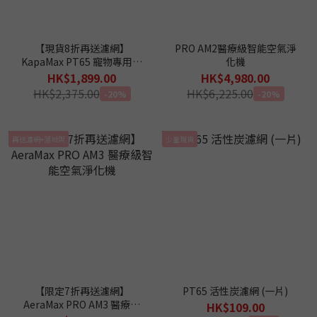
【現貨8折再送濾網】
PRO AM2醫療級智能空氣淨
KapaMax PT65 寵物專用空
化機
氣淨化機 - 吸毛｜除臭｜抗
HK$1,899.00
HK$4,980.00
菌皇者
HK$2,375.00
HK$6,225.00
-20%
-20%
再送濾網+落地架
少量現貨
【限定7折再送濾網】
PT65 活性炭濾網 (一片)
AeraMax PRO AM3 醫療級
HK$109.00