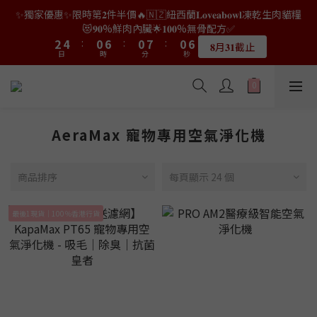
9
7
7
7
0
1
0
0
2
4
5
4
4
4
6
6
2
2
8
8
2
2
9
9
2
2
8
8
✨獨家優惠✨限時第𝟐件半價🔥🇳🇿紐西蘭𝐋𝐨𝐯𝐞𝐚𝐛𝐨𝐰𝐥凍乾生肉貓糧
👑店長生日限量喵喵劵🎂買滿$𝟑𝟔𝟖即減$𝟐𝟖🥳結帳時輸入優惠碼
8
6
6
6
0
1
3
4
3
3
3
5
5
1
1
7
7
1
1
8
8
1
1
7
7
【𝐇𝐀𝐏𝐏𝐘𝐁𝐈𝐑𝐓𝐇𝐃𝐀𝐘】即可！部分產品不適用
😻𝟗𝟎%鮮肉內臟🌟𝟏𝟎𝟎%無骨配方✅
7
9
5
5
5
0
2
3
2
2
2
4
4
:
:
0
0
6
6
:
:
0
0
7
7
:
:
0
0
6
6
6
8
4
4
4
𝟖月𝟑𝟏截止
限量20個
日
日
時
時
1
分
分
2
秒
秒
1
1
1
3
3
5
5
6
6
5
5
5
7
3
9
3
3
9
0
1
0
0
0
2
2
4
4
5
5
4
4
4
6
2
8
2
9
2
8
👑店長生日限量喵喵劵🎂買滿$𝟑𝟔𝟖即減$𝟐𝟖🥳結帳時輸入優惠碼
0
1
1
3
3
4
4
3
3
3
5
1
7
1
8
1
7
【𝐇𝐀𝐏𝐏𝐘𝐁𝐈𝐑𝐓𝐇𝐃𝐀𝐘】即可！部分產品不適用
0
0
2
2
3
3
2
2
2
4
:
0
6
:
0
7
:
0
6
限量20個
日
時
1
1
分
2
2
秒
1
1
1
3
5
6
5
AeraMax 寵物專用空氣淨化機
0
0
1
1
0
0
0
2
4
5
4
0
0
1
3
4
3
0
2
3
2
商品排序
每頁顯示 24 個
1
2
1
0
1
0
最後1現貨｜100％香港行貨
0