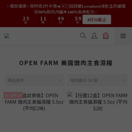
9
8
8
3
2
0
3
2
7
3
6
4
4
7
7
3
3
3
3
6
6
7
7
✨獨家優惠✨限時第𝟐件半價🔥🇳🇿紐西蘭𝐋𝐨𝐯𝐞𝐚𝐛𝐨𝐰𝐥凍乾生肉貓糧
👑店長生日限量喵喵劵🎂買滿$𝟑𝟔𝟖即減$𝟐𝟖🥳結帳時輸入優惠碼
8
7
7
2
1
2
1
6
2
5
3
3
6
6
2
2
2
2
5
5
6
6
9
9
【𝐇𝐀𝐏𝐏𝐘𝐁𝐈𝐑𝐓𝐇𝐃𝐀𝐘】即可！部分產品不適用
😻𝟗𝟎%鮮肉內臟🌟𝟏𝟎𝟎%無骨配方✅
7
6
6
9
1
0
1
0
5
1
4
2
2
5
5
:
:
1
1
1
1
:
:
4
4
9
9
:
:
5
5
8
8
6
9
5
5
8
9
𝟖月𝟑𝟏截止
限量20個
0
日
日
0
時
時
分
分
4
0
秒
秒
3
1
1
4
4
0
0
0
0
3
3
8
8
4
4
7
7
5
8
4
4
7
8
3
2
0
0
3
3
2
2
7
7
3
3
6
6
4
7
3
3
6
7
👑店長生日限量喵喵劵🎂買滿$𝟑𝟔𝟖即減$𝟐𝟖🥳結帳時輸入優惠碼
2
1
2
2
1
1
6
6
2
2
5
5
3
6
2
2
5
6
9
【𝐇𝐀𝐏𝐏𝐘𝐁𝐈𝐑𝐓𝐇𝐃𝐀𝐘】即可！部分產品不適用
1
0
1
1
0
0
5
5
1
1
4
4
2
5
:
1
1
:
4
9
:
5
8
限量20個
0
日
0
0
時
分
4
4
0
0
秒
3
3
1
4
0
0
3
8
4
7
3
3
2
2
0
3
2
7
3
6
OPEN FARM 美國燉肉主食濕糧
2
2
1
1
2
1
6
2
5
1
1
0
0
1
0
5
1
4
0
0
0
4
0
3
商品排序
每頁顯示 24 個
3
2
2
1
每人限買1套
1
0
0