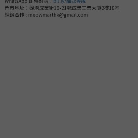
WhatsApp 即時對話
：
bit.ly/貓奴專線
門市地址：
觀塘成業街19-21號成業工業大廈2樓18室
經銷合作 : meowmarthk@gmail.com