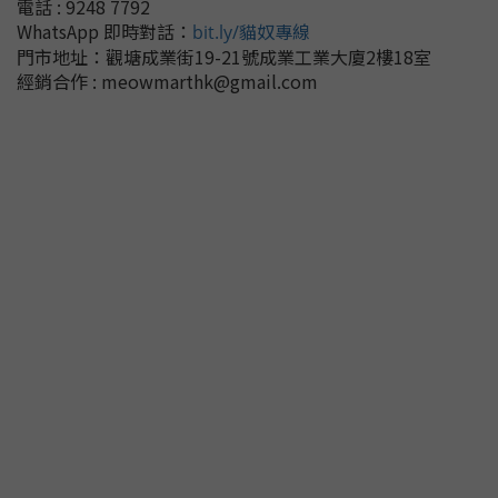
電話 : 9248 7792
WhatsApp 即時對話
：
bit.ly/貓奴專線
門市地址：
觀塘成業街19-21號成業工業大廈2樓18室
經銷合作 : meowmarthk@gmail.com