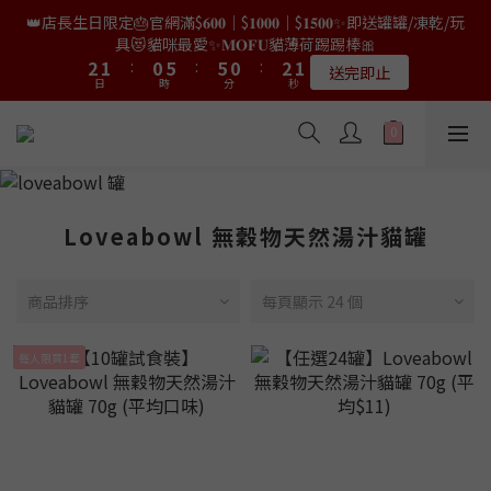
9
8
7
7
9
8
0
3
3
0
4
4
3
3
2
2
7
7
7
7
2
2
4
4
3
3
👑店長生日限定🎂官網滿$𝟔𝟎𝟎｜$𝟏𝟎𝟎𝟎｜$𝟏𝟓𝟎𝟎✨即送罐罐/凍乾/玩
👑店長生日限量喵喵劵🎂買滿$𝟑𝟔𝟖即減$𝟐𝟖🥳結帳時輸入優惠碼
8
7
6
6
8
7
2
2
3
3
2
2
1
1
6
6
6
6
1
1
3
3
2
2
【𝐇𝐀𝐏𝐏𝐘𝐁𝐈𝐑𝐓𝐇𝐃𝐀𝐘】即可！部分產品不適用
具😻貓咪最愛✨𝐌𝐎𝐅𝐔貓薄荷踢踢棒🎀
7
6
5
5
7
6
9
9
1
1
2
2
1
1
:
:
0
0
5
5
:
:
5
5
0
0
:
:
2
2
1
1
6
5
4
9
9
4
6
5
限量20個
送完即止
9
8
8
9
日
日
時
時
0
0
分
分
秒
秒
1
1
0
0
4
4
4
4
1
1
0
0
5
4
3
8
8
3
5
4
9
8
7
7
9
8
0
0
3
3
3
3
0
0
4
3
2
7
7
2
4
3
✨獨家優惠✨限時第𝟐件半價🔥🇳🇿紐西蘭𝐋𝐨𝐯𝐞𝐚𝐛𝐨𝐰𝐥凍乾生肉貓糧
8
7
6
6
8
7
2
2
2
2
3
2
1
6
6
1
3
2
😻𝟗𝟎%鮮肉內臟🌟𝟏𝟎𝟎%無骨配方✅
7
6
5
5
7
6
1
1
1
1
2
1
:
0
5
:
5
0
:
2
1
6
5
4
9
9
4
6
5
𝟖月𝟑𝟏截止
日
時
0
0
0
0
分
秒
1
0
4
4
1
0
5
4
3
8
8
3
5
4
0
3
3
0
4
3
2
7
7
2
4
3
👑店長生日限量喵喵劵🎂買滿$𝟑𝟔𝟖即減$𝟐𝟖🥳結帳時輸入優惠碼
Loveabowl 無穀物天然湯汁貓罐
2
2
3
2
1
6
6
1
3
2
【𝐇𝐀𝐏𝐏𝐘𝐁𝐈𝐑𝐓𝐇𝐃𝐀𝐘】即可！部分產品不適用
1
1
2
1
:
0
5
:
5
0
:
2
1
限量20個
日
時
0
0
分
秒
1
0
4
4
1
0
商品排序
每頁顯示 24 個
0
3
3
0
2
2
每人限買1套
1
1
0
0