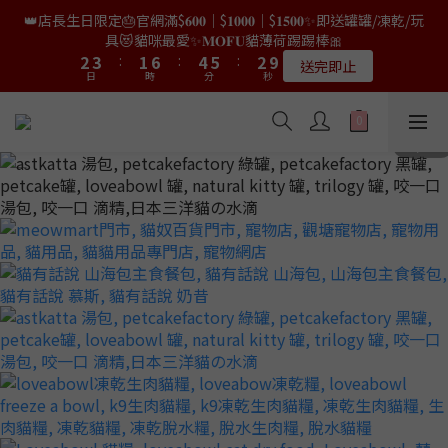
9
8
9
0
1
4
2
3
0
6
4
4
5
5
3
3
8
8
6
6
7
7
4
4
👑店長生日限定🎂官網滿$𝟔𝟎𝟎｜$𝟏𝟎𝟎𝟎｜$𝟏𝟓𝟎𝟎✨即送罐罐/凍乾/玩
👑店長生日限量喵喵劵🎂買滿$𝟑𝟔𝟖即減$𝟐𝟖🥳結帳時輸入優惠碼
8
9
7
8
0
3
1
2
5
3
3
4
4
2
2
7
7
5
5
6
6
3
3
9
9
【𝐇𝐀𝐏𝐏𝐘𝐁𝐈𝐑𝐓𝐇𝐃𝐀𝐘】即可！部分產品不適用
具😻貓咪最愛✨𝐌𝐎𝐅𝐔貓薄荷踢踢棒🎀
7
8
6
9
7
2
0
1
4
2
2
3
3
:
:
1
1
6
6
:
:
4
4
5
5
:
:
2
2
8
8
6
7
5
8
9
6
限量20個
送完即止
9
日
日
時
時
1
分
分
0
秒
秒
3
1
1
2
2
0
0
5
5
3
3
4
4
1
1
7
7
5
6
4
9
7
8
5
9
8
9
0
2
0
0
1
1
4
4
2
2
3
3
0
0
6
6
4
5
3
8
6
7
4
✨獨家優惠✨限時第𝟐件半價🔥🇳🇿紐西蘭𝐋𝐨𝐯𝐞𝐚𝐛𝐨𝐰𝐥凍乾生肉貓糧
8
9
7
8
1
0
0
3
3
1
1
2
2
5
5
3
4
2
7
5
6
3
9
😻𝟗𝟎%鮮肉內臟🌟𝟏𝟎𝟎%無骨配方✅
7
8
6
9
7
0
2
2
0
0
1
1
4
4
2
3
:
1
6
:
4
5
:
2
8
6
7
5
8
9
6
𝟖月𝟑𝟏截止
日
時
1
1
分
0
0
秒
3
3
1
2
0
5
3
4
1
7
5
6
4
9
7
8
5
0
0
2
2
0
1
4
2
3
0
6
4
5
3
8
6
7
4
👑店長生日限量喵喵劵🎂買滿$𝟑𝟔𝟖即減$𝟐𝟖🥳結帳時輸入優惠碼
1
1
0
3
1
2
5
3
4
2
7
5
6
3
9
【𝐇𝐀𝐏𝐏𝐘𝐁𝐈𝐑𝐓𝐇𝐃𝐀𝐘】即可！部分產品不適用
0
0
2
0
1
4
2
3
:
1
6
:
4
5
:
2
8
限量20個
日
時
1
分
0
秒
3
1
2
0
5
3
4
1
7
0
2
0
1
4
2
3
0
6
1
0
3
1
2
5
0
2
0
1
4
1
0
3
0
2
1
0