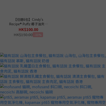
【任選6包】Cindy's
Recipe® Puffz 椰子油夾心
脆脆粒貓小食 60g (平均
HK$100.00
$16.7)
HK$150.00
-33%