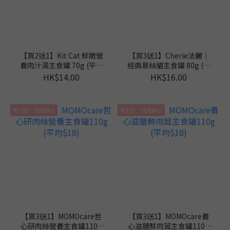
【買2送1】Kit Cat 鮮嫩營
【買3送1】Cherie法麗｜
養肉汁湯主食罐 70g (平均
經典慕絲貓主食罐 80g (平
$9.3)
均$12)
HK$14.00
HK$16.00
買3送1｜送完即止
買3送1｜送完即止
【買3送1】MOMOcare哲
【買3送1】MOMOcare養
心研肉絲營養主食罐110g
心滋膳鮮肉茸主食罐110g