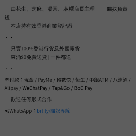
、
、
、麻糬
由花生
芝麻
湯圓
店長主理
貓奴負責
🇭🇰
🐱
🐱
鏟
💩
本店持有效香港商業登記證
📌
••
只賣100%香港行貨及外國廠貨
💯
東涌$0免費送貨 | 一件都送
📦
‼️
••
💸付款：現金 / PayMe / 轉數快 / 恆生
/
中銀ATM / 八達通 /
Alipay /
WeChatPay / Tap&Go / BoC Pay
歡迎任何形式合作
💭
📲WhatsApp：
bit.ly/貓奴專線