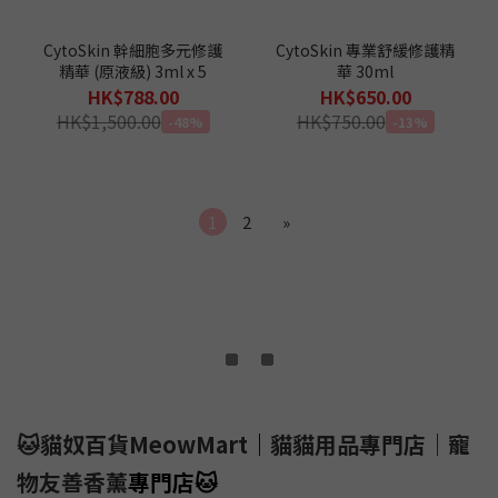
CytoSkin 幹細胞多元修護
CytoSkin 專業舒緩修護精
精華 (原液級) 3ml x 5
華 30ml
HK$788.00
HK$650.00
HK$1,500.00
HK$750.00
-48%
-13%
1
2
»
🐱貓奴百貨MeowMart
｜
貓貓用品專門店｜寵
物友善香薰
專門店
🐱