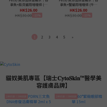
拿魚+扇貝貓用啫喱條 (牛
拿魚+蟹貓用啫喱條 (牛磺
磺酸+) 4本
酸+) 4本
HK$26.00
HK$26.00
HK$30.00
HK$30.00
-13%
-13%
1
2
3
4
5
»
貓奴美肌專區【瑞士𝐂𝐲𝐭𝐨𝐒𝐤𝐢𝐧™醫學美
容護膚品牌】
2件95折｜3件88折
2件95折｜3件88折