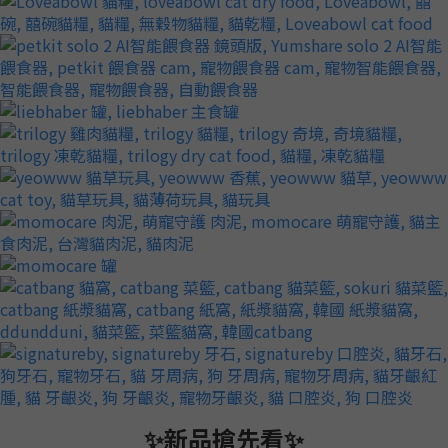
✨新品搶先看✨