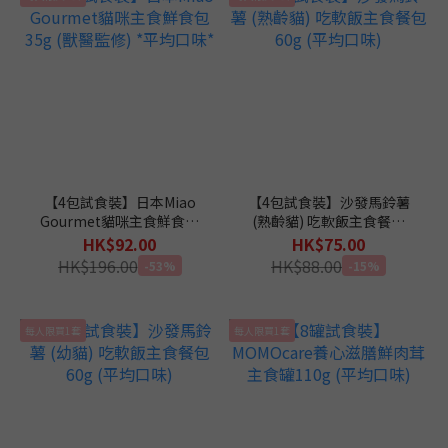
【4包試食裝】日本Miao
【4包試食裝】沙發馬鈴薯
Gourmet貓咪主食鮮食包
(熟齡貓) 吃軟飯主食餐包
35g (獸醫監修) *平均口味*
60g (平均口味)
HK$92.00
HK$75.00
HK$196.00
HK$88.00
-53%
-15%
每人限買1套
每人限買1套