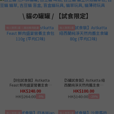
\ 貓の罐罐 / 【試食限定】
每人限買1套 ｜再送專用匙羹
每人限買1套
【8包試食裝】Astkatta
【5罐試食裝】Astkatta 紐
Feast 鮮肉盛宴營養主食包
西蘭純淨天然肉醬主食罐
110g (平均口味)
80g (平均口味)
HK$240.00
HK$100.00
HK$264.00
HK$140.00
-9%
-29%
每人限買1套
每人限買1套