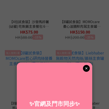
【4包試食裝】沙發馬鈴薯
【8罐試食裝】MOMOcare
(幼貓) 吃軟飯主食餐包 60g
養心滋膳鮮肉茸主食罐
(平均口味)
110g (平均口味)
HK$75.00
HK$150.00
HK$88.00
HK$200.00
-15%
-25%
每人限買1套
每人限買1套
【8罐試食裝】MOMOcare
【9罐試食裝】Liebhaber
哲心研肉絲營養主食罐
無穀物天然肉絲/慕絲主食