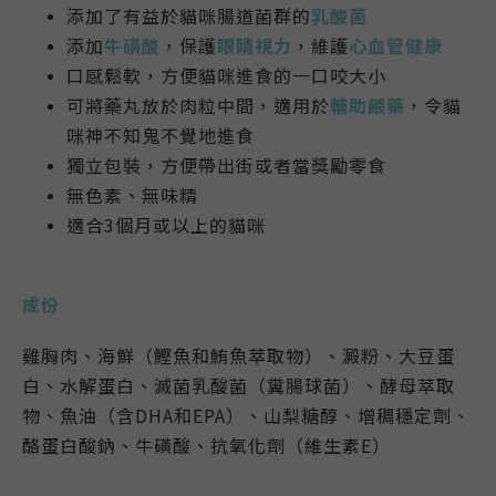
添加了有益於貓咪腸道菌群的
乳酸菌
添加
牛磺酸
，保護
眼睛視力
，維護
心血管健康
口感鬆軟，方便貓咪進食的一
口咬大小
可將藥丸放於肉粒中間，適用於
輔助餵藥
，令貓
咪神不知鬼不覺地進食
獨立包裝，方便帶出街或者當獎勵零食
無色素、無味精
適合3個月或以上的貓咪
成份
雞胸肉、海鮮（鰹魚和鮪魚萃取物）、澱粉、大豆蛋
白、水解蛋白、滅菌乳酸菌（糞腸球菌）、酵母萃取
物、魚油（含DHA和EPA）、山梨糖醇、增稠穩定劑、
酪蛋白酸鈉、牛磺酸、抗氧化劑（維生素E）