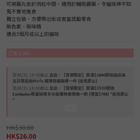
可將藥丸放於肉粒中間，適用於輔助餵藥，令貓咪神不知
鬼不覺地進食
獨立包裝，方便帶出街或者當獎勵零食
無色素、無味精
適合3個月或以上的貓咪
售出
50+
至
08/31 16:00
截止
全店，【官網限定】買滿$𝟏𝟎𝟎𝟎即送🎂店長
生日限定🎂Mofu 貓薄荷踢踢棒一件 (送完即止)
至
08/31 16:00
截止
全店，【官網限定】買滿$3500即送
𝐋𝐢𝐞𝐛𝐡𝐚𝐛𝐞𝐫限量磁吸多功能購物車隨機一款 (價值$𝟕𝟖𝟖) *送完即止
*
HK$30.00
HK$26.00