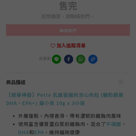
售完
若想購買，請聯絡我們。
聯絡我們
加入追蹤清單
分享到
商品描述
【餵藥神器】Petio 乳酸菌雞肉流心肉粒 (輔助餵藥
DHA‧EPA+) 貓小食 10g x 3小袋
外層蓬鬆，內裡香滑，帶有濃郁的雞胸肉風味
使用富含優質蛋白質的雞胸肉，混合了
牛磺酸
、
DHA
和
EPA
，維持貓咪健康