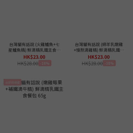
台灣貓有話說 (火雞鱸魚+七
台灣貓有話說 (綿羊乳嫩雞
星鱸魚精) 鮮滴精乳鐵主食餐
+慢熬滴雞精) 鮮滴精乳鐵主
包 65g
食餐包 65g
HK$23.00
HK$23.00
HK$28.00
HK$28.00
-18%
-18%
泌尿道保健