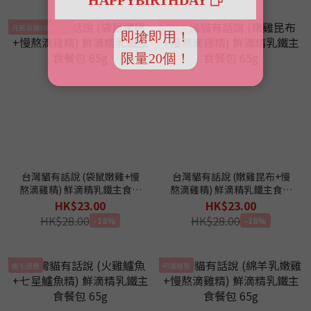
元氣滋補x維持體態
免疫機能
台灣貓有話說 (袋鼠嫩雞+慢
台灣貓有話說 (嫩雞昆布+慢
熬滴雞精) 鮮滴精乳鐵主食餐
熬滴雞精) 鮮滴精乳鐵主食餐
包 65g
包 65g
HK$23.00
HK$23.00
HK$28.00
HK$28.00
-18%
-18%
皮毛健康
呵護腸胃