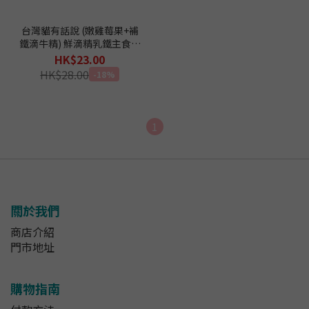
台灣貓有話說 (嫩雞莓果+補
鐵滴牛精) 鮮滴精乳鐵主食餐
包 65g
HK$23.00
HK$28.00
-18%
1
關於我們
商店介紹
門市地址
購物指南