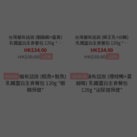
台灣貓有話說 (胭脂蝦+蛋黃)
台灣貓有話說 (蜂王乳+白鰻)
乳鐵蛋白主食餐包 120g *毛
乳鐵蛋白主食餐包 120g *呼
順亮澤*
吸道健康*
HK$34.00
HK$34.00
HK$38.00
HK$38.00
-11%
-11%
眼睛保健
泌尿道保健