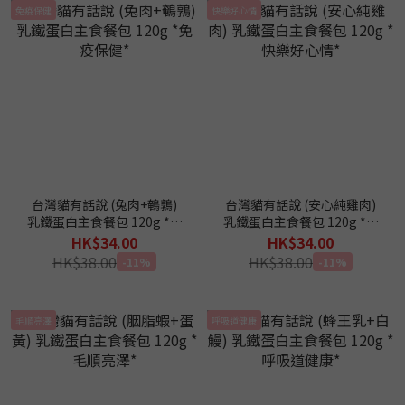
免疫保健
快樂好心情
台灣貓有話說 (兔肉+鵪鶉)
台灣貓有話說 (安心純雞肉)
乳鐵蛋白主食餐包 120g *免
乳鐵蛋白主食餐包 120g *快
疫保健*
樂好心情*
HK$34.00
HK$34.00
HK$38.00
HK$38.00
-11%
-11%
毛順亮澤
呼吸道健康