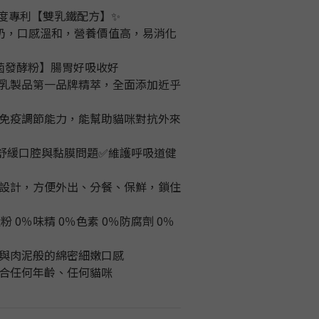
純度專利【雙乳鐵配方】✨
羊奶，口感溫和，營養價值高，易消化
菌發酵粉】腸胃好吸收好
乳製品第一品牌精萃，全面添加近乎
免疫調節能力，能幫助貓咪對抗外來
舒緩口腔與黏膜問題✅維護呼吸道健
設計，方便外出、分餐、保鮮，鎖住
澱粉 0％味精 0％色素 0％防腐劑 0％
與肉泥般的綿密細嫩口感
適合任何年齡、任何貓咪