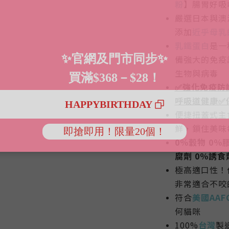
粉
】腸胃好吸
嚴選日本與澳
添加
近乎母乳
乳鐵蛋白
是一
備強大的免疫
生物與病毒
✅強化免疫防
呼吸道健康✅
便捷扭蓋式主
鮮，鎖住美味
0％穀物 0％膠
腐劑
0％誘食
極高適口性！
非常適合不咬
符合
美國AAF
何貓咪
100%
台灣
製