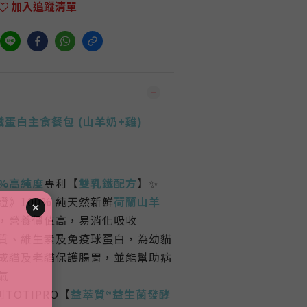
加入追蹤清單
鐵蛋白主食餐包
(
山羊奶+雞
)
5%高純度
專利【
雙乳鐵配方
】✨
》100% 純天然新鮮
荷蘭山羊
，營養價值高，易消化吸收
質、維生素及免疫球蛋白，為幼貓
成貓及老貓保護腸胃，並能幫助病
氣
TOTIPRO【
益萃質®益生菌發酵