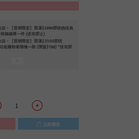
店，【官網限定】買滿$𝟏𝟎𝟎𝟎即送🎂店長
薄荷踢踢棒一件 (送完即止)
全店，【官網限定】買滿$3500即送
限量磁吸多功能購物車隨機一款 (價值$𝟕𝟖𝟖) *送完即
立即購買