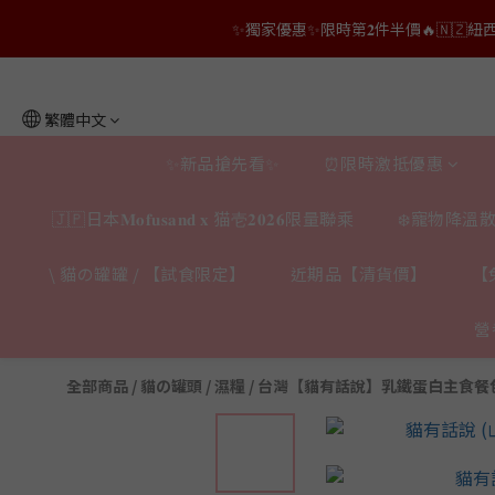
👑店長生日限量喵喵劵🎂買滿$𝟑𝟔𝟖即減$𝟐𝟖
👑店長生日限量喵喵劵🎂買滿$𝟑𝟔𝟖即減$𝟐𝟖
繁體中文
✨新品搶先看✨
⏰限時激抵優惠
🇯🇵日本𝐌𝐨𝐟𝐮𝐬𝐚𝐧𝐝 𝐱 猫壱𝟐𝟎𝟐𝟔限量聯乘
❄️寵物降溫散
\ 貓の罐罐 / 【試食限定】
近期品【清貨價】
【
營
全部商品
/
貓の罐頭 / 濕糧
/
台灣【貓有話說】乳鐵蛋白主食餐