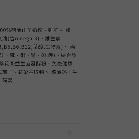
00%荷蘭山羊奶粉、雞肝、 雞
(含omega-3)、維生素
,B3,B5,B6,B12,葉酸,生物素)、 礦
鋅、鐵、銅、錳、碘.鉀)、綜合胺
萃質Ⓡ益生菌發酵粉、免疫健康-
車前子、蔬菜萃取物、 碳酸鈣、牛
、蒟蒻