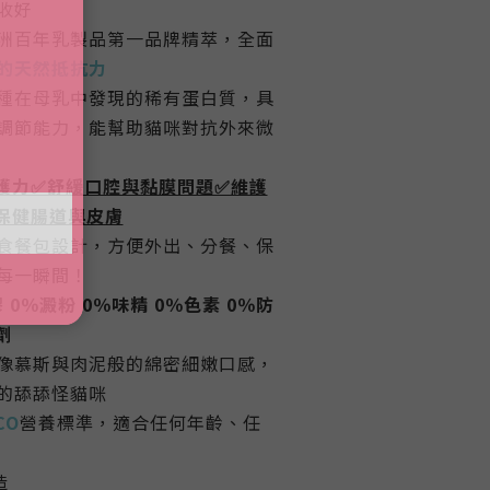
收好
洲百年乳製品第一品牌精萃，全面
的天然抵抗力
種在母乳中發現的稀有蛋白質，具
調節能力，能幫助貓咪對抗外來微
護力✅舒緩口腔與黏膜問題✅維護
保健腸道與皮膚
食餐包設計，方便外出、分餐、保
每一瞬間！
 0％澱粉 0％味精 0％色素 0％防
劑
像慕斯與肉泥般的綿密細嫩口感，
的舔舔怪貓咪
CO
營養標準，適合任何年齡、任
造