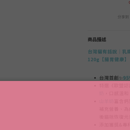
分享到
商品描述
台灣貓有話說｜
乳
12
0g【
腸胃健康
】
台灣首創✨
9
特選《歐盟認證
奶
，口感溫和
山羊奶
富含鈣
補充營養、為
後貓咪恢復元
添加獲獎&專利