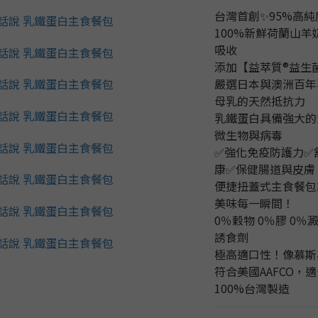
台灣首創✨95%高
100%新鮮荷蘭山
吸收
添加【益萃質®益生
嚴選日本與澳洲百年
母乳的天然抵抗力
乳鐵蛋白具備強大的
微生物與病毒
✅強化免疫防護力✅
康✅保健腸道與皮膚
便捷扭蓋式主食餐包
美味每一瞬間！
0％穀物 0％膠 0％
誘食劑
極高適口性！像慕斯
符合美國AAFCO，
100%台灣製造