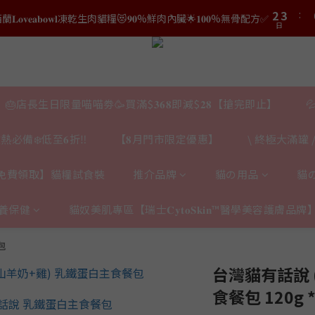
3
4
4
5
0
日
1
2
2
3
3
4
結帳時輸入優惠碼【𝐇𝐀𝐏𝐏𝐘𝐁𝐈𝐑𝐓𝐇𝐃𝐀𝐘】即可！部分產品不適用
0
1
日
1
2
2
3
結帳時輸入優惠碼【𝐇𝐀𝐏𝐏𝐘𝐁𝐈𝐑𝐓𝐇𝐃𝐀𝐘】即可！部分產品不適用
0
日
0
1
1
2
0
0
1
0
🎂店長生日限量喵喵劵🥳買滿$𝟑𝟔𝟖即減$𝟐𝟖【搶完即止】

熱必備❄️低至𝟔折‼️
【𝟖月門市限定優惠】
\ 終極大滿罐 /
免費領取】貓糧試食裝
推介品牌
貓の用品
貓
養保健
貓奴美肌專區【瑞士𝐂𝐲𝐭𝐨𝐒𝐤𝐢𝐧™醫學美容護膚品牌
包
台灣貓有話說 
食餐包 120g