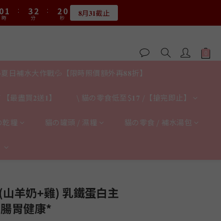
1
2
4
3
2
4
2
3
5
4
3
0
6
時
分
秒
0
2
1
0
8
:
0
1
:
3
2
:
1
9
3
1
2
4
3
2
限量20個
5
1
0
7
時
分
秒
0
2
1
0
8
2
:
0
1
:
3
2
:
1
9
4
限量20個
0
6
時
分
秒
1
0
7
1
0
2
1
0
8
3
5
0
6
0
1
0
7
2
4
5
0
6
1
3
4
5
0
夏日補水大作戰💦【限時照價額外再𝟖𝟖折】
2
3
4
1
2
3
0
1
 【最盡買𝟐送𝟏】
\ 貓の零食低至$𝟏𝟕 /【搶完即止】
2
0
1
0
の乾糧
貓の罐頭 / 濕糧
貓の零食 / 補水湯包
】
立即購買
(山羊奶+雞) 乳鐵蛋白主
 *腸胃健康*