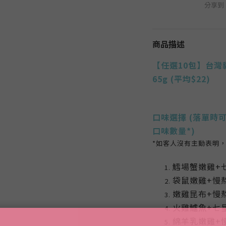
分享到
商品描述
【任選10包】台
65g (平均$22)
口味選擇
(落單時可
口味數量*)
*如客人沒有主動表明
鱈場蟹嫩雞+七
袋鼠嫩雞+慢熬
嫩雞昆布+慢熬
火雞鱸魚+七星
綿羊乳嫩雞+慢