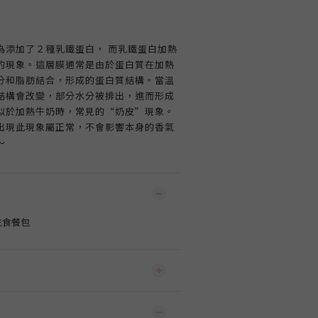
為添加了２種乳鐵蛋白， 而乳鐵蛋白加熱
的現象。這層膜通常是由於蛋白質在加熱
分和脂肪結合，形成的蛋白質結構。當溫
結構會改變，部分水分被排出，進而形成
似於加熱牛奶時，常見的“奶皮”現象。
出現此現象屬正常，不會影響本身的香氣
～