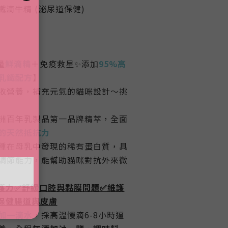
鐵滴牛精 (泌尿道保健)
量
鮮滴精
＋免疫救星✨添加
95%高
乳鐵配方
】
收營養，補充元氣的貓咪設計～
挑
洲百年乳製品第一品牌精萃，全面
的天然抵抗力
種在母乳中發現的稀有蛋白質，具
調節能力，能幫助貓咪對抗外來微
護力✅舒緩口腔與黏膜問題✅維護
保健腸道與皮膚
加一滴水
，採高溫慢滴6-8小時逼