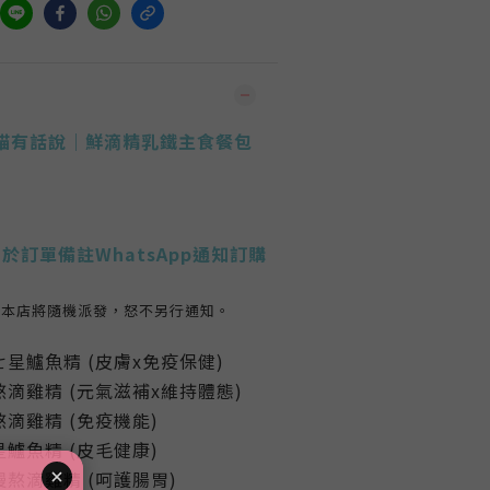
灣貓有話說｜鮮滴精乳鐵主食餐包
於訂單備註WhatsApp通知訂購
，本店將隨機派發，怒不另行通知。
星鱸魚精 (皮膚x免疫保健)
滴雞精 (元氣滋補x維持體態)
滴雞精 (免疫機能)
鱸魚精 (皮毛健康)
熬滴雞精 (呵護腸胃)