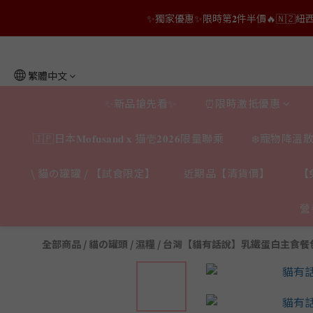
✨獨家優惠✨限時第𝟐件半價🔥🇳🇿紐西蘭𝐋𝐨
👑店長生日限量喵喵劵🎂買滿$𝟑𝟔𝟖即減$𝟐𝟖
👑店長生日限量喵喵劵🎂買滿$𝟑𝟔𝟖即減$𝟐𝟖
繁體中文
✨新品搶先看✨
⏰限時激抵優惠
🇯🇵日本𝐌𝐨𝐟𝐮𝐬𝐚𝐧𝐝 𝐱 猫壱𝟐𝟎𝟐𝟔限量聯乘
❄️寵物降溫散
\ 貓の罐罐 / 【試食限定】
近期品【清貨價】
【
營
全部商品
/
貓の罐頭 / 濕糧
/
台灣【貓有話說】乳鐵蛋白主食餐