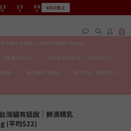
3
4
2
6
1
8
0
2
𝟖月𝟑𝟏截止
4
5
3
7
2
9
0
2
4
時
分
秒
1
2
0
4
6
:
2
3
:
1
5
:
0
7
1
3
4
2
6
1
8
限量20個
1
3
時
分
秒
0
1
3
5
1
2
0
4
6
0
:
2
3
:
1
5
:
0
7
0
2
限量20個
0
2
4
0
1
3
5
時
分
秒
1
2
0
4
6
1
1
3
0
2
4
0
1
3
5
0
0
2
1
3
0
2
4
1
0
2
1
3
夏日補水大作戰💦【限時照價額外再𝟖𝟖折】
0
1
0
2
0
1
 【最盡買𝟐送𝟏】
\ 貓の零食低至$𝟏𝟕 /【搶完即止】
0
の乾糧
貓の罐頭 / 濕糧
貓の零食 / 補水湯包
】
立即購買
】台灣貓有話說｜鮮滴精乳
 (平均$22)