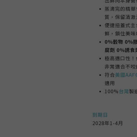
出鮮肉本身營
蒸滴完的精華
質，保留清澈
便捷扭蓋式主
鮮，鎖住美味
0％穀物 0％膠
腐劑
0％誘食
極高適口性！
非常適合不咬
符合
美國AAF
適用
100%
台灣
製
到期日
2028年1-4月