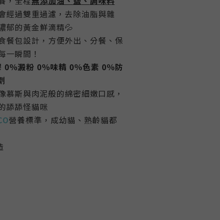
養，全程
無添加
油、
鹽
、
調味料
會經過雙重過濾，去除油脂與雜
濃郁的黃金鮮滴精💦
食餐包設計，方便外出、分餐、保
每一瞬間！
 0％澱粉 0％味精 0％色素 0％防
劑
像慕斯與肉泥般的綿密細嫩口感，
的舔舔怪貓咪
CO
營養標準，
成幼貓、熟齡貓都
造