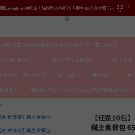
3
3
𝐯𝐞𝐚𝐛𝐨𝐰𝐥凍乾生肉貓糧😻𝟗𝟎%鮮肉內臟🌟𝟏𝟎𝟎%無骨配方✅
4
4
日
1
1
2
2
3
3
結帳時輸入優惠碼【𝐇𝐀𝐏𝐏𝐘𝐁𝐈𝐑𝐓𝐇𝐃𝐀𝐘】即可！部分產品不適用
日
0
0
1
1
2
2
結帳時輸入優惠碼【𝐇𝐀𝐏𝐏𝐘𝐁𝐈𝐑𝐓𝐇𝐃𝐀𝐘】即可！部分產品不適用
0
0
日
1
1
0
0
🎂店長生日限量喵喵劵🥳買滿$𝟑𝟔𝟖即減$𝟐𝟖【搶完即止】

熱必備❄️低至𝟔折‼️
【𝟖月門市限定優惠】
\ 終極大滿罐 /
免費領取】貓糧試食裝
推介品牌
貓の用品
貓
養保健
貓奴美肌專區【瑞士𝐂𝐲𝐭𝐨𝐒𝐤𝐢𝐧™醫學美容護膚品牌
包
【任選10包
鐵主食餐包 65g