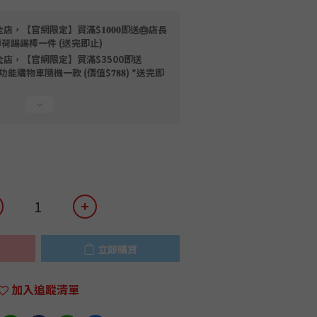
店，【官網限定】買滿$𝟏𝟎𝟎𝟎即送🎂店長
薄荷踢踢棒一件 (送完即止)
全店，【官網限定】買滿$3500即送
限量磁吸多功能購物車隨機一款 (價值$𝟕𝟖𝟖) *送完即
立即購買
加入追蹤清單