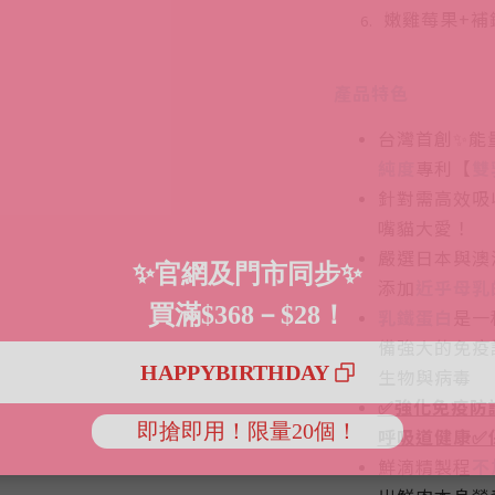
嫩雞莓果+補
產品特色
台灣首創✨能
純度
專利【
雙
針對需高效吸
嘴貓大愛！
嚴選日本與澳
添加
近乎母乳
乳鐵蛋白
是一
備強大的免疫
生物與病毒
✅強化免疫防
呼吸道健康✅
鮮滴精製程
不