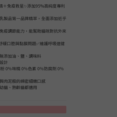
精＋免疫救星✨添加95%高純度專利
乳製品第一品牌精萃，全面添加近乎
免疫調節能力，能幫助貓咪對抗外來
舒緩口腔與黏膜問題✅維護呼吸道健
無添加油、鹽、調味料
設計
澱粉 0％味精 0％色素 0％防腐劑 0％
與肉泥般的綿密細嫩口感
成幼貓、熟齡貓都適用