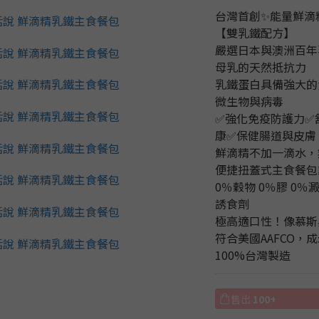
台灣首創✨能量鮮滴
【雙乳鐵配方】
嚴選日本與澳洲百年
母乳的天然抵抗力
乳鐵蛋白具備強大的
微生物與病毒
✅強化免疫防護力✅
康✅保健腸道與皮膚
鮮滴精不加一滴水，
便捷扭蓋式主食餐包
0％穀物 0％膠 0％
誘食劑
極高適口性！像慕斯
符合美國AAFCO，
100%台灣製造
售出
100+