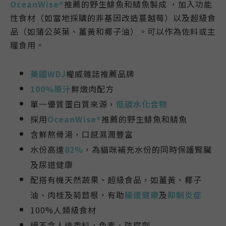
OceanWise®
推薦
的野生鯡魚和鯖魚
製成 ，加入功能
性食材（如當地採購的非基因改造蔓越莓）以及超級食
品（如蒲公英葉、薑黃和椰子油）。可以作為佐料或主
糧食用。
美國WDJ
權威雜誌推薦品牌
100%原汁
鮮燉肉配方
單一優質蛋白質來源，
低碳水化合物
採用
OceanWise®
推薦的野生鯡魚和鯖魚
含鮮熬骨湯，口感濕潤豐富
水份高達
82%
，為貓咪補充水份的同時保護腎臟
及尿道健康
配搭有機天然蔬果、超級食品，如薑黃、椰子
油、肉桂及菊苣根，有助
腸道健康
及
抑制炎症
100%人類級食材
絕不含人造香料、色素、防腐劑