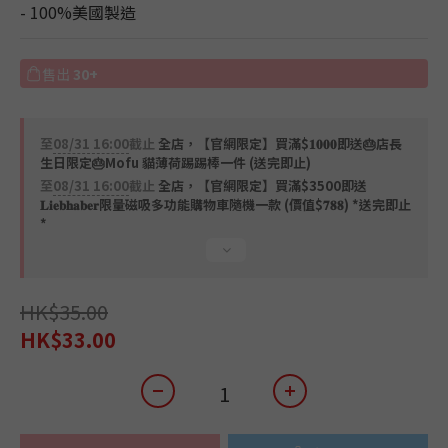
- 100%美國製造
售出
30+
至
08/31 16:00
截止
全店，【官網限定】買滿$𝟏𝟎𝟎𝟎即送🎂店長
生日限定🎂Mofu 貓薄荷踢踢棒一件 (送完即止)
至
08/31 16:00
截止
全店，【官網限定】買滿$3500即送
𝐋𝐢𝐞𝐛𝐡𝐚𝐛𝐞𝐫限量磁吸多功能購物車隨機一款 (價值$𝟕𝟖𝟖) *送完即止
*
HK$35.00
HK$33.00