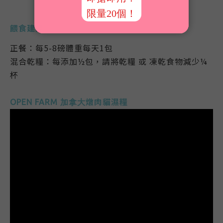
餵食建議
正餐：
每5-8磅體重每天1包
混合乾糧
：
每添加½包，請將乾糧 或 凍乾食物減少¼
杯
燉肉貓濕糧
OPEN FARM 加拿大