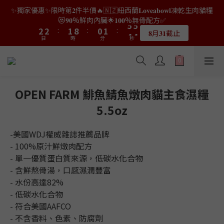
9
9
8
7
8
2
3
0
0
6
2
7
4
4
4
4
3
3
2
2
3
3
6
6
✨獨家優惠✨限時第𝟐件半價🔥🇳🇿紐西蘭𝐋𝐨𝐯𝐞𝐚𝐛𝐨𝐰𝐥凍乾生肉貓糧
👑店長生日限量喵喵劵🎂買滿$𝟑𝟔𝟖即減$𝟐𝟖🥳結帳時輸入優惠碼
8
8
7
6
7
1
2
5
1
6
3
3
3
3
2
2
9
9
1
1
2
2
5
5
【𝐇𝐀𝐏𝐏𝐘𝐁𝐈𝐑𝐓𝐇𝐃𝐀𝐘】即可！部分產品不適用
😻𝟗𝟎%鮮肉內臟🌟𝟏𝟎𝟎%無骨配方✅
7
7
6
5
6
9
0
1
4
0
5
2
2
2
2
:
:
1
1
8
8
:
:
0
0
1
1
:
:
4
4
9
9
6
6
5
4
5
8
𝟖月𝟑𝟏截止
限量20個
0
日
日
時
時
3
分
分
秒
秒
4
1
1
1
1
0
0
7
7
0
0
3
3
8
8
5
5
4
3
4
7
2
3
0
0
0
0
6
6
2
2
7
7
4
4
3
2
3
6
👑店長生日限量喵喵劵🎂買滿$𝟑𝟔𝟖即減$𝟐𝟖🥳結帳時輸入優惠碼
1
2
5
5
1
1
6
6
3
3
2
9
1
2
5
【𝐇𝐀𝐏𝐏𝐘𝐁𝐈𝐑𝐓𝐇𝐃𝐀𝐘】即可！部分產品不適用
0
1
4
4
0
0
5
5
2
2
:
1
8
:
0
1
:
4
9
限量20個
0
日
時
3
3
分
秒
4
4
1
1
0
7
0
3
8
OPEN FARM 鯡魚鯖魚燉肉貓主食濕糧
2
2
3
3
0
0
6
2
7
5.5oz
1
1
2
2
5
1
6
0
0
1
1
4
0
5
0
0
3
4
-美國WDJ權威雜誌推薦品牌
2
3
- 100%原汁鮮燉肉配方
1
2
- 單一優質蛋白質來源，低碳水化合物
0
1
- 含鮮熬骨湯，口感濕潤豐富
0
- 水份高達82%
- 低碳水化合物
- 符合美國AAFCO
- 不含香料、色素、防腐劑