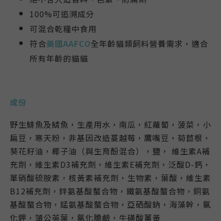
100%可追溯成分
可混合乾糧中食用
符合
美國AAFCO
全年齡貓類飼料營養需求，適合
所有年齡的貓貓
成份
野生鯡魚及鯖魚，生產用水，南瓜，紅蘿蔔，菠菜，小
扁豆，寒天粉，非基因改造蔓越莓，鷹嘴豆，菊苣根，
葵花籽油，椰子油（與生育酚混合），鹽， 維生素A補
充劑，維生素D3補充劑，維生素E補充劑，泛酸D-鈣，
單硝酸硫胺素，核黃素補充劑，生物素，葉酸，維生素
B12補充劑，鋅氨基酸螯合物，鐵氨基酸螯合物，銅氨
基酸螯合物，錳氨基酸螯合物，亞硒酸鈉，海藻幹，氯
化鉀，蒲公英葉，氯化膽鹼，牛磺酸薑黃